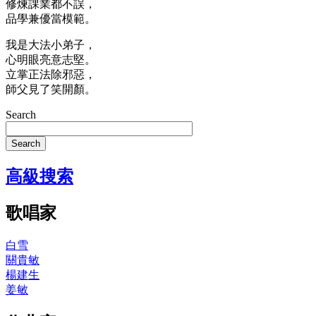
修煉課業都不誤，
品學兼優當模範。
我是大法小弟子，
心明眼亮意志堅。
立掌正法除邪惡，
師父見了笑開顏。
Search
Search
高級搜索
歌唱家
白雪
關貴敏
楊建生
姜敏