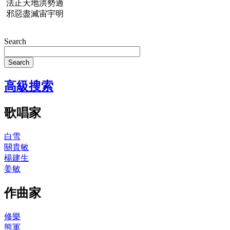
法正天地洪勢過
邪惡盡滅宙宇明
Search
Search
高級搜索
歌唱家
白雪
關貴敏
楊建生
姜敏
作曲家
修樂
熊軍