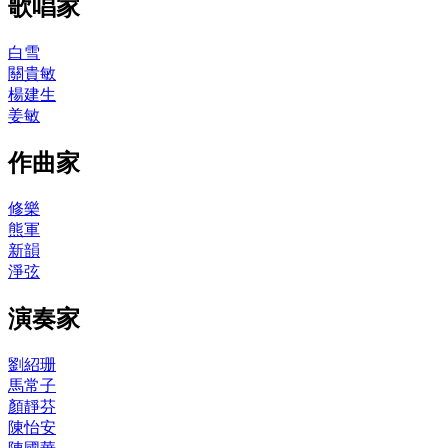
歌唱家
白雪
關貴敏
楊建生
姜敏
作曲家
修樂
熊軍
新韻
淨弦
演奏家
劉紹珊
馬常子
顏靜芬
陳怡安