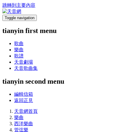
跳轉到主要內容
Toggle navigation
tianyin first menu
歌曲
樂曲
歌譜
天音劇場
天音歌曲集
tianyin second menu
編輯信箱
返回正見
天音網首頁
樂曲
西洋樂曲
管弦樂