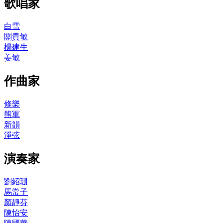
歌唱家
白雪
關貴敏
楊建生
姜敏
作曲家
修樂
熊軍
新韻
淨弦
演奏家
劉紹珊
馬常子
顏靜芬
陳怡安