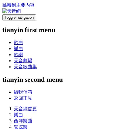
跳轉到主要內容
Toggle navigation
tianyin first menu
歌曲
樂曲
歌譜
天音劇場
天音歌曲集
tianyin second menu
編輯信箱
返回正見
天音網首頁
樂曲
西洋樂曲
管弦樂