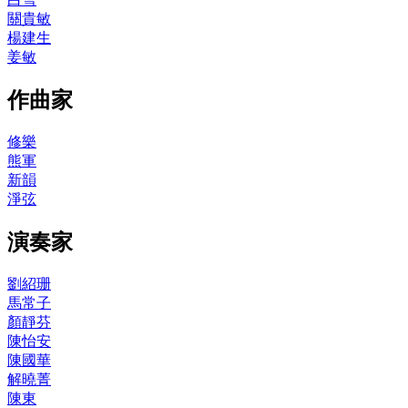
關貴敏
楊建生
姜敏
作曲家
修樂
熊軍
新韻
淨弦
演奏家
劉紹珊
馬常子
顏靜芬
陳怡安
陳國華
解曉菁
陳東