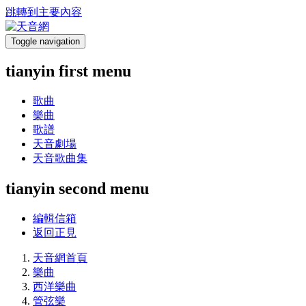
跳轉到主要內容
Toggle navigation
tianyin first menu
歌曲
樂曲
歌譜
天音劇場
天音歌曲集
tianyin second menu
編輯信箱
返回正見
天音網首頁
樂曲
西洋樂曲
管弦樂