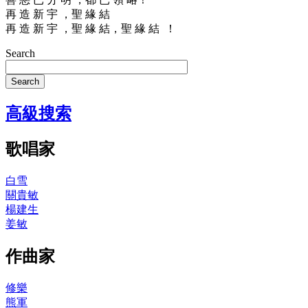
再 造 新 宇 ，聖 緣 結
再 造 新 宇 ，聖 緣 結，聖 緣 結 ！
Search
Search
高級搜索
歌唱家
白雪
關貴敏
楊建生
姜敏
作曲家
修樂
熊軍