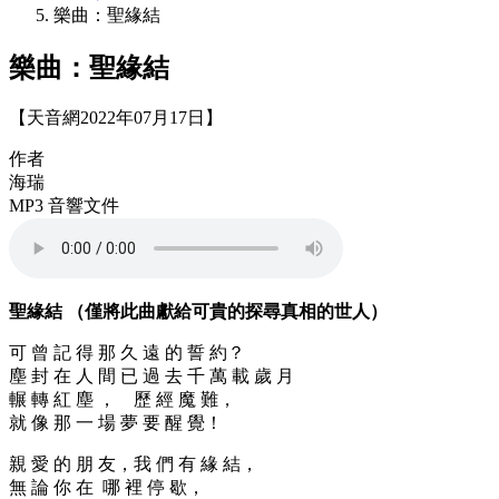
樂曲：聖緣結
樂曲：聖緣結
【天音網2022年07月17日】
作者
海瑞
MP3 音響文件
聖緣結 （僅將此曲獻給可貴的探尋真相的世人）
可 曾 記 得 那 久 遠 的 誓 約？
塵 封 在 人 間 已 過 去 千 萬 載 歲 月
輾 轉 紅 塵 ， 歷 經 魔 難，
就 像 那 一 場 夢 要 醒 覺！
親 愛 的 朋 友，我 們 有 緣 結，
無 論 你 在 哪 裡 停 歇，