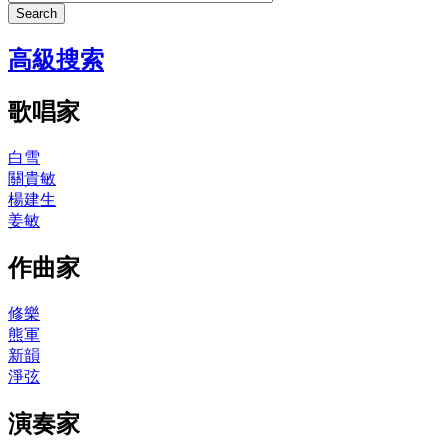
Search
高級搜索
歌唱家
白雪
關貴敏
楊建生
姜敏
作曲家
修樂
熊軍
新韻
淨弦
演奏家