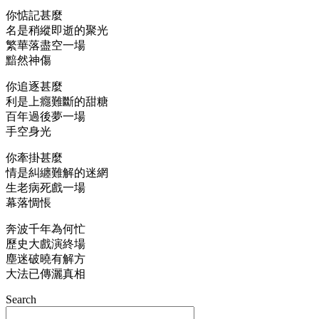
你惦記甚麼
名是稍縱即逝的聚光
繁華落盡空一場
黯然神傷
你追逐甚麼
利是上癮難斷的甜糖
百年過後夢一場
手空身光
你牽掛甚麼
情是糾纏難解的迷網
生老病死戲一場
幕落惆悵
奔波千年為何忙
歷史大戲演終場
塵迷破曉有解方
大法已傳灑真相
Search