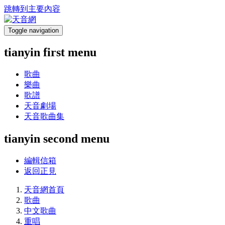
跳轉到主要內容
Toggle navigation
tianyin first menu
歌曲
樂曲
歌譜
天音劇場
天音歌曲集
tianyin second menu
編輯信箱
返回正見
天音網首頁
歌曲
中文歌曲
重唱