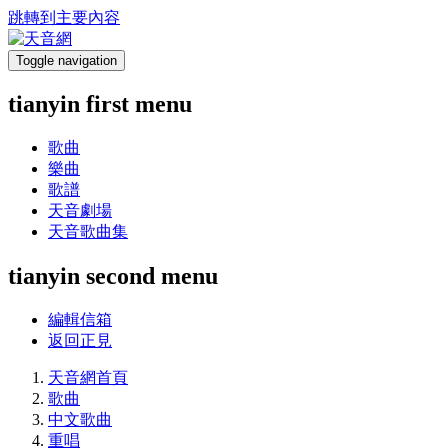
跳轉到主要內容
Toggle navigation
tianyin first menu
歌曲
樂曲
歌譜
天音劇場
天音歌曲集
tianyin second menu
編輯信箱
返回正見
天音網首頁
歌曲
中文歌曲
重唱