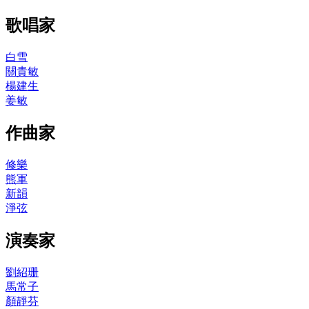
歌唱家
白雪
關貴敏
楊建生
姜敏
作曲家
修樂
熊軍
新韻
淨弦
演奏家
劉紹珊
馬常子
顏靜芬