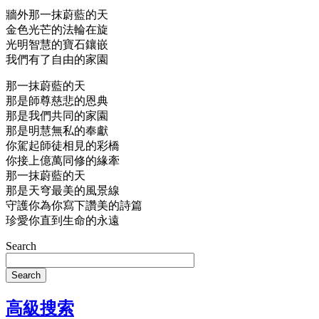
牆外那一抹蔚藍的天
金色光芒的法輪在旋
光明智慧的寶石鑲嵌
我們有了自由的家園
那一抹蔚藍的天
那是師尊慈悲的恩典
那是我們共同的家園
那是明慧無私的奉獻
你駕起師徒相見的彩橋
你接上億萬同修的緣牽
那一抹蔚藍的天
那是天穹最美的風景線
守護你為你寫下讚美的詩篇
珍愛你直到生命的永遠
Search
Search
高級搜索