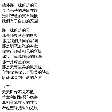
牆外那一抹蔚藍的天
金色光芒的法輪在旋
光明智慧的寶石鑲嵌
我們有了自由的家園
那一抹蔚藍的天
那是師尊慈悲的恩典
那是我們共同的家園
那是明慧無私的奉獻
你駕起師徒相見的彩橋
你接上億萬同修的緣牽
那一抹蔚藍的天
那是天穹最美的風景線
守護你為你寫下讚美的詩篇
珍愛你直到生命的永遠
（二）：
天天與你不見不散
華章利劍邪噁心膽寒
真相寶藏救人的甘泉
牽起聖緣把誓約兌現