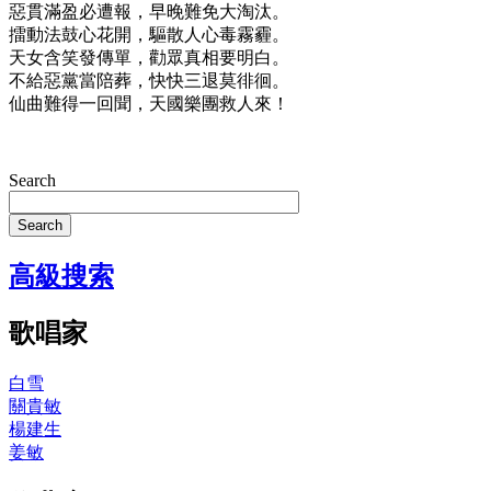
惡貫滿盈必遭報，早晚難免大淘汰。
擂動法鼓心花開，驅散人心毒霧霾。
天女含笑發傳單，勸眾真相要明白。
不給惡黨當陪葬，快快三退莫徘徊。
仙曲難得一回聞，天國樂團救人來！
Search
Search
高級搜索
歌唱家
白雪
關貴敏
楊建生
姜敏