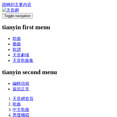
跳轉到主要內容
Toggle navigation
tianyin first menu
歌曲
樂曲
歌譜
天音劇場
天音歌曲集
tianyin second menu
編輯信箱
返回正見
天音網首頁
歌曲
中文歌曲
男聲獨唱