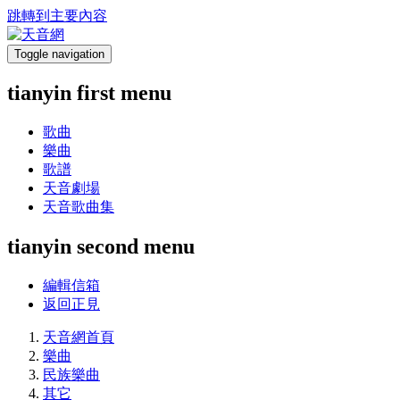
跳轉到主要內容
Toggle navigation
tianyin first menu
歌曲
樂曲
歌譜
天音劇場
天音歌曲集
tianyin second menu
編輯信箱
返回正見
天音網首頁
樂曲
民族樂曲
其它