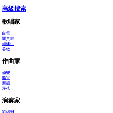
高級搜索
歌唱家
白雪
關貴敏
楊建生
姜敏
作曲家
修樂
熊軍
新韻
淨弦
演奏家
劉紹珊