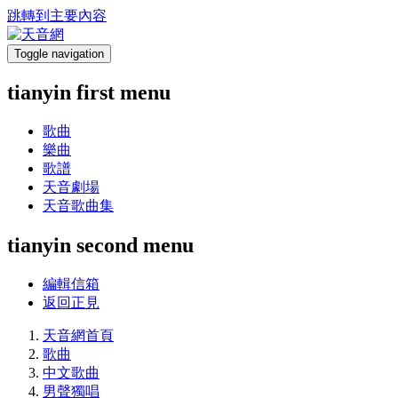
跳轉到主要內容
Toggle navigation
tianyin first menu
歌曲
樂曲
歌譜
天音劇場
天音歌曲集
tianyin second menu
編輯信箱
返回正見
天音網首頁
歌曲
中文歌曲
男聲獨唱