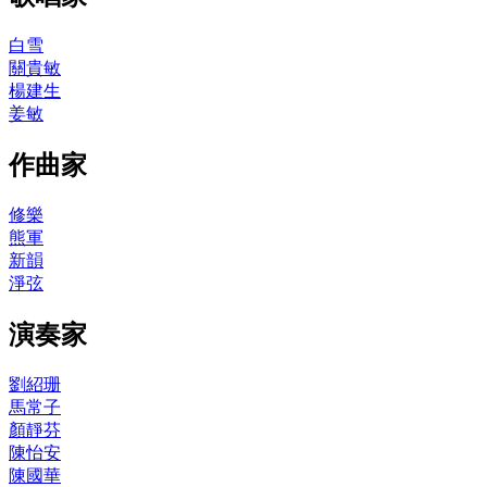
白雪
關貴敏
楊建生
姜敏
作曲家
修樂
熊軍
新韻
淨弦
演奏家
劉紹珊
馬常子
顏靜芬
陳怡安
陳國華