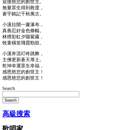
迎接慈悲的創世主。
無量眾生得到救度，
蒼宇銘記千秋萬古。
小溪拉開一簾瀑布，
真善忍好金色條幅。
林煙彩虹夕陽紫霧，
牧童橫笛飛霞勁鼓。
小溪奔流叮咚跳舞，
主佛更新蒼天厚土。
乾坤幸運眾生幸福，
感恩慈悲的創世主！
感恩慈悲的創世主！
Search
Search
高級搜索
歌唱家