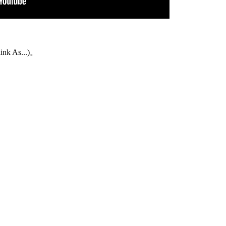
As...)。