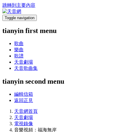
跳轉到主要內容
Toggle navigation
tianyin first menu
歌曲
樂曲
歌譜
天音劇場
天音歌曲集
tianyin second menu
編輯信箱
返回正見
天音網首頁
天音劇場
電視錄像
音樂視頻：福海無岸