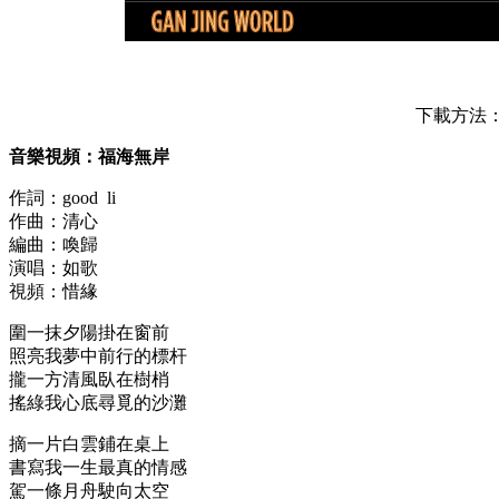
下載方法：按
音樂視頻：福海無岸
作詞：good li
作曲：清心
編曲：喚歸
演唱：如歌
視頻：惜緣
圍一抹夕陽掛在窗前
照亮我夢中前行的標杆
攏一方清風臥在樹梢
搖綠我心底尋覓的沙灘
摘一片白雲鋪在桌上
書寫我一生最真的情感
駕一條月舟駛向太空