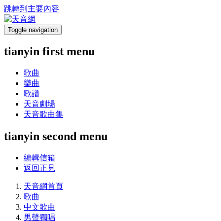
跳轉到主要內容
Toggle navigation
tianyin first menu
歌曲
樂曲
歌譜
天音劇場
天音歌曲集
tianyin second menu
編輯信箱
返回正見
天音網首頁
歌曲
中文歌曲
男聲獨唱