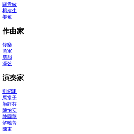
關貴敏
楊建生
姜敏
作曲家
修樂
熊軍
新韻
淨弦
演奏家
劉紹珊
馬常子
顏靜芬
陳怡安
陳國華
解曉菁
陳東