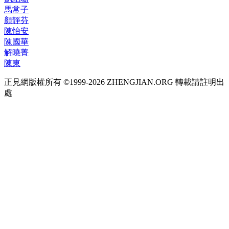
馬常子
顏靜芬
陳怡安
陳國華
解曉菁
陳東
正見網版權所有 ©1999-2026 ZHENGJIAN.ORG 轉載請註明出
處