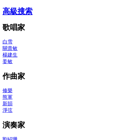
高級搜索
歌唱家
白雪
關貴敏
楊建生
姜敏
作曲家
修樂
熊軍
新韻
淨弦
演奏家
劉紹珊