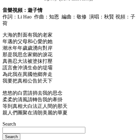
音樂視頻：遊子情
作詞：Li Hao 作曲：知恩 編曲：敬修 演唱：秋賢 視頻：子
荷
大海的對面有我的老家
年邁的父母和心愛的她
潮水年年歲歲湧向對岸
那是我思念家鄉的淚花
真善忍大法被塗抹打壓
謊言會沖潰生命的堤壩
為此我在異國他鄉奔走
我要把真相公告於天下
悠悠的白雲請捎去我的思念
柔柔的清風請轉告我的牽掛
等到真相大白法正人間的那天
親人們團聚在清朗美麗的華夏
Search
Search