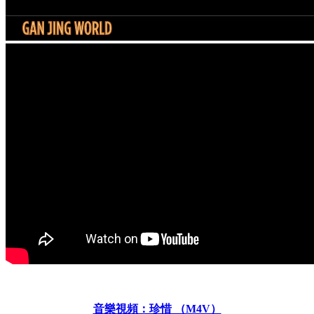
音樂視頻：珍惜 （M4V）