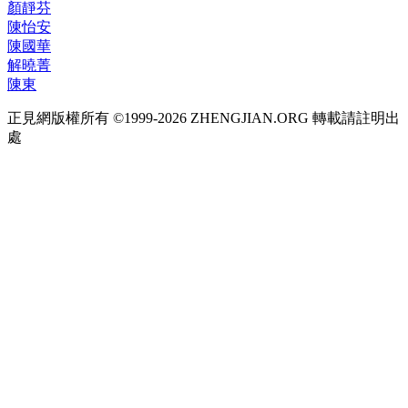
顏靜芬
陳怡安
陳國華
解曉菁
陳東
正見網版權所有 ©1999-2026 ZHENGJIAN.ORG 轉載請註明出
處