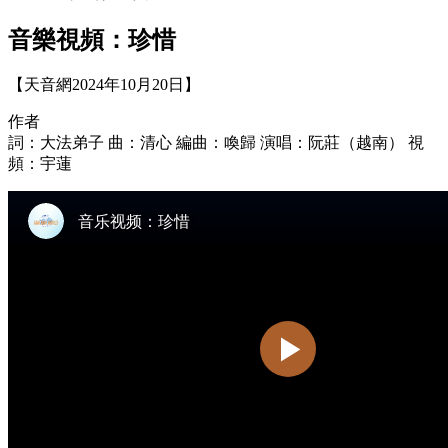
音樂視頻：珍惜
【天音網2024年10月20日】
作者
詞：大法弟子 曲：清心 編曲：喚歸 演唱：阮莊（越南） 視
頻：宇蓮