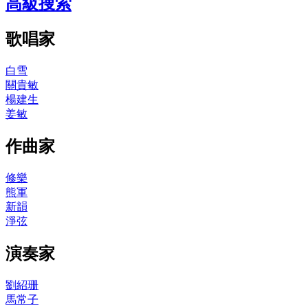
高級搜索
歌唱家
白雪
關貴敏
楊建生
姜敏
作曲家
修樂
熊軍
新韻
淨弦
演奏家
劉紹珊
馬常子