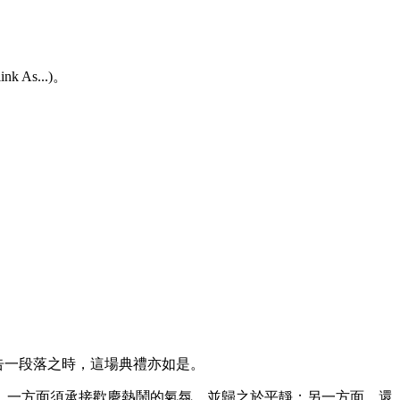
As...)。
告一段落之時，這場典禮亦如是。
》一方面須承接歡慶熱鬧的氣氛，並歸之於平靜；另一方面，還