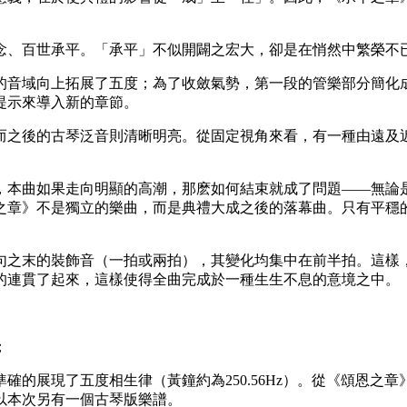
念、百世承平。「承平」不似開闢之宏大，卻是在悄然中繁榮不
的音域向上拓展了五度；為了收斂氣勢，第一段的管樂部分簡化
提示來導入新的章節。
而之後的古琴泛音則清晰明亮。從固定視角來看，有一種由遠及
，本曲如果走向明顯的高潮，那麽如何結束就成了問題——無論
之章》不是獨立的樂曲，而是典禮大成之後的落幕曲。只有平穩
句之末的裝飾音（一拍或兩拍），其變化均集中在前半拍。這樣
的連貫了起來，這樣使得全曲完成於一種生生不息的意境之中。
；
確的展現了五度相生律（黃鐘約為250.56Hz）。從《頌恩之
以本次另有一個古琴版樂譜。