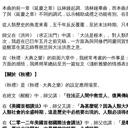
本曲的前一章《延慶之章》以林鐘起調、清林鐘畢曲，而本曲
了與《延慶之章》不同的調式，以示輔助成禮之功能有別。在我的
從人類歷史的角度來看，五千年反反覆覆，至於末法時期。只
師父在《洪吟》（求正法門）中講：「大法是根本」。對人類
次，我趕在已巳年五月之前完稿，一方面為與同修們同慶同賀
提醒眾生莫忘師尊慈悲與大法洪恩之意。
在《秋禮 · 大典之樂》的前面六章中，我經常考慮的一件事
方面的感悟，我將簡單總結至另一篇短文《淺析雅樂的情感表
【關於《秋禮》】
《秋禮》是《秋禮 · 大典之樂》的設定應用場景。
在經文《醒醒》中，師父講：
「往法正人間中救世人、復興傳
在
《美國首都講法》
中，師父又講：
「為甚麼呢？因為人類大
人類社會的全盛時期，這是歷史中必然要出現的。人類必須得
在
《二零一二年美國首都國際法會講法》
中，師父也講：
「是