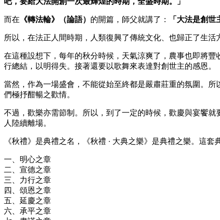
吧，要給大法開創一次最輝煌的時期，全盛時期。」
而在
《轉法輪》（論語）
的開篇，師父就講了：
「大法是創世
所以，在法正人間時期，人類復興了傳統文化、也歸正了生活
在這種設想下，每年的秋分時候，天氣涼爽了，農事也即將豐
行總結，以明得失。接著還要以歌舞來表達對創世主的感恩。
當然，作為一場盛會，不能從始至終都是嚴肅莊重的氛圍。所
們極抒酣暢之歡情。
不過，歡樂亦需節制。所以，到了一定的時候，歡慶與宴饗就
人陸續離場。
《秋禮》是典禮之名，《秋禮 · 大典之樂》是典禮之樂。這套
一、明心之章
二、宣德之章
三、力行之章
四、頌恩之章
五、延慶之章
六、承平之章