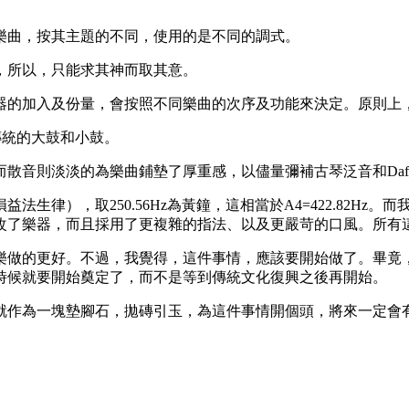
樂曲，按其主題的不同，使用的是不同的調式。
，所以，只能求其神而取其意。
器的加入及份量，會按照不同樂曲的次序及功能來決定。原則上
替傳統的大鼓和小鼓。
散音則淡淡的為樂曲鋪墊了厚重感，以儘量彌補古琴泛音和Daf
律），取250.56Hz為黃鐘，這相當於A4=422.82Hz。而
改了樂器，而且採用了更複雜的指法、以及更嚴苛的口風。所有
樂做的更好。不過，我覺得，這件事情，應該要開始做了。畢竟
時候就要開始奠定了，而不是等到傳統文化復興之後再開始。
就作為一塊墊腳石，拋磚引玉，為這件事情開個頭，將來一定會