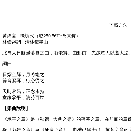
下載方法：按
黃鐘宮 · 徵調式（取250.56Hz為黃鐘）
林鐘起調 · 清林鐘畢曲
此為大典圓滿落幕之曲，有歌舞。曲起前，先誡眾人以遵大法
詞曰：
日熠金輝，月將繼之
德音縈耳，行必從之
天時常易，正念永持
室家承平，清芬百世
【樂曲說明】
《承平之章》是《秋禮 · 大典之樂》的落幕之章。在前面的
從《力行之章》至《延慶之章》，典禮已經大成。落幕之章的