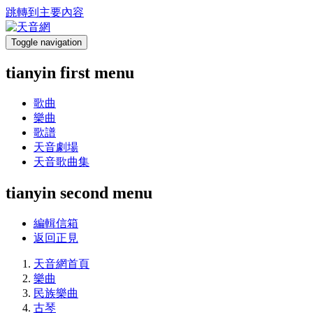
跳轉到主要內容
Toggle navigation
tianyin first menu
歌曲
樂曲
歌譜
天音劇場
天音歌曲集
tianyin second menu
編輯信箱
返回正見
天音網首頁
樂曲
民族樂曲
古琴