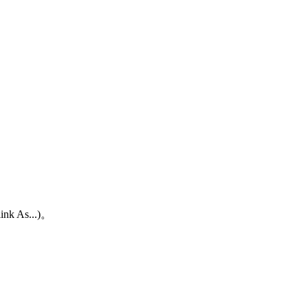
As...)。