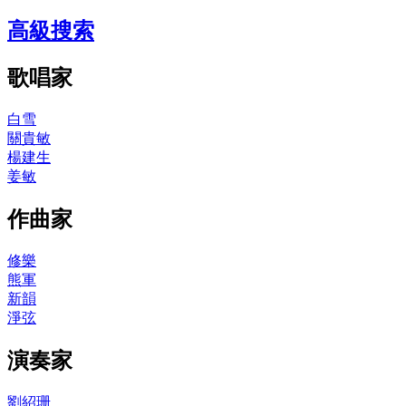
高級搜索
歌唱家
白雪
關貴敏
楊建生
姜敏
作曲家
修樂
熊軍
新韻
淨弦
演奏家
劉紹珊