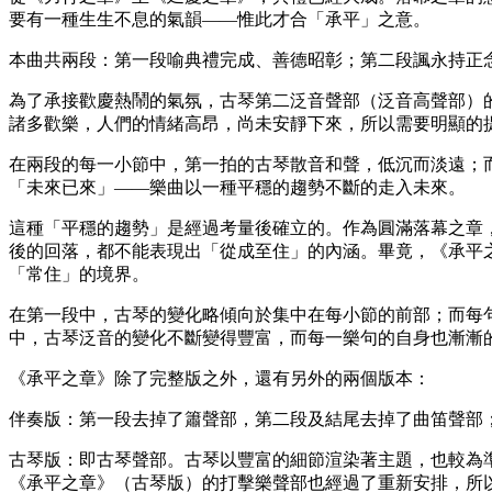
要有一種生生不息的氣韻——惟此才合「承平」之意。
本曲共兩段：第一段喻典禮完成、善德昭彰；第二段諷永持正
為了承接歡慶熱鬧的氣氛，古琴第二泛音聲部（泛音高聲部）
諸多歡樂，人們的情緒高昂，尚未安靜下來，所以需要明顯的
在兩段的每一小節中，第一拍的古琴散音和聲，低沉而淡遠；
「未來已來」——樂曲以一種平穩的趨勢不斷的走入未來。
這種「平穩的趨勢」是經過考量後確立的。作為圓滿落幕之章
後的回落，都不能表現出「從成至住」的內涵。畢竟，《承平
「常住」的境界。
在第一段中，古琴的變化略傾向於集中在每小節的前部；而每
中，古琴泛音的變化不斷變得豐富，而每一樂句的自身也漸漸
《承平之章》除了完整版之外，還有另外的兩個版本：
伴奏版：第一段去掉了簫聲部，第二段及結尾去掉了曲笛聲部
古琴版：即古琴聲部。古琴以豐富的細節渲染著主題，也較為準
《承平之章》（古琴版）的打擊樂聲部也經過了重新安排，所