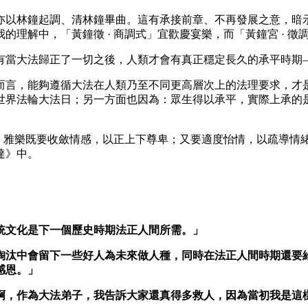
亦以林鐘起調、清林鐘畢曲。這有承接前章、不再發展之意，暗
理解中，「黃鐘徵 · 商調式」宜歡慶宴樂，而「黃鐘宮 · 徵
有當大法歸正了一切之後，人類才會有真正穩定長久的承平時期
而言，能夠遵循大法在人類乃至不同更高層次上的法理要求，才
世界法輪大法日；另一方面也因為：眾生得以承平，實際上承的
是：雅樂既要收斂情感，以正上下尊卑；又要適度怡情，以疏導
達》中。
統文化是下一個歷史時期法正人間所需。」
淘汰中會留下一些好人為未來做人種，同時在法正人間時期還要
感恩。」
啊，作為大法弟子，我告訴大家還真得多救人，因為當初我是這