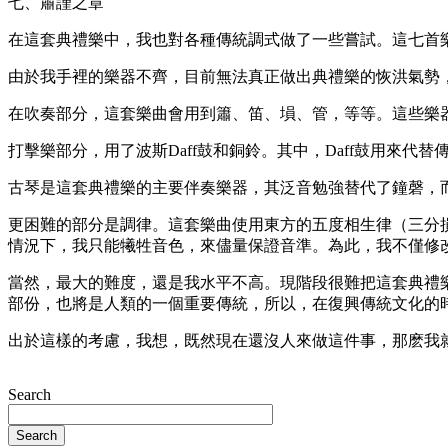
七、肅謹之章
在這套典禮樂中，我也對各種傳統調式做了一些嘗試。這七首
由於我手裡的樂器不齊，目前無法真正做出典禮樂的恢洪氣勢
在吹奏部分，這套樂曲會用到簫、笛、塤、管，等等。這些樂
打擊樂部分，用了波斯Daff鼓和銅鈴。其中，Daff鼓用來代
古琴是這套典禮樂的主要伴奏樂器，其泛音勉強替代了鐘磬，而
更困難的部分是調律。這套樂曲使用東方的五度相生律（三分損益法生
情況下，我只能犧牲音色，來儘量保證音準。為此，我不僅修
當然，最大的難度，還是我水平不高。現階段很難把這套典禮
部份，也將是人類的一個重要傳統，所以，在復興傳統文化的
出於這樣的考慮，我想，既然現在還沒人來做這件事，那麽我
Search
Search