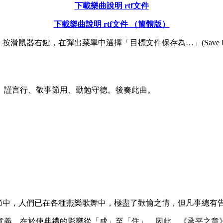
下載樂曲說明 rtf文件
下載樂曲說明 rtf文件 （簡體版）
滑鼠器右鍵，在彈出菜單中選擇「目標文件保存為…」(Save link 
、謹言行、敬事節用、勤勉守德。後奏此曲。
章節中，人們已在各種燕樂歌舞中，極盡了歡愉之情，但凡事總有
意義，在於使典禮的影響從「成」至「住」。因此，《承平之章