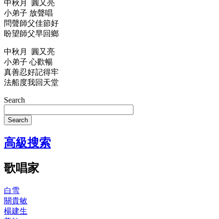
中秋月 圓又亮
小弟子 放聲唱
問聲師父佳節好
盼望師父早回鄉
中秋月 圓又亮
小弟子 心歡暢
真善忍好記得牢
法船度我回天堂
Search
Search
高級搜索
歌唱家
白雪
關貴敏
楊建生