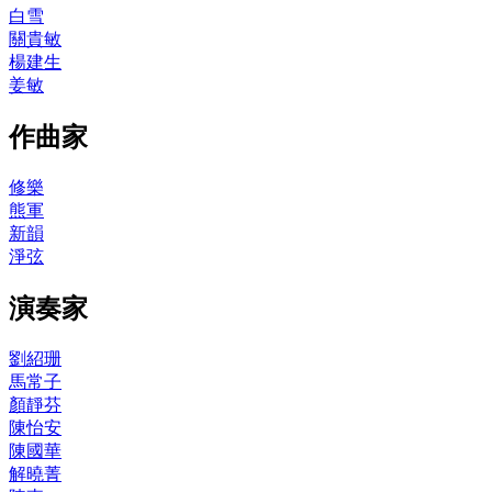
白雪
關貴敏
楊建生
姜敏
作曲家
修樂
熊軍
新韻
淨弦
演奏家
劉紹珊
馬常子
顏靜芬
陳怡安
陳國華
解曉菁