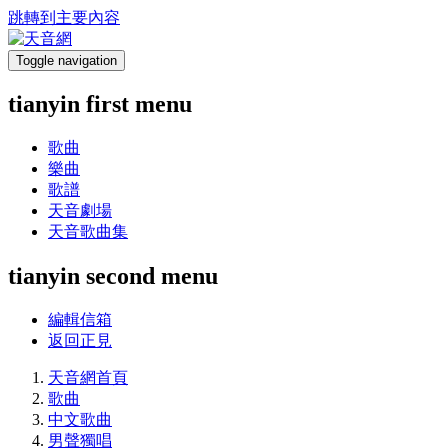
跳轉到主要內容
Toggle navigation
tianyin first menu
歌曲
樂曲
歌譜
天音劇場
天音歌曲集
tianyin second menu
編輯信箱
返回正見
天音網首頁
歌曲
中文歌曲
男聲獨唱