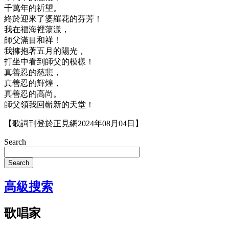
千萬年的祈望。
終於迎來了婆羅花的芬芳！
我在福海裡蕩漾，
師父滿目和祥！
我擁抱著五月的陽光，
打坐中看到師父的模樣！
真善忍的慈悲，
真善忍的輝煌，
真善忍的高尚。
師父領我回嶄新的天堂！
【歌詞刊登於正見網2024年08月04日】
Search
Search
高級搜索
歌唱家