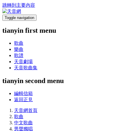
跳轉到主要內容
Toggle navigation
tianyin first menu
歌曲
樂曲
歌譜
天音劇場
天音歌曲集
tianyin second menu
編輯信箱
返回正見
天音網首頁
歌曲
中文歌曲
男聲獨唱