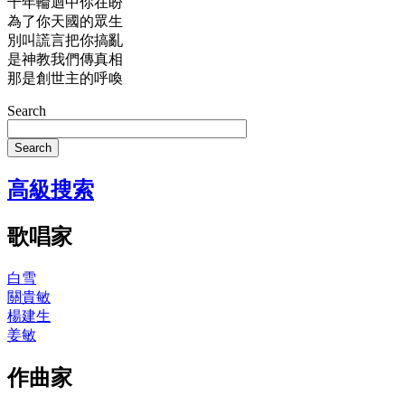
千年輪迴中你在盼
為了你天國的眾生
別叫謊言把你搞亂
是神教我們傳真相
那是創世主的呼喚
Search
Search
高級搜索
歌唱家
白雪
關貴敏
楊建生
姜敏
作曲家