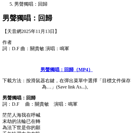
男聲獨唱：回歸
男聲獨唱：回歸
【天音網2025年11月13日】
作者
詞：D.F 曲：關貴敏 演唱：鳴軍
男聲獨唱：回歸（MP4）
下載方法：按滑鼠器右鍵，在彈出菜單中選擇「目標文件保存
為…」(Save link As...)。
男聲獨唱：回歸
詞：D.F 曲：關貴敏 演唱：鳴軍
茫茫人海我在呼喊
末劫的法輪已在轉
為法下世是你的願