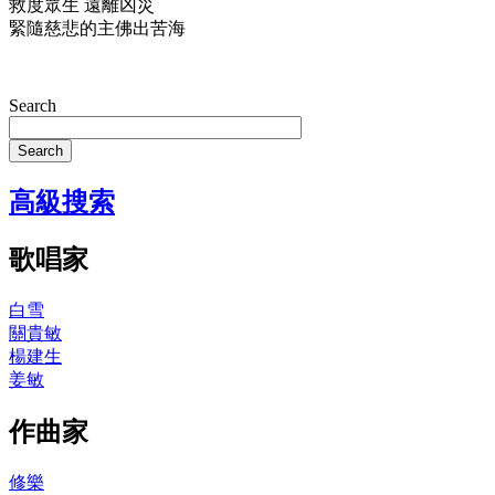
救度眾生 遠離凶災
緊隨慈悲的主佛出苦海
Search
Search
高級搜索
歌唱家
白雪
關貴敏
楊建生
姜敏
作曲家
修樂