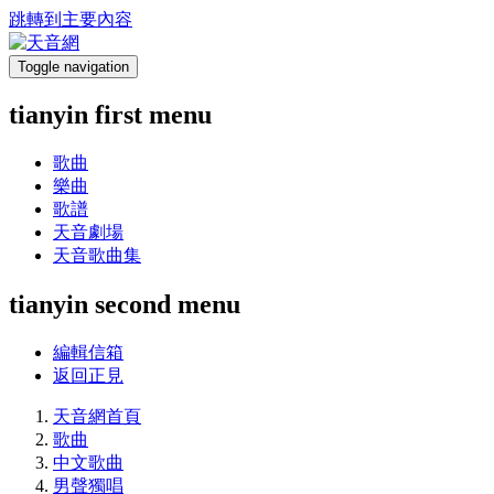
跳轉到主要內容
Toggle navigation
tianyin first menu
歌曲
樂曲
歌譜
天音劇場
天音歌曲集
tianyin second menu
編輯信箱
返回正見
天音網首頁
歌曲
中文歌曲
男聲獨唱