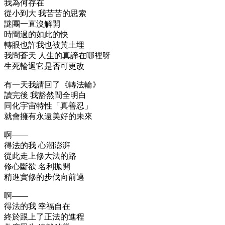
我為何存在
從小到大 我苦苦的思索
謎團一直沒解開
時間過的如此的快
轉眼也許我也被黃土埋
我問蒼天 人生的真諦在哪裡呀
生死輪迴它是否可更改
有一天我請回了《轉法輪》
讀完後 我豁然間全明白
同化宇宙特性「真善忍」
就會擁有永遠美好的未來
啊――
得法的我 心潮澎湃
從此走上修大法的路
修心斷欲 名利拋開
精進實修的步伐向前邁
啊――
得法的我 幸福自在
終於跟上了正法的進程