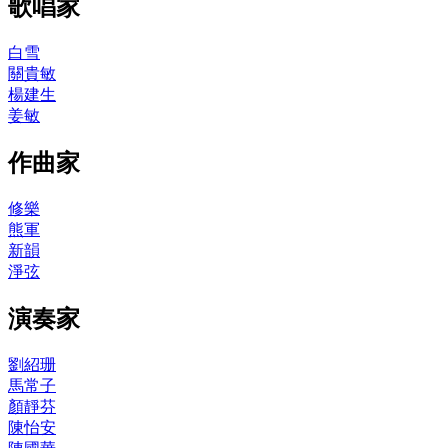
歌唱家
白雪
關貴敏
楊建生
姜敏
作曲家
修樂
熊軍
新韻
淨弦
演奏家
劉紹珊
馬常子
顏靜芬
陳怡安