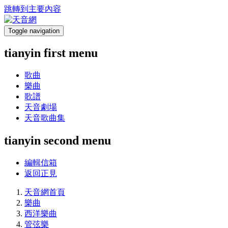
跳轉到主要內容
Toggle navigation
tianyin first menu
歌曲
樂曲
歌譜
天音劇場
天音歌曲集
tianyin second menu
編輯信箱
返回正見
天音網首頁
樂曲
西洋樂曲
管弦樂