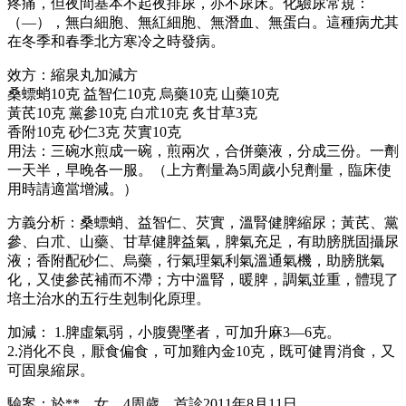
疼痛，但夜間基本不起夜排尿，亦不尿床。化驗尿常規：
（—），無白細胞、無紅細胞、無潛血、無蛋白。這種病尤其
在冬季和春季北方寒冷之時發病。
效方：縮泉丸加減方
桑螵蛸10克 益智仁10克 烏藥10克 山藥10克
黃芪10克 黨參10克 白朮10克 炙甘草3克
香附10克 砂仁3克 芡實10克
用法：三碗水煎成一碗，煎兩次，合併藥液，分成三份。一劑
一天半，早晚各一服。（上方劑量為5周歲小兒劑量，臨床使
用時請適當增減。）
方義分析：桑螵蛸、益智仁、芡實，溫腎健脾縮尿；黃芪、黨
參、白朮、山藥、甘草健脾益氣，脾氣充足，有助膀胱固攝尿
液；香附配砂仁、烏藥，行氣理氣利氣溫通氣機，助膀胱氣
化，又使參芪補而不滯；方中溫腎，暖脾，調氣並重，體現了
培土治水的五行生剋制化原理。
加減： 1.脾虛氣弱，小腹覺墜者，可加升麻3—6克。
2.消化不良，厭食偏食，可加雞內金10克，既可健胃消食，又
可固泉縮尿。
驗案：於**，女，4周歲，首診2011年8月11日