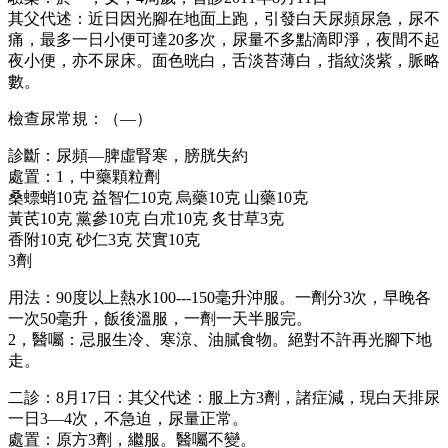
其父代述：近日因光腳在地面上跑，引發白天尿頻尿急，尿不
痛，最多一日小便可達20多次，尿量不多點滴即淨，夜間不起
夜小便，亦不尿床。面色晄白，舌淡苔薄白，指紋淡紫，脈略
數。
檢查尿常規：（—）
診斷：尿頻—脾虛腎寒，膀胱失約
處置：1，中藥顆粒劑
桑螵蛸10克 益智仁10克 烏藥10克 山藥10克
黃芪10克 黨參10克 白朮10克 炙甘草3克
香附10克 砂仁3克 芡實10克
3劑
用法：90度以上熱水100---150毫升沖服。一劑分3次，早晚各
一次50毫升，飯後溫服，一劑一天半服完。
2，醫囑：忌服生冷、寒涼、油膩食物。絕對不許再光腳下地
走。
二診：8月17日：其父代述：服上方3劑，諸症減，現白天排尿
一日3—4次，不急迫，尿量正常。
處置：原方3劑，繼服。醫囑不變。