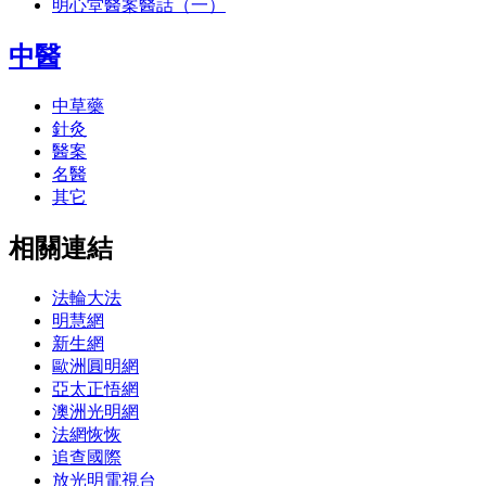
明心堂醫案醫話（一）
中醫
中草藥
針灸
醫案
名醫
其它
相關連結
法輪大法
明慧網
新生網
歐洲圓明網
亞太正悟網
澳洲光明網
法網恢恢
追查國際
放光明電視台