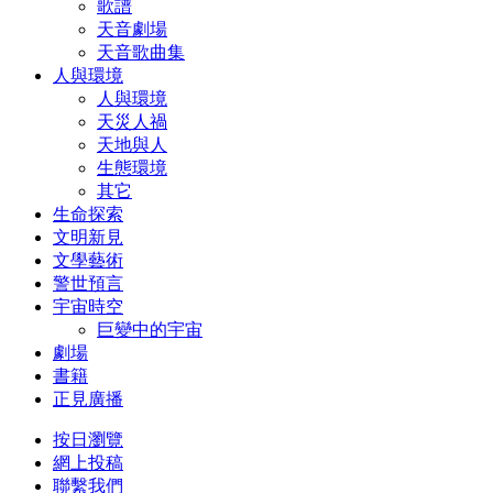
歌譜
天音劇場
天音歌曲集
人與環境
人與環境
天災人禍
天地與人
生態環境
其它
生命探索
文明新見
文學藝術
警世預言
宇宙時空
巨變中的宇宙
劇場
書籍
正見廣播
按日瀏覽
網上投稿
聯繫我們