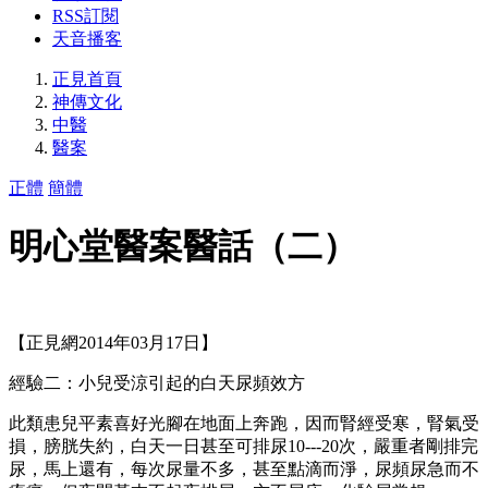
RSS訂閱
天音播客
正見首頁
神傳文化
中醫
醫案
正體
簡體
明心堂醫案醫話（二）
【正見網2014年03月17日】
經驗二：小兒受涼引起的白天尿頻效方
此類患兒平素喜好光腳在地面上奔跑，因而腎經受寒，腎氣受
損，膀胱失約，白天一日甚至可排尿10---20次，嚴重者剛排完
尿，馬上還有，每次尿量不多，甚至點滴而淨，尿頻尿急而不