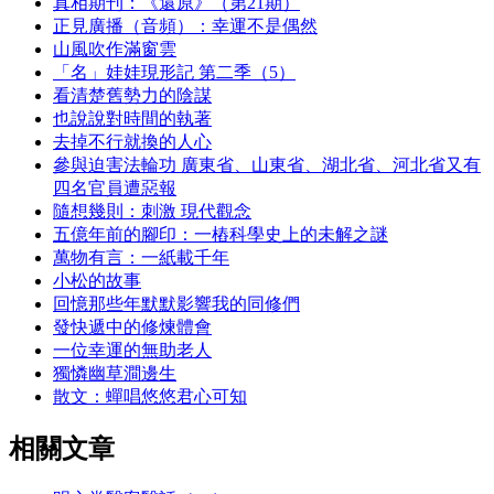
真相期刊：《還原》（第21期）
正見廣播（音頻）：幸運不是偶然
山風吹作滿窗雲
「名」娃娃現形記 第二季（5）
看清楚舊勢力的陰謀
也說說對時間的執著
去掉不行就換的人心
參與迫害法輪功 廣東省、山東省、湖北省、河北省又有
四名官員遭惡報
隨想幾則：刺激 現代觀念
五億年前的腳印：一樁科學史上的未解之謎
萬物有言：一紙載千年
小松的故事
回憶那些年默默影響我的同修們
發快遞中的修煉體會
一位幸運的無助老人
獨憐幽草澗邊生
散文：蟬唱悠悠君心可知
相關文章