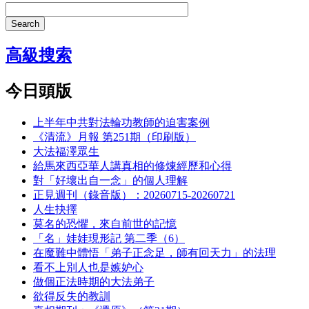
Search
高級搜索
今日頭版
上半年中共對法輪功教師的迫害案例
《清流》月報 第251期（印刷版）
大法福澤眾生
給馬來西亞華人講真相的修煉經歷和心得
對「好壞出自一念」的個人理解
正見週刊（錄音版）：20260715-20260721
人生抉擇
莫名的恐懼，來自前世的記憶
「名」娃娃現形記 第二季（6）
在魔難中體悟「弟子正念足，師有回天力」的法理
看不上別人也是嫉妒心
做個正法時期的大法弟子
欲得反失的教訓