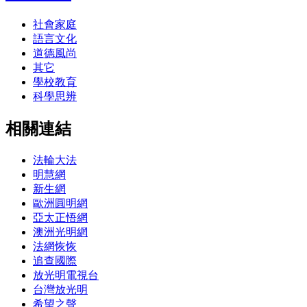
社會家庭
語言文化
道德風尚
其它
學校教育
科學思辨
相關連結
法輪大法
明慧網
新生網
歐洲圓明網
亞太正悟網
澳洲光明網
法網恢恢
追查國際
放光明電視台
台灣放光明
希望之聲