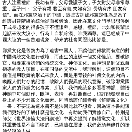
古人注重禮節，長幼有序，父母愛護子女，子女對父母非常尊
重，孟子曰：“父子有親 君臣有義 夫婦有別 長幼有序 朋友有
信”。而在邪黨統治下的中國，這些古訓被邪黨定性為是為了
維護封建階級的統治從而被鏟除。因此在黨文化鬥爭思想侵蝕
下成長起來的很多孩子不懂謙卑、感恩、禮節。比如和長輩談
起話來沒大沒小、行為上自私冷漠、唯我獨尊。這已經成了中
國大陸的一個普遍現象，帶來的社會問題比比皆是。
邪黨文化是舊勢力為了迫害中國人，不讓他們得救而有意的對
中國傳統文化進行破壞，而產生的這樣一個文化怪胎。要破除
它，就要重拾我們的傳統文化、神傳文化。而神韻是師父親自
指導的救人項目，在和同修的交流中，我理解到，這個項目不
僅僅是用歌舞的形式來救人，而是用背後的神傳文化的內涵，
喚醒人們封存的記憶、破除人們變異的現代意識、破除邪黨國
家人們的邪黨文化毒素。所以，我們應該多多看看神韻，體悟
神韻中每個動作、眼神、表情，再對照自己，也許能發現自己
身上的不少邪黨文化毒素。同時應該仔細看看《解體黨文化》
一書，不要認為這本書不是法因此就不想看，因為這本書能讓
我們更好的了解什麼是黨文化，有助於我們實修自己。特別是
師父《世界法輪大法日講法》中再次提到了解體黨文化，所以
其重要性是不言而喻的，已經迫在眉睫，我們必須無條件的按
師父說的去做。