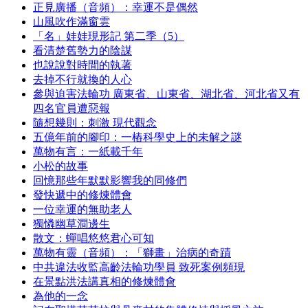
正見廣播（音頻）：幸運不是偶然
山風吹作滿窗雲
「名」娃娃現形記 第二季（5）
看清楚舊勢力的陰謀
也說說對時間的執著
去掉不行就換的人心
參與迫害法輪功 廣東省、山東省、湖北省、河北省又有
四名官員遭惡報
隨想幾則：刺激 現代觀念
五億年前的腳印：一樁科學史上的未解之謎
萬物有言：一紙載千年
小松的故事
回憶那些年默默影響我的同修們
發快遞中的修煉體會
一位幸運的無助老人
獨憐幽草澗邊生
散文：蟬唱悠悠君心可知
萬物有靈（音頻）：「獅畫」治病的奇蹟
中共違法收監高齡法輪功學員 致死案例頻現
在景點洪法講真相的修煉體會
為他的一念