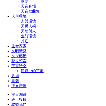
歌譜
天音劇場
天音歌曲集
人與環境
人與環境
天災人禍
天地與人
生態環境
其它
生命探索
文明新見
文學藝術
警世預言
宇宙時空
巨變中的宇宙
劇場
書籍
正見廣播
按日瀏覽
網上投稿
聯繫我們