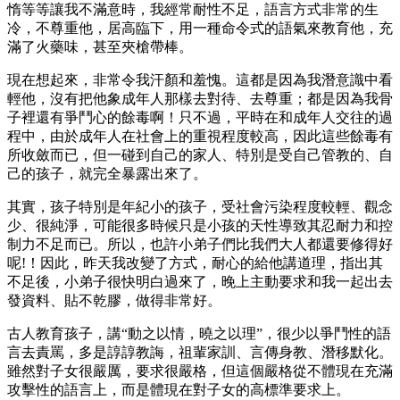
惰等等讓我不滿意時，我經常耐性不足，語言方式非常的生
冷，不尊重他，居高臨下，用一種命令式的語氣來教育他，充
滿了火藥味，甚至夾槍帶棒。
現在想起來，非常令我汗顏和羞愧。這都是因為我潛意識中看
輕他，沒有把他象成年人那樣去對待、去尊重；都是因為我骨
子裡還有爭鬥心的餘毒啊！只不過，平時在和成年人交往的過
程中，由於成年人在社會上的重視程度較高，因此這些餘毒有
所收斂而已，但一碰到自己的家人、特別是受自己管教的、自
己的孩子，就完全暴露出來了。
其實，孩子特別是年紀小的孩子，受社會污染程度較輕、觀念
少、很純淨，可能很多時候只是小孩的天性導致其忍耐力和控
制力不足而已。所以，也許小弟子們比我們大人都還要修得好
呢!！因此，昨天我改變了方式，耐心的給他講道理，指出其
不足後，小弟子很快明白過來了，晚上主動要求和我一起出去
發資料、貼不乾膠，做得非常好。
古人教育孩子，講“動之以情，曉之以理”，很少以爭鬥性的語
言去責罵，多是諄諄教誨，祖輩家訓、言傳身教、潛移默化。
雖然對子女很嚴厲，要求很嚴格，但這個嚴格從不體現在充滿
攻擊性的語言上，而是體現在對子女的高標準要求上。