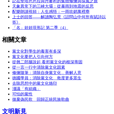
記在聖塔芭芭拉與丹麥村的集體修煉與採風之旅
天象異常下的三峽大壩：從暴雨到地震的反思
配樂朗讀視頻：人生感悟：一雨吹銷萬裡塵
上士的回答——解讀陶弘景《詔問山中何所有賦詩以
答》
「名」娃娃現形記 第二季（4）
相關文章
黨文化對學生的毒害有多深
黨文化要把人引向何方
從翹二郎腿說起 看邪黨文化的根深蒂固
從一言一行中清除黨文化因素
修煉隨筆﹕清除自身黨文化﹐善解人意
德國學員：消除黨文化 救度更多眾生
去除思想中的黨文化烙印
淺議「有組織」
可怕的黨性
拋棄偽民歌 回歸正統民族歌曲
文明新見