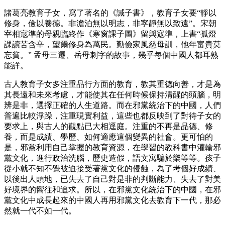
諸葛亮教育子女，寫了著名的《誡子書》，教育子女要“靜以
修身，儉以養德。非澹泊無以明志，非寧靜無以致遠”。宋朝
宰相寇準的母親臨終作《寒窗課子圖》留與寇準，上書“孤燈
課讀苦含辛，望爾修身為萬民。勤儉家風慈母訓，他年富貴莫
忘貧。” 孟母三遷、岳母刺字的故事，幾乎每個中國人都耳熟
能詳。
古人教育子女多注重品行方面的教育，教其重德向善，才是為
其長遠和未來考慮，才能使其在任何時候保持清醒的頭腦，明
辨是非，選擇正確的人生道路。而在邪黨統治下的中國，人們
普遍比較浮躁，注重現實利益，這些也都反映到了對待子女的
要求上，與古人的觀點已大相逕庭。注重的不再是品德、修
養，而是成績、學歷、如何適應這個變異的社會。更可怕的
是，邪黨利用自己掌握的教育資源，在學習的教科書中灌輸邪
黨文化，進行政治洗腦，歷史造假，語文寓騙於樂等等。孩子
從小就不知不覺被迫接受著黨文化的侵蝕，為了考個好成績、
以後出人頭地，已失去了自己對是非的判斷能力、失去了對美
好境界的嚮往和追求。所以，在邪黨文化統治下的中國，在邪
黨文化中成長起來的中國人再用邪黨文化去教育下一代，那必
然就一代不如一代。