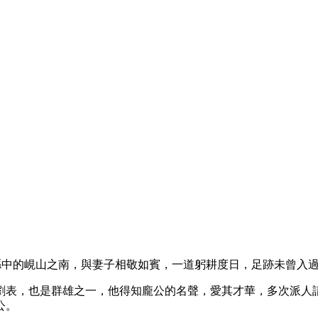
縣中的峴山之南，與妻子相敬如賓，一道躬耕度日，足跡未曾入
劉表，也是群雄之一，他得知龐公的名聲，愛其才華，多次派人
公。