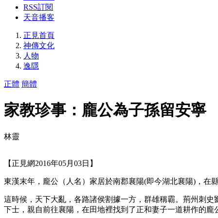
RSS訂閱
天音播客
正見首頁
神傳文化
人物
逸隱
正體
簡體
家教珍事：龐公為子孫留安寧
林靈
【正見網2016年05月03日】
東漢末年，龐公（人名）家居於南郡襄陽(即今湖北襄陽)，在
這時候，天下大亂，各路諸侯割據一方，群雄稱霸。荊州刺史
下士，親自前往襄陽，在田地裡找到了正和妻子一道耕作的龐