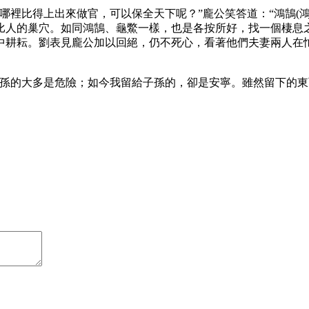
哪裡比得上出來做官，可以保全天下呢？”龐公笑答道：“鴻鵠(
比人的巢穴。如同鴻鵠、龜鱉一樣，也是各按所好，找一個棲息
中耕耘。劉表見龐公加以回絕，仍不死心，看著他們夫妻兩人在
子孫的大多是危險；如今我留給子孫的，卻是安寧。雖然留下的東