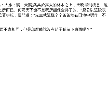
鴻：大雁；鵠：天鵝)築巢於高大的林木之上，天晚得到棲息；龜
之所而已。何況天下也不是我所能保全得了的。”龐公以這段表
忙著耕耘，便問道：“先生就這樣辛辛苦苦地在田地中勞作，不
西不盡相同，但是怎麼能說沒有給子孫留下東西呢？”