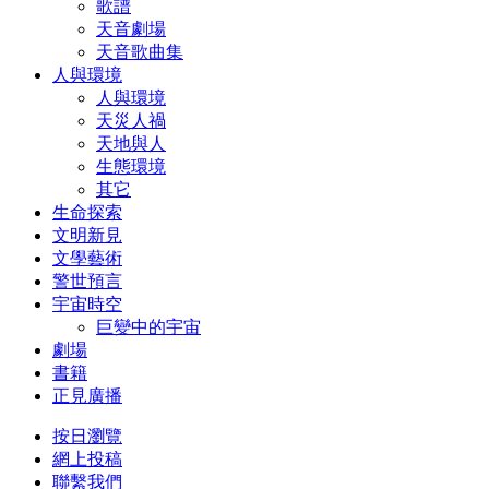
歌譜
天音劇場
天音歌曲集
人與環境
人與環境
天災人禍
天地與人
生態環境
其它
生命探索
文明新見
文學藝術
警世預言
宇宙時空
巨變中的宇宙
劇場
書籍
正見廣播
按日瀏覽
網上投稿
聯繫我們