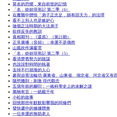
莫名的恐懼，來自前世的記憶
「名」娃娃現形記 第二季（6）
在魔難中體悟「弟子正念足，師有回天力」的法理
看不上別人也是嫉妒心
做個正法時期的大法弟子
欲得反失的教訓
真相期刊：《還原》（第21期）
正見廣播（音頻）：幸運不是偶然
山風吹作滿窗雲
「名」娃娃現形記 第二季（5）
看清楚舊勢力的陰謀
也說說對時間的執著
去掉不行就換的人心
參與迫害法輪功 廣東省、山東省、湖北省、河北省又有
隨想幾則：刺激 現代觀念
五億年前的腳印：一樁科學史上的未解之謎
萬物有言：一紙載千年
小松的故事
回憶那些年默默影響我的同修們
發快遞中的修煉體會
一位幸運的無助老人