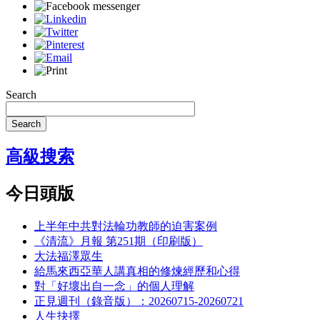
Search
Search
高級搜索
今日頭版
上半年中共對法輪功教師的迫害案例
《清流》月報 第251期（印刷版）
大法福澤眾生
給馬來西亞華人講真相的修煉經歷和心得
對「好壞出自一念」的個人理解
正見週刊（錄音版）：20260715-20260721
人生抉擇