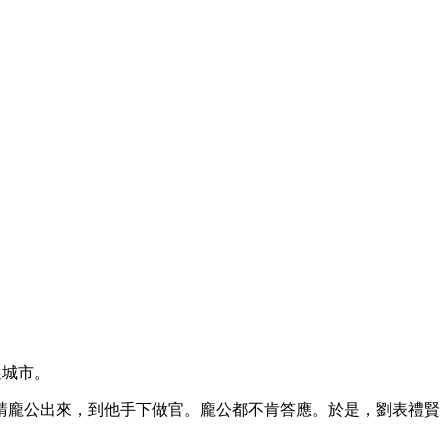
過城市。
請龐公出來，到他手下做官。龐公都不肯答應。於是，劉表禮賢