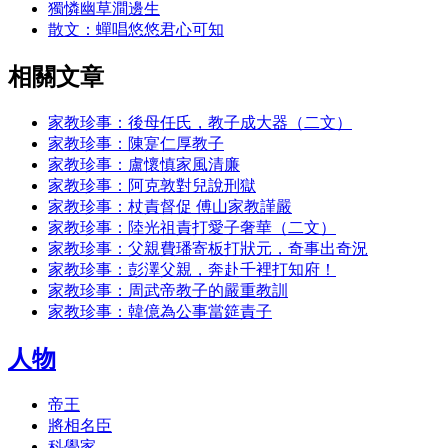
獨憐幽草澗邊生
散文：蟬唱悠悠君心可知
相關文章
家教珍事：後母任氏，教子成大器（二文）
家教珍事：陳寔仁厚教子
家教珍事：盧懷慎家風清廉
家教珍事：阿克敦對兒說刑獄
家教珍事：杖責督促 傅山家教謹嚴
家教珍事：陸光祖責打愛子奢華（二文）
家教珍事：父親費璠寄板打狀元，奇事出奇況
家教珍事：彭澤父親，奔赴千裡打知府！
家教珍事：周武帝教子的嚴重教訓
家教珍事：韓億為公事當筵責子
人物
帝王
將相名臣
科學家