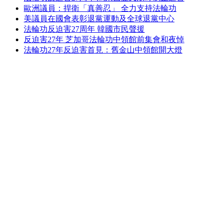
歐洲議員：捍衛「真善忍」 全力支持法輪功
美議員在國會表彰退黨運動及全球退黨中心
法輪功反迫害27周年 韓國市民聲援
反迫害27年 芝加哥法輪功中領館前集會和夜悼
法輪功27年反迫害首見：舊金山中領館開大燈