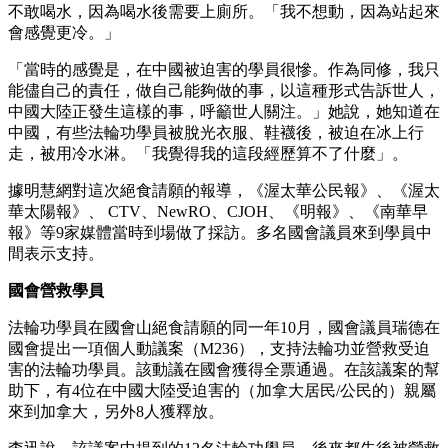
不敢喝水，因為喝水後需要上廁所。「我不想動，因為站起來
會感覺更冷。」
「當時的感覺是，在中國被迫害的學員很慘。作為同修，我只
能儘自己的責任，做自己能夠做的事，以這種形式告訴世人，
中國大陸正發生這樣的事，呼籲世人關注。」她說，她知道在
中國，有些法輪功學員被脫光衣服、鞋襪後，被迫在冰上行
走，被用冷水淋。「我覺得我的這段經歷算不了什麼」。
據明慧網對這次絕食請願的報導，《渥太華公民報》、《渥太
華太陽報》、 CTV、NewRO、CJOH、《明報》、《南華早
報》等9家媒體當時到場做了採訪。多名國會議員來到學員中
間表示支持。
國會營救學員
法輪功學員在國會山絕食請願的同一年10月，國會議員瑞德在
國會提出一項個人動議案（M236），支持法輪功並營救受迫
害的法輪功學員。該動議在國會獲得全票通過。在該議案的幫
助下，有4位在中國大陸受迫害的（加拿大居民/公民的）親屬
來到加拿大，另外8人獲釋放。