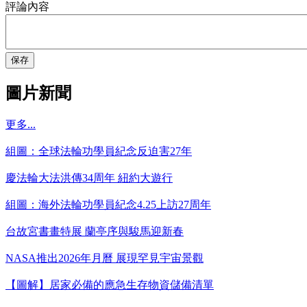
評論內容
保存
圖片新聞
更多...
組圖：全球法輪功學員紀念反迫害27年
慶法輪大法洪傳34周年 紐約大遊行
組圖：海外法輪功學員紀念4.25上訪27周年
台故宮書畫特展 蘭亭序與駿馬迎新春
NASA推出2026年月曆 展現罕見宇宙景觀
【圖解】居家必備的應急生存物資儲備清單