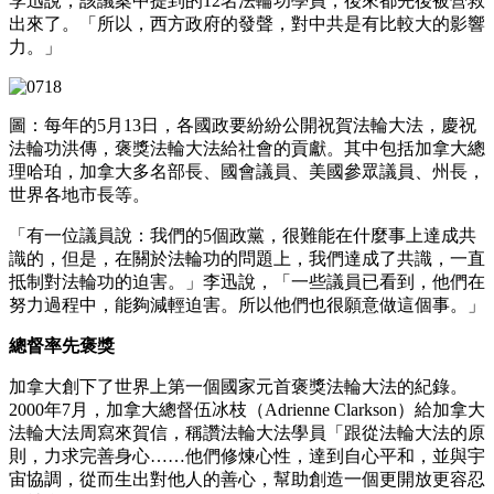
李迅說，該議案中提到的12名法輪功學員，後來都先後被營救
出來了。「所以，西方政府的發聲，對中共是有比較大的影響
力。」
圖：每年的5月13日，各國政要紛紛公開祝賀法輪大法，慶祝
法輪功洪傳，褒獎法輪大法給社會的貢獻。其中包括加拿大總
理哈珀，加拿大多名部長、國會議員、美國參眾議員、州長，
世界各地市長等。
「有一位議員說：我們的5個政黨，很難能在什麼事上達成共
識的，但是，在關於法輪功的問題上，我們達成了共識，一直
抵制對法輪功的迫害。」李迅說，「一些議員已看到，他們在
努力過程中，能夠減輕迫害。所以他們也很願意做這個事。」
總督率先褒獎
加拿大創下了世界上第一個國家元首褒獎法輪大法的紀錄。
2000年7月，加拿大總督伍冰枝（Adrienne Clarkson）給加拿大
法輪大法周寫來賀信，稱讚法輪大法學員「跟從法輪大法的原
則，力求完善身心……他們修煉心性，達到自心平和，並與宇
宙協調，從而生出對他人的善心，幫助創造一個更開放更容忍