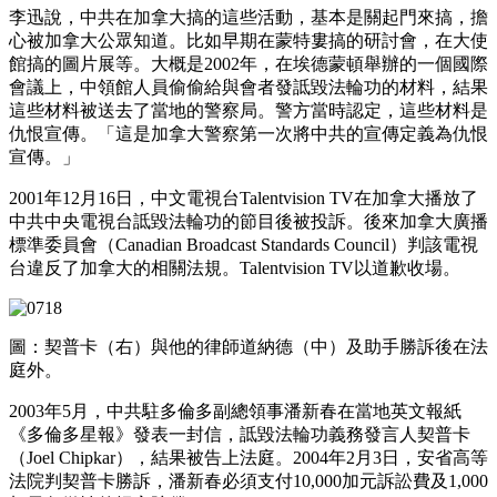
李迅說，中共在加拿大搞的這些活動，基本是關起門來搞，擔
心被加拿大公眾知道。比如早期在蒙特婁搞的研討會，在大使
館搞的圖片展等。大概是2002年，在埃德蒙頓舉辦的一個國際
會議上，中領館人員偷偷給與會者發詆毀法輪功的材料，結果
這些材料被送去了當地的警察局。警方當時認定，這些材料是
仇恨宣傳。「這是加拿大警察第一次將中共的宣傳定義為仇恨
宣傳。」
2001年12月16日，中文電視台Talentvision TV在加拿大播放了
中共中央電視台詆毀法輪功的節目後被投訴。後來加拿大廣播
標準委員會（Canadian Broadcast Standards Council）判該電視
台違反了加拿大的相關法規。Talentvision TV以道歉收場。
圖：契普卡（右）與他的律師道納德（中）及助手勝訴後在法
庭外。
2003年5月，中共駐多倫多副總領事潘新春在當地英文報紙
《多倫多星報》發表一封信，詆毀法輪功義務發言人契普卡
（Joel Chipkar），結果被告上法庭。2004年2月3日，安省高等
法院判契普卡勝訴，潘新春必須支付10,000加元訴訟費及1,000