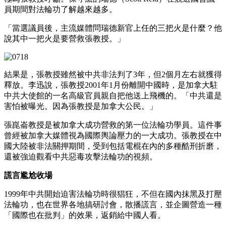
員期間對法輪功了解越來越多。
「當選議員後，主流媒體問瑞德新官上任的三把火是什麼？他
說其中一把火是要營救張教授。」
結果是，張教授雖然被中共非法判了3年，但2個月左右就獲得
釋放。李迅說，張教授2001年1月份離開中國時，是加拿大駐
中共大使館的一名高級官員親自把他送上飛機的。「中共還是
害怕被曝光。因為張教授是加拿大公民。」
張崑崙教授是被加拿大成功營救的第一位法輪功學員。這件事
曾經被加拿大媒體視為國際輿論壓力的一大成功。張教授在中
國大陸被非法關押期間，受到包括電棍在內的多種酷刑折磨，
還被強迫觀看中共惡毒攻擊法輪功的視頻。
謊言尷尬收場
1999年中共開始迫害法輪功時很猖狂，不但在國內抹黑及打壓
法輪功，也在世界各地搞研討會，散播謊言，並企圖營造一種
「國際也在批判」的效果，返銷給中國人看。