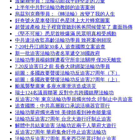
波蘭裔學員：法輪功給我平靜堅定的力量
上半年中共對法輪功教師的迫害案例
烏茲別克裔學員：《轉法輪》改變了我的人生
好奇號火星車發現紅色星球上大片蜂窩圖案
超聲波產檢 肚子裡寶寶聽到爸爸問候聲笑了 畫面熱傳
《堅不可摧》悉尼首映爆滿 民眾明真相受感動
中共違法收監高齡法輪功學員 致死案例頻現
7·20牡丹江綁架30多人 追查國際立案追查
新一批迫害法輪功者名單遞交38國政府
法輪功學員楊錦輝遭看守所非法關押 僅20天離世
7.20反迫害日之前 長春大肆綁架法輪功學員
組圖：多國政要聲援法輪功反迫害27周年（下）
組圖：多國政要聲援法輪功反迫害27周年（上）
颱風襲擊廣東 多座水庫泄洪造成洪災
瑞士124名議員聯署 反對中共跨國鎮壓法輪功
反迫害27年 東京法輪功學員燭光悼念 吁制止中共迫害
追查國際：中共高層親口承認活摘器官罪行
法輪功華府燭光夜悼 美律師看到神奇能量場
法輪功反迫害27周年 台北大遊行吁制止迫害
解體中共結束迫害 法輪功近兩千人華府大遊行
反迫害27周年 華府集會吁停止迫害法輪功
法輪功反迫害27周年 馬來西亞民眾吁制止迫害