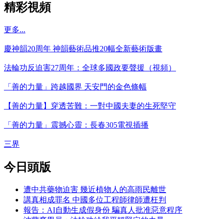
精彩視頻
更多...
慶神韻20周年 神韻藝術品推20幅全新藝術版畫
法輪功反迫害27周年：全球多國政要聲援（視頻）
「善的力量」跨越國界 天安門的金色條幅
【善的力量】穿透苦難：一對中國夫妻的生死堅守
「善的力量」震撼心靈：長春305電視插播
三界
今日頭版
遭中共藥物迫害 幾近植物人的高雨民離世
講真相成罪名 中國多位工程師律師遭枉判
報告：AI自動生成假身份 騙真人批准惡意程序