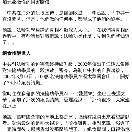
加元象徵性的損害賠償。
「中共在海外的仇恨宣傳，是節節敗退。」李迅說，「中共一
直沒閒著。但是，他們做的任何事，都變成了他們的醜事。」
他說，法輪功學員講的真相不斷深入人心。「在我們講真相的
過程中，有些議員對我們說：法輪功是什麼，見到你們就知道
了。」
絕食喚醒世人
中共對法輪功的迫害曾經持續升級，2002年傳出了江澤民集團
對法輪功學員的「殺無赦」密令。為制止中共的血腥屠殺，
2002年3月13日，100多名法輪功學員在渥太華國會山上，開始
了36小時絕食請願。
當時住在多倫多的法輪功學員Alice（愛麗絲）坐巴士去渥太
華，參加了那次的絕食請願。愛麗絲說：「那時很冷，大家坐
在冰上。」
她說，當時國會前的草地上都是冰，陸續有議員出來看望請願
者。記憶最深的是那天很冷，「冷得難捱。相對來說，餓過了
一定時間後，那感覺就沒那麼強烈了。」絕食期間，口很渴也