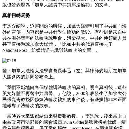
版也發表題為「加拿大譴責中共鎮壓法輪功」的文章。
真相扭轉局勢
李迅介紹說，迫害開始的時候，加拿大媒體引用了中共面向海
外的宣傳，內容都是中共針對法輪功的詆毀。有些則是來自中
共在海外舉辦的法輪功說明會，污染挺大。中共的使領館人員
甚至直接遊說加拿大媒體，「比如中共的代表直接去了
National Post，給媒體送去詆毀法輪功的文章」。
圖：加拿大法輪大法學會會長李迅（左）與律師麥塔斯在加拿
大國會內的新聞發布會上。
「我們不斷地向各個媒體講法輪功的真相。明白真相後，這些
英文媒體不再替中共傳聲。」他說，2000年底發生了加拿大公
民張崑崙教授因修煉法輪功被抓的事件後，有些媒體非常正面
地報導了法輪功的故事。
「當時各大黨派都站出來聲援張教授。」李迅說，後來當上自
由黨政府司法部長的國會議員Irwin Cotler是張教授的律師，積
極為張教授呼籲。保守黨的瑞德（Scott Reid）在競選國會議