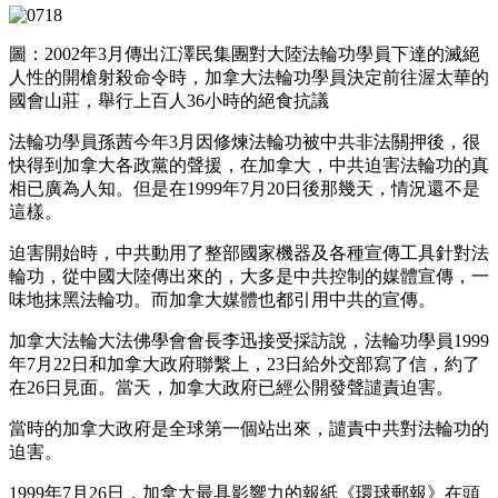
圖：2002年3月傳出江澤民集團對大陸法輪功學員下達的滅絕
人性的開槍射殺命令時，加拿大法輪功學員決定前往渥太華的
國會山莊，舉行上百人36小時的絕食抗議
法輪功學員孫茜今年3月因修煉法輪功被中共非法關押後，很
快得到加拿大各政黨的聲援，在加拿大，中共迫害法輪功的真
相已廣為人知。但是在1999年7月20日後那幾天，情況還不是
這樣。
迫害開始時，中共動用了整部國家機器及各種宣傳工具針對法
輪功，從中國大陸傳出來的，大多是中共控制的媒體宣傳，一
味地抹黑法輪功。而加拿大媒體也都引用中共的宣傳。
加拿大法輪大法佛學會會長李迅接受採訪說，法輪功學員1999
年7月22日和加拿大政府聯繫上，23日給外交部寫了信，約了
在26日見面。當天，加拿大政府已經公開發聲譴責迫害。
當時的加拿大政府是全球第一個站出來，譴責中共對法輪功的
迫害。
1999年7月26日，加拿大最具影響力的報紙《環球郵報》在頭