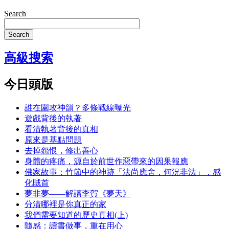
Search
Search
高級搜索
今日頭版
誰在圍攻神韻？多條戰線曝光
遊戲背後的執著
看清執著背後的真相
原來是基點問題
去掉怨恨，修出善心
身體的疼痛，源自於前世作惡帶來的因果報應
佛家故事：竹節中的神跡「法尚應舍，何況非法」，感
化賊首
夢非夢——解讀李賀《夢天》
分清哪裡是你真正的家
我們需要知道的歷史真相(上)
隨感：讀書做事，重在用心