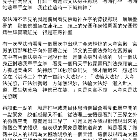
見字裡閃金光，仔細一看是師父法身在顯現，有時打坐，有時
站著單手立掌，我往往這時一下就精神了！
學法時不常見的就是偶爾看見佛道神在字的背後顯現，層層疊
疊的，那個佛盤坐在蓮花上，頭上的光圈和身體周圍的光圈熠
熠生輝冒著紅光，很是莊嚴神聖！
有一次學法時看見一個層次中出現了金碧輝煌的大穹宮殿，宮
殿的頂部和柱子向外冒著金光，師父的三個法身站在宮殿前，
其中有兩個法身在一起說什麼，是側著身對著我的，另一個法
身正對著我單手立掌，看見一個飛天手抱琵琶飛到法身頭前上
方彈起樂曲來，約持續了10秒景象消失，我才醒過來，想起師
父在《洪吟二》中的一首詩<大法好>：「 法輪大法好，大穹
法光照。正法洪勢過，方知無限妙。法輪大法好，漸入世人
道。眾生切莫急，神佛已在笑。」真是真實不虛，大穹真是法
光照啊！
再談低一點的，就是打坐或閉目休息時偶爾會看見低層空間的
一點景象，說低感覺又不低，從法理上去悟是看到了三界之外
的微觀空間，感覺是出三界了，可是又是在我眼部體現出來的
微觀空間的體現，但表現的景象是屬於道家的，就是看見了微
觀中以人的眼睛為太極陰陽魚的一個天體！這個以眼睛為太極