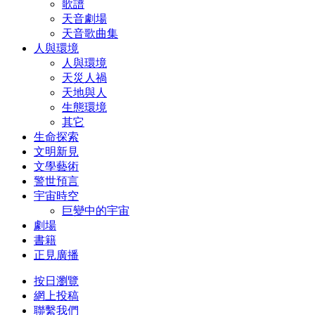
歌譜
天音劇場
天音歌曲集
人與環境
人與環境
天災人禍
天地與人
生態環境
其它
生命探索
文明新見
文學藝術
警世預言
宇宙時空
巨變中的宇宙
劇場
書籍
正見廣播
按日瀏覽
網上投稿
聯繫我們