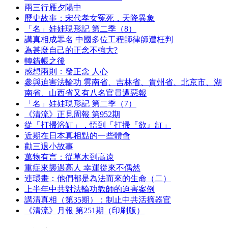
兩三行雁夕陽中
歷史故事：宋代孝女冤死，天降異象
「名」娃娃現形記 第二季（8）
講真相成罪名 中國多位工程師律師遭枉判
為甚麼自己的正念不強大?
轉錯帳之後
感想兩則：發正念 人心
參與迫害法輪功 雲南省、吉林省、貴州省、北京市、湖
南省、山西省又有八名官員遭惡報
「名」娃娃現形記 第二季（7）
《清流》正見周報 第952期
從「打掃浴缸」，悟到「打掃『欲』缸」
近期在日本真相點的一些體會
勸三退小故事
萬物有言：從草木到高遠
重症來襲遇高人 幸運從來不偶然
連環畫：他們都是為法而來的生命（二）
上半年中共對法輪功教師的迫害案例
講清真相（第35期）：制止中共活摘器官
《清流》月報 第251期（印刷版）