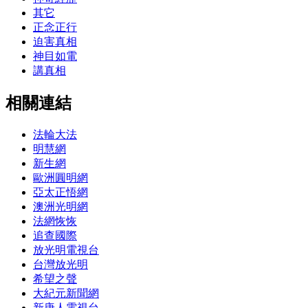
其它
正念正行
迫害真相
神目如電
講真相
相關連結
法輪大法
明慧網
新生網
歐洲圓明網
亞太正悟網
澳洲光明網
法網恢恢
追查國際
放光明電視台
台灣放光明
希望之聲
大紀元新聞網
新唐人電視台