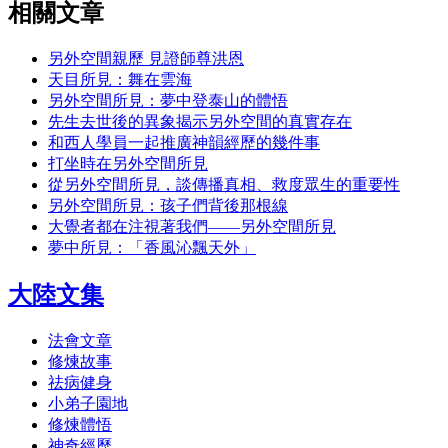
相關文章
另外空間親歷 見證師尊洪恩
天目所見：舞在雲海
另外空間所見：夢中登泰山的體悟
先生去世後的異象揭示另外空間的真實存在
和西人學員一起推廣神韻經歷的幾件事
打坐時在另外空間所見
從另外空間所見，談傳播真相、救度眾生的重要性
另外空間所見：孩子們背後那根線
大覺者都在注視著我們——另外空間所見
夢中所見：「香風沁飄天外」
大陸文集
法會文章
修煉故事
祛病健身
小弟子園地
修煉體悟
神奇經歷