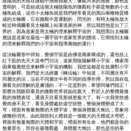
陰陽魚的天體在微觀中感覺很龐大，像銀河系的感覺，顏色是
透明的，可是組成這個太極陰陽魚的微觀粒子卻是無數的小太
極魚組成，這些小太極魚就是我們經常看見的黑白兩種物質構
成的太極圖，它在微觀中是運動的，閃光的，有時太極魚放大
較近時偶爾看見太極圖上站著道家的神，所以我想他是出了三
界的，因為道家是用太極的理來解釋宇宙的，我想黑白太極圖
應該是道家在最低一層宇宙中道家世界的體現，它用悟到太極
的理來解釋我們的小宇宙和指導萬物的運行！
從法輪圖形中得知，整個宇宙是由佛道兩家構成的，還包括上
紅下藍的先天大道奇門功法，道家用陰陽解釋小宇宙，佛家用
因果報應慈悲來解釋小宇宙的機制，我想這都是在低層對小宇
宙的解釋。我們從大法經書《轉法輪》中知道，不同層次有不
同層次的法，法在不同層次中有不同的指導作用，所以我在低
層看見的理解的是膚淺的，不一定是對的，希望同修們指正！
那麼在我眼部看見的微觀世界就如此龐大，對於人的整體最微
觀的身體表現，通過天目看見那就更龐大了。有一次我突然感
覺肉身不見了，看見身體處於虛空狀態，整個身體變成了大
穹，裡面有無量無際的天體宇宙，整個身體龐大無比，景象持
續幾秒消失。由此我悟到人體就是一個龐大的天體或大穹吧，
裡面有無量無際的天體和宇宙，裡面所有生命，他們都是你的
無量眾生，而你在最微觀處，身體龐大無比，那也是你的果