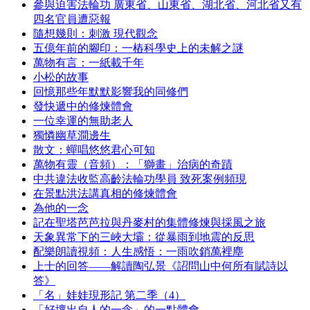
參與迫害法輪功 廣東省、山東省、湖北省、河北省又有
四名官員遭惡報
隨想幾則：刺激 現代觀念
五億年前的腳印：一樁科學史上的未解之謎
萬物有言：一紙載千年
小松的故事
回憶那些年默默影響我的同修們
發快遞中的修煉體會
一位幸運的無助老人
獨憐幽草澗邊生
散文：蟬唱悠悠君心可知
萬物有靈（音頻）：「獅畫」治病的奇蹟
中共違法收監高齡法輪功學員 致死案例頻現
在景點洪法講真相的修煉體會
為他的一念
記在聖塔芭芭拉與丹麥村的集體修煉與採風之旅
天象異常下的三峽大壩：從暴雨到地震的反思
配樂朗讀視頻：人生感悟：一雨吹銷萬裡塵
上士的回答——解讀陶弘景《詔問山中何所有賦詩以
答》
「名」娃娃現形記 第二季（4）
「好壞出自人的一念」的一點體會