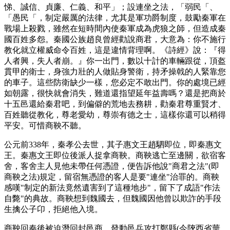
悌、誠信、貞廉、仁義、和平」；設連坐之法，「弱民「、
「愚民「，制定嚴厲的法律，尤其是軍功爵制度，鼓勵秦軍在
戰場上殺戮，雖然在短時間內使秦軍成為虎狼之師，但造成秦
國百姓多怨。秦國公族趙良曾經勸說商君，大意為：你不施行
教化就立權威命令百姓，這是違情背理啊。《詩經》說：『得
人者興，失人者崩。』你一出門，數以十計的車輛跟從，頂盔
貫甲的衛士，身強力壯的人做貼身警衛，持矛操戟的人緊靠您
的車子。這些防衛缺少一樣，您必定不敢出門。你的處境已經
如朝露，很快就會消失，難道還指望延年益壽嗎？還是把商於
十五邑還給秦君吧，到偏僻的荒地去務耕，勸秦君尊重賢才、
百姓聽從教化，尊老愛幼，尊崇有德之士，這樣你還可以稍得
平安。可惜商鞅不聽。
公元前338年，秦孝公去世，其子惠文王趙駟即位，即秦惠文
王。秦惠文王即位後派人捉拿商鞅。商鞅逃亡至邊關，欲宿客
舍，客舍主人見他未帶任何憑證，便告訴他說"商君之法"(即
商鞅之法)規定，留宿無憑證的客人是要"連坐"治罪的。商鞅
感嘆"制定的新法竟然遺害到了這種地步"，留下了成語"作法
自斃"的典故。商鞅想到魏國去，但魏國因他曾以欺詐的手段
生擒公子卬，拒絕他入境。
商鞅回秦後被迫潛回封邑商，發動邑兵攻打鄭縣(今陝西省華