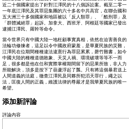
近二十個國家提出了針對江澤民的十八個訴訟案。截至二零一
一年底江澤民及其罪惡集團的六十多名中共高官，在聯合國和
五大洲三十多個國家和地區被以「反人類罪」、「酷刑罪」及
「群體滅絕罪」起訴。加拿大、西班牙、阿根廷等國家已發出
逮捕江澤民、羅幹等命令。
當今世界只有中國大陸一地枉顧事實真相，依然在迫害善良的
法輪功修煉者，這足以令中國政府蒙羞，是華夏民族的災難，
江澤民在位期間種種違法違憲行為罪惡累累，磬竹難書，如今
中國大陸的種種道德敗象、天災人禍、環境破壞等等不一而
足，很多都是他在任和實際掌權期間留下的惡果所致，非人力
所能解決，頂多是按下了葫蘆浮起了瓢。只有將這個暴君送上
人間道義的法庭，徹查江澤民及同夥所犯滔天罪行，繩之以
法，匡復人間的正義，維護法律的尊嚴才是我華夏民族的唯一
希望。
添加新評論
評論內容