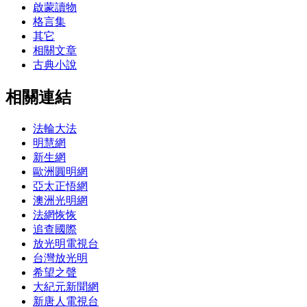
啟蒙讀物
格言集
其它
相關文章
古典小說
相關連結
法輪大法
明慧網
新生網
歐洲圓明網
亞太正悟網
澳洲光明網
法網恢恢
追查國際
放光明電視台
台灣放光明
希望之聲
大紀元新聞網
新唐人電視台