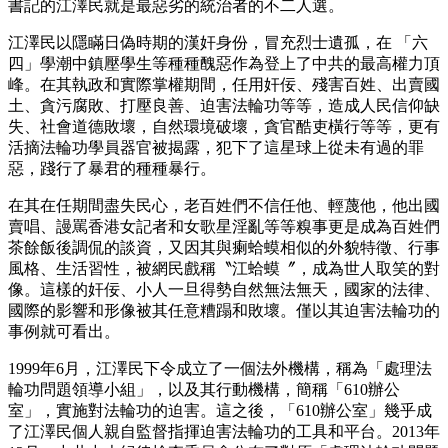
書記的江澤民就是最惡劣的統治者的不二人選。
江澤民以隱瞞日偽時期的漢奸身份，冒充烈士遺孤，在 「六
四」學潮中鎮壓學生等種種醜惡作為登上了中共的最高權力頂
峰。在其執政和實際掌權期間，任用奸佞、殘害百姓、出賣國
土、貪污腐敗、打壓良善、迫害法輪功等等，造成人民信仰缺
失、社會道德敗壞，自然環境破壞，貪官酷吏橫行等等，更有
活摘法輪功學員器官被揭露，犯下了這星球上從未有過的罪
惡，踐行了暴君的種種暴行。
在其在任期間盡失民心，老百姓們不信任他、輕蔑他，他出國
賣唱、謾罵香港女記者和女歌星淫亂等等糗事更是成為百姓們
茶餘飯後調侃的談資，又因其與瘌蛤蟆相似的外貌特徵、行事
風格、生活習性，被網民戲稱〝江蛤蟆〞，成為世人取笑的對
像。這樣的奸佞、小人一旦得勢自然無法無天，國家的法律、
國際的影響和形像被其任意糟蹋和敗壞。僅以其迫害法輪功的
事例就可看出。
1999年6月，江澤民下令成立了一個法外機構，稱為「處理法
輪功問題領導小組」，以及其行動機構，簡稱「610辦公
室」，實施對法輪功的迫害。這之後，「610辦公室」幾乎成
了江澤民個人親自監督指揮迫害法輪功的工具和平台。2013年