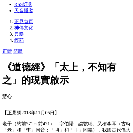
RSS訂閱
天音播客
正見首頁
神傳文化
典籍
經部
正體
簡體
《道德經》「太上，不知有
之」的現實啟示
慧心
【正見網2018年11月05日】
老子（約前571～前471），字伯陽，諡號聃。又稱李耳（古時
「老」和「李」同音；「聃」和「耳」同義），我國古代偉大