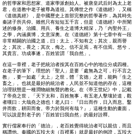
的哲學家和思想家、道家學派創始人。被唐皇武后封為太上老
君，在道教中老子被尊為道祖。其傳世之作《道德經》，又稱
《道德真經》，是中國歷史上首部完整的哲學著作，為其時先
秦諸子所共仰。雖然只有短短五千言，但是《道德經》中所闡
述的修身、治國、用兵、養生之道博大精深，乃「內聖外王」
之學，內涵廣博，文意深奧。在《道德經》第十七章中有一段
非常精闢的治國之道，曰：太上，不知有之；其次，親而譽
之；其次，畏之；其次，侮之。信不足焉，有不信焉。悠兮，
其貴言。功成事遂，百姓皆謂「我自然」。
在這一章裡，老子把統治者按其在百姓心中的地位分成四種。
在老子的筆下，理想的「聖人」是要「處無為之可，行不言之
教」，要一如處「太上」之世，體「玄德」之君，能夠「生之
畜之」。也就是最好的統治者，人民並不知道他的存在，這種
治理狀態是一種潤物細無聲的教化。在《帝王世紀》中，記載
了帝堯之世，「天下太和，百姓無事，有五老人擊壤於道，觀
者嘆曰：大哉堯之德也！老人曰：『日出而作，日入而息。鑿
井而飲，耕田而食。帝力於我何有哉？』」這種生動的畫面，
可以說是對老子的「百姓皆曰我自然」的最好詮釋。
實行儒家奉行的「德治」，老百姓覺得統治者可以親信，而且
稱讚他。秦國的五羖大夫（百裡奚）就是最好的例證，五羖大