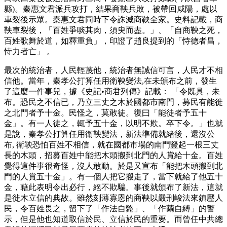
縣)。秦惠文君派兵攻打，結果商鞅兵敗，被帶回咸陽，處以
車裂後示眾。秦惠文君同時下令誅滅商鞅全家。史料記載，商
鞅車裂後，「百姓爭啖其肉，須臾而盡。」、「自商鞅之死，
百姓歌舞於道，如釋重負」，印證了趙良提到的「恃德者昌，
恃力者亡」 。
最次的統治者，人民輕蔑他，統治者無誠信可言，人民才不相
信他。當年，秦孝公打算任用衛鞅變法,在未頒布之前，發生
了這麼一件事兒，據《史記•商君列傳》記載： 「令既具，未
布。恐民之不信已，乃立三丈之木於國都市南門，募民有能徙
之北門者予十金。民怪之，莫敢徒。復曰「能徒者予五十
金」。有一人徒之，輒予五十金，以明不欺。卒下令。」也就
是說，秦孝公打算任用衛鞅變法，新法準備就緒後，還沒公
布, 衛鞅恐怕百姓不相信，就在國都市場的南門豎起一根三丈
長的木頭，招募百姓中能把木頭搬到北門的人賞給十金。百姓
覺得這件事很奇怪，沒人敢動。於是又宣布「能把木頭搬到北
門的人賞五十金」。有一個人把它搬走了，當下就給了他五十
金，藉此表明令出必行，絕不欺騙。事後就頒布了新法，這就
是徙木立信的典故。雖然刻薄寡恩的商鞅以嚴刑峻法來鎮壓人
民，令百姓畏之，留下了「作法自斃」、「作繭自縛」的警
示，但是他也知道取信於民、立信於民的重要。而曾任中共總