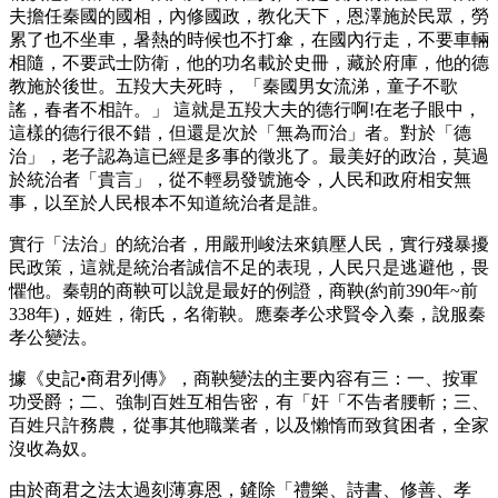
夫擔任秦國的國相，內修國政，教化天下，恩澤施於民眾，勞
累了也不坐車，暑熱的時候也不打傘，在國內行走，不要車輛
相隨，不要武士防衛，他的功名載於史冊，藏於府庫，他的德
教施於後世。五羖大夫死時， 「秦國男女流涕，童子不歌
謠，春者不相許。」 這就是五羖大夫的德行啊!在老子眼中，
這樣的德行很不錯，但還是次於「無為而治」者。對於「德
治」，老子認為這已經是多事的徵兆了。最美好的政治，莫過
於統治者「貴言」，從不輕易發號施令，人民和政府相安無
事，以至於人民根本不知道統治者是誰。
實行「法治」的統治者，用嚴刑峻法來鎮壓人民，實行殘暴擾
民政策，這就是統治者誠信不足的表現，人民只是逃避他，畏
懼他。秦朝的商鞅可以說是最好的例證，商鞅(約前390年~前
338年)，姬姓，衛氏，名衛鞅。應秦孝公求賢令入秦，說服秦
孝公變法。
據《史記•商君列傳》，商鞅變法的主要內容有三：一、按軍
功受爵；二、強制百姓互相告密，有「奸「不告者腰斬；三、
百姓只許務農，從事其他職業者，以及懶惰而致貧困者，全家
沒收為奴。
由於商君之法太過刻薄寡恩，鏟除「禮樂、詩書、修善、孝