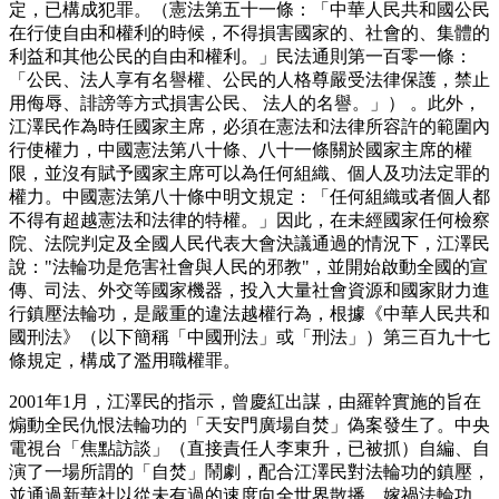
定，已構成犯罪。（憲法第五十一條：「中華人民共和國公民
在行使自由和權利的時候，不得損害國家的、社會的、集體的
利益和其他公民的自由和權利。」民法通則第一百零一條：
「公民、法人享有名譽權、公民的人格尊嚴受法律保護，禁止
用侮辱、誹謗等方式損害公民、 法人的名譽。」） 。此外，
江澤民作為時任國家主席，必須在憲法和法律所容許的範圍內
行使權力，中國憲法第八十條、八十一條關於國家主席的權
限，並沒有賦予國家主席可以為任何組織、個人及功法定罪的
權力。中國憲法第八十條中明文規定：「任何組織或者個人都
不得有超越憲法和法律的特權。」因此，在未經國家任何檢察
院、法院判定及全國人民代表大會決議通過的情況下，江澤民
說："法輪功是危害社會與人民的邪教"，並開始啟動全國的宣
傳、司法、外交等國家機器，投入大量社會資源和國家財力進
行鎮壓法輪功，是嚴重的違法越權行為，根據《中華人民共和
國刑法》（以下簡稱「中國刑法」或「刑法」）第三百九十七
條規定，構成了濫用職權罪。
2001年1月，江澤民的指示，曾慶紅出謀，由羅幹實施的旨在
煽動全民仇恨法輪功的「天安門廣場自焚」偽案發生了。中央
電視台「焦點訪談」（直接責任人李東升，已被抓）自編、自
演了一場所謂的「自焚」鬧劇，配合江澤民對法輪功的鎮壓，
並通過新華社以從未有過的速度向全世界散播，嫁禍法輪功，