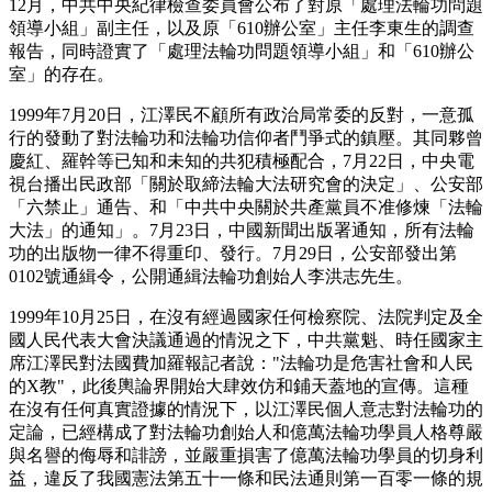
12月，中共中央紀律檢查委員會公布了對原「處理法輪功問題
領導小組」副主任，以及原「610辦公室」主任李東生的調查
報告，同時證實了「處理法輪功問題領導小組」和「610辦公
室」的存在。
1999年7月20日，江澤民不顧所有政治局常委的反對，一意孤
行的發動了對法輪功和法輪功信仰者鬥爭式的鎮壓。其同夥曾
慶紅、羅幹等已知和未知的共犯積極配合，7月22日，中央電
視台播出民政部「關於取締法輪大法研究會的決定」、公安部
「六禁止」通告、和「中共中央關於共產黨員不准修煉「法輪
大法」的通知」。7月23日，中國新聞出版署通知，所有法輪
功的出版物一律不得重印、發行。7月29日，公安部發出第
0102號通緝令，公開通緝法輪功創始人李洪志先生。
1999年10月25日，在沒有經過國家任何檢察院、法院判定及全
國人民代表大會決議通過的情況之下，中共黨魁、時任國家主
席江澤民對法國費加羅報記者說："法輪功是危害社會和人民
的X教"，此後輿論界開始大肆效仿和鋪天蓋地的宣傳。這種
在沒有任何真實證據的情況下，以江澤民個人意志對法輪功的
定論，已經構成了對法輪功創始人和億萬法輪功學員人格尊嚴
與名譽的侮辱和誹謗，並嚴重損害了億萬法輪功學員的切身利
益，違反了我國憲法第五十一條和民法通則第一百零一條的規