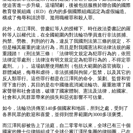
使迫害進一步升級。這場鬧劇，後被包括服務於聯合國的國際
教育發展組織（IED）在內的多個國際組織認定為虛假編造。
構成了侮辱和誹謗罪、濫用職權罪和殺人罪。
此外，在江澤民、曾慶紅等人的授權下、時任政法委書記的羅
幹等人以權代法，在全國範圍內對法輪功學員進行非法抓捕、
拘禁、勞教、判刑的行為，違反了我國刑法第三條的規定，不
但是極其嚴重的違法行為，而且是對我國憲法和法律法規的嚴
重踐踏！（刑法第三條：「法律明文規定為犯罪行為的，依照
法律定罪處刑；法律沒有明文規定定為犯罪行為的，不得定罪
處刑。」）。這場鎮壓使用酷刑（包括大範圍的器官摘取），
群體滅絕，侮辱和虐待，非法抓捕與拘留／監禁，以及其它的
反人類罪行。這些罪行都是在江澤民的命令、策劃、監督和管
理下進行的，其目的是在中國徹底消滅法輪功。嚴重敗壞了國
家聲譽和社會道德，破壞了國家體制、憲法及法律，給國家、
社會和人民群眾帶來的損失和惡劣影響不可估量。
如今，法輪功洪傳至140多個國家和地區，所到之處，受到了
各界民眾的歡迎和喜愛，並得到世界範圍內3000多項褒獎。
而江澤民卻被告上了法庭，自二零零年以來，全球已有三十個
國家的幾十位律師組成了全球公審江澤民集團的律師團，已在