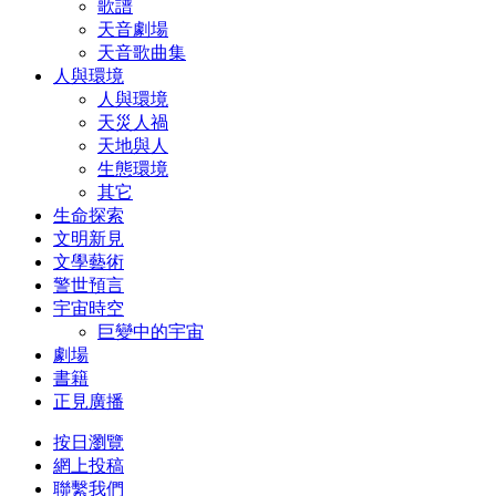
歌譜
天音劇場
天音歌曲集
人與環境
人與環境
天災人禍
天地與人
生態環境
其它
生命探索
文明新見
文學藝術
警世預言
宇宙時空
巨變中的宇宙
劇場
書籍
正見廣播
按日瀏覽
網上投稿
聯繫我們