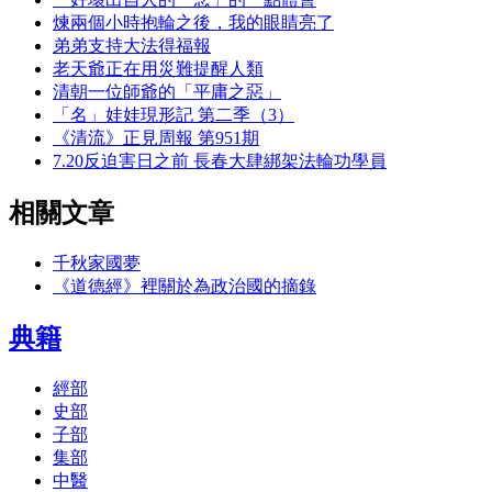
煉兩個小時抱輪之後，我的眼睛亮了
弟弟支持大法得福報
老天爺正在用災難提醒人類
清朝一位師爺的「平庸之惡」
「名」娃娃現形記 第二季（3）
《清流》正見周報 第951期
7.20反迫害日之前 長春大肆綁架法輪功學員
相關文章
千秋家國夢
《道德經》裡關於為政治國的摘錄
典籍
經部
史部
子部
集部
中醫