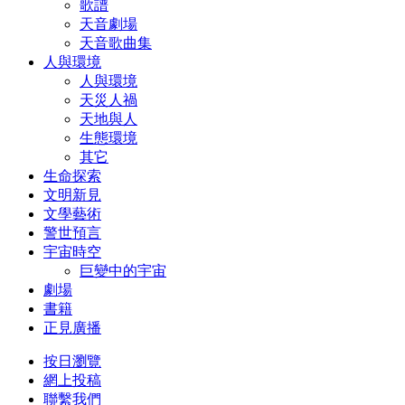
歌譜
天音劇場
天音歌曲集
人與環境
人與環境
天災人禍
天地與人
生態環境
其它
生命探索
文明新見
文學藝術
警世預言
宇宙時空
巨變中的宇宙
劇場
書籍
正見廣播
按日瀏覽
網上投稿
聯繫我們