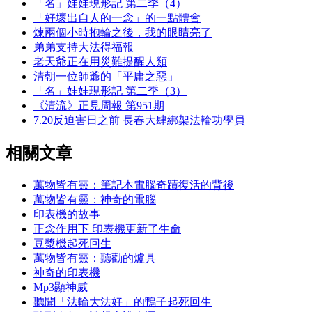
「名」娃娃現形記 第二季（4）
「好壞出自人的一念」的一點體會
煉兩個小時抱輪之後，我的眼睛亮了
弟弟支持大法得福報
老天爺正在用災難提醒人類
清朝一位師爺的「平庸之惡」
「名」娃娃現形記 第二季（3）
《清流》正見周報 第951期
7.20反迫害日之前 長春大肆綁架法輪功學員
相關文章
萬物皆有靈：筆記本電腦奇蹟復活的背後
萬物皆有靈：神奇的電腦
印表機的故事
正念作用下 印表機更新了生命
豆漿機起死回生
萬物皆有靈：聽勸的爐具
神奇的印表機
Mp3顯神威
聽聞「法輪大法好」的鴨子起死回生