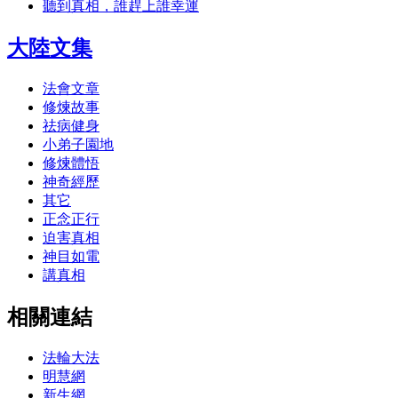
聽到真相，誰趕上誰幸運
大陸文集
法會文章
修煉故事
祛病健身
小弟子園地
修煉體悟
神奇經歷
其它
正念正行
迫害真相
神目如電
講真相
相關連結
法輪大法
明慧網
新生網