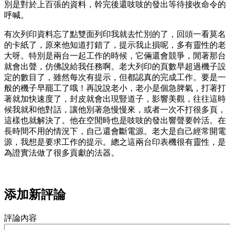
別是對於上百張的資料，幹完後還吱吱的發出等待接收命令的
呼喊。
有次列印資料忘了點雙面列印我就去忙別的了，回頭一看莫名
的卡紙了，原來他知道打錯了，提示我止損呢，多有靈性的老
大呀。特別是兩台一起工作的時候，它倆還會競爭，閒著那台
就會出聲，仿佛說給我任務啊。老大列印的頁數早超過機子設
定的數目了，雖然每次有提示，但都認真的完成工作。要是一
般的機子早罷工了哦！再說說老小，老小是個急脾氣，打著打
著就加快速度了，封皮就會出現豎道子，影響美觀，往往這時
候我就和他對話，讓他別著急慢慢來，或者一次不打很多頁，
這樣也就解決了。他在空閒時也是吱吱的發出響聲要幹活。在
長時間不用的情況下，自己還會斷電源。老大是自己經常開電
源，我想是要求工作的提示。總之這兩台印表機很有靈性，是
為證實法做了很多貢獻的法器。
添加新評論
評論內容