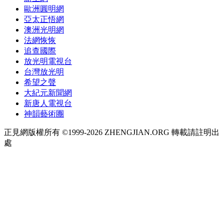
歐洲圓明網
亞太正悟網
澳洲光明網
法網恢恢
追查國際
放光明電視台
台灣放光明
希望之聲
大紀元新聞網
新唐人電視台
神韻藝術團
正見網版權所有 ©1999-2026 ZHENGJIAN.ORG 轉載請註明出
處