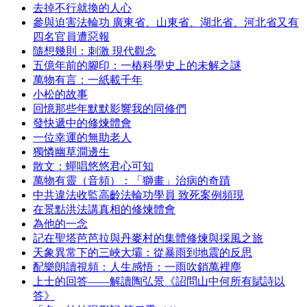
去掉不行就換的人心
參與迫害法輪功 廣東省、山東省、湖北省、河北省又有
四名官員遭惡報
隨想幾則：刺激 現代觀念
五億年前的腳印：一樁科學史上的未解之謎
萬物有言：一紙載千年
小松的故事
回憶那些年默默影響我的同修們
發快遞中的修煉體會
一位幸運的無助老人
獨憐幽草澗邊生
散文：蟬唱悠悠君心可知
萬物有靈（音頻）：「獅畫」治病的奇蹟
中共違法收監高齡法輪功學員 致死案例頻現
在景點洪法講真相的修煉體會
為他的一念
記在聖塔芭芭拉與丹麥村的集體修煉與採風之旅
天象異常下的三峽大壩：從暴雨到地震的反思
配樂朗讀視頻：人生感悟：一雨吹銷萬裡塵
上士的回答——解讀陶弘景《詔問山中何所有賦詩以
答》