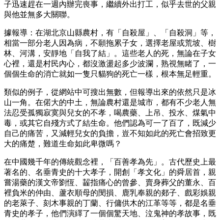
子迅速趕在一週內辦完喪事，繼續外出打工，似乎去世的父親
與他並無多大關聯。
據報導：在湖北京山縣農村，有「自殺屋」、「自殺洞」等，
相當一部分老人因為病，不願拖累子女，選擇老屋或荒坡、樹
林、河溝，安靜地「自我了結」。這些老人的死，無論在子女
心裡，還是村民內心，都沒激盪起多少波瀾，熟視無睹了，一
個個生命的消亡就如一隻只貓狗的死亡一樣，根本無足輕重。
類似的例子，從網站中可搜出無數，但報導出來的依然只是冰
山一角。在偌大的中土，無論農村還是城市，都有不少老人無
法忍受孤獨寂寞與兒女的不孝，喝農藥、上吊、投水、煤氣中
毒，或其它自殘方式了結生命。他們認為可一了百了，既減少
自己的痛苦，又減輕兒女的負擔，豈不知如此的死亡會招致更
大的痛楚，難道生命如此卑微嗎？
在中國幾千年的傳統觀念裡，「百善孝為先」。古代歷史上最
著名的、名垂青史的十大孝子，開創「孝文化」的舜居首，親
嘗湯藥的漢文帝劉恆、齧指痛心的曾參、賣身葬父的董永、百
裡負米的仲由、蘆衣順母的閔損、鹿乳奉親的郯子、戲彩娛親
的老萊子、刻木事親的丁蘭、行傭供木的江革等等，都是名垂
青史的孝子，他們演繹了一個個驚天地、泣鬼神的孝故事，既