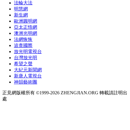
法輪大法
明慧網
新生網
歐洲圓明網
亞太正悟網
澳洲光明網
法網恢恢
追查國際
放光明電視台
台灣放光明
希望之聲
大紀元新聞網
新唐人電視台
神韻藝術團
正見網版權所有 ©1999-2026 ZHENGJIAN.ORG 轉載請註明出
處