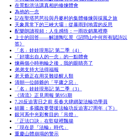
在景點洪法講真相的修煉體會
為他的一念
記在聖塔芭芭拉與丹麥村的集體修煉與採風之旅
天象異常下的三峽大壩：從暴雨到地震的反思
配樂朗讀視頻：人生感悟：一雨吹銷萬裡塵
上士的回答——解讀陶弘景《詔問山中何所有賦詩以
答》
「名」娃娃現形記 第二季（4）
「好壞出自人的一念」的一點體會
煉兩個小時抱輪之後，我的眼睛亮了
弟弟支持大法得福報
老天爺正在用災難提醒人類
清朝一位師爺的「平庸之惡」
「名」娃娃現形記 第二季（3）
《清流》正見周報 第951期
7.20反迫害日之前 長春大肆綁架法輪功學員
組圖：多國政要聲援法輪功反迫害27周年（下）
銀河系中光彩奪目的「吊燈」
「正法口訣」在監獄裡飄揚
「現在是『法輪』時代」
重慶山體崩塌的警示