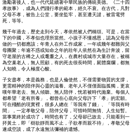
激勵著後人，也一代代延續著中華民族的傳統美德。《二十四
孝故事》，成為人們踐行孝的範本，經久不衰。在古代，凡對
父母不孝，被告上公堂，要坐監牢，甚至遭天譴，被雷電劈
死，等等。
幾千年過去，歷史走到今天，孝依然被人們稱頌。可是，在當
下的中國，不孝似也理所當然。小孩子不懂感恩，認為父母所
做的一切都應該；年青人在外工作成家，一年或幾年都難與父
母團聚；年逾不惑或知命之年的壯年人依然在為生計奔波，留
守老屋的古稀之人或耄耋之人，在農村或城市大量存在，被稱
為空巢老人，無人照顧，有的死去很長時間，屍體腐爛，都無
人知曉，令人極度心酸。
子女盡孝，本是義務，也是人倫使然，不僅需要物質的支撐，
更需精神的陪伴與心靈的滋養。老年人不僅僅面臨孤獨，更哀
嘆年華老去、無人傾聽、無人陪伴，恍若被時代拋棄。每個人
都希望「老有所養」，都曾在心底向父母許下「孝」的宏願。
可在殘酷的現實裡，很多人總在「等我有了錢」、「等我有時
間」，一定孝敬父母，陪伴父母，可惜時間無情、人生短暫。
當事業終於成功了，時間也有了，父母卻已故去，只能看到一
抔黃土，即「樹欲靜而風不止，子欲孝而親不待」，孝敬父母
遂成空談，成了永遠無法彌補的遺憾。