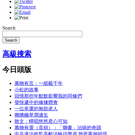
Search
Search
高級搜索
今日頭版
萬物有言：一紙載千年
小松的故事
回憶那些年默默影響我的同修們
發快遞中的修煉體會
一位幸運的無助老人
獨憐幽草澗邊生
散文：蟬唱悠悠君心可知
萬物有靈（音頻）：「獅畫」治病的奇蹟
中共違法收監高齡法輪功學員 致死案例頻現