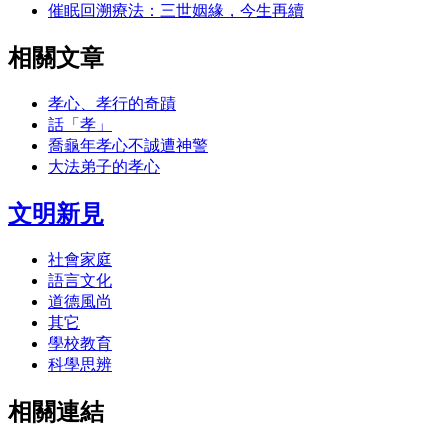
催眠回溯療法：三世姻緣，今生再續
相關文章
孝心、孝行的奇蹟
話「孝」
喬龜年孝心不誠遭神警
大法弟子的孝心
文明新見
社會家庭
語言文化
道德風尚
其它
學校教育
科學思辨
相關連結