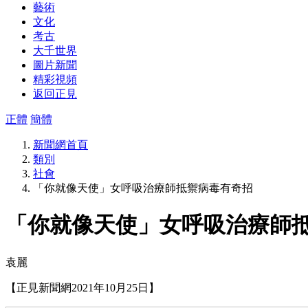
藝術
文化
考古
大千世界
圖片新聞
精彩視頻
返回正見
正體
簡體
新聞網首頁
類別
社會
「你就像天使」女呼吸治療師抵禦病毒有奇招
「你就像天使」女呼吸治療師
袁麗
【正見新聞網2021年10月25日】