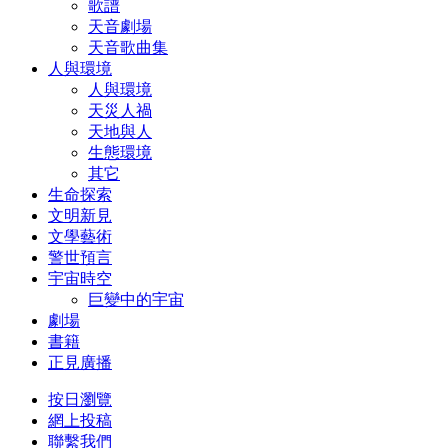
歌譜
天音劇場
天音歌曲集
人與環境
人與環境
天災人禍
天地與人
生態環境
其它
生命探索
文明新見
文學藝術
警世預言
宇宙時空
巨變中的宇宙
劇場
書籍
正見廣播
按日瀏覽
網上投稿
聯繫我們