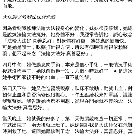
而飛。
大法師父救我妹妹於危難
因為看到我修煉法輪大法後身心的變化，妹妹很羨慕我，她總
是說煉法輪大法挺好。她身體不好，我經常告訴她，誠心敬念
「法輪大法好 真善忍好」對身體有好處，她答應的挺痛快。
可是她是護士，吃藥打針很方便，所以有病時還是很依賴醫
藥，想不起來念「法輪大法好 真善忍好」。
四月中旬，她做腸息肉手術，本來是個小手術，一般情況手術
後就沒啥事了。她以前做過一次，六個小時就好了。可是這次
她手術回家後不時的出血，一直不能吃飯。
第四天下午，她又住進醫院觀察，臥床不敢動，動就出血，對
如何止血和是否病變她很擔心。下午五點給我來打電話，說讓
我幫幫她。我告訴她啥都不用想，從現在開始就不停的念「法
輪大法好 真善忍好」。
當天晚上，她就覺的好多了，第二天做腸鏡檢查一切正常，中
午就出院了，兩天後就上班了。妹妹告訴我是大法師父在危難
時刻救了她，這回她體驗到了念「法輪大法好，真善忍好」真