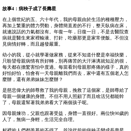
故事4：病秧子成了長壽星
在上個世紀的五、六十年代，我的母親由於生活的種種壓力，
再加上繁重的體力勞動，身體簡直差的不行，整天臥病在床，
就連說話的力氣都沒有。年復一年，日復一日，不是去醫院查
病就是醫生來家裡輸液、打針，吃藥那更是家常便飯。不但沒
見病情好轉，而且越發嚴重。
幼小的我，從小就學著做家務，從來不知道什麼是幸福快樂，
只盼望母親病情有所好轉，別再痛苦的大汗淋漓就知足的很，
每天都在擔驚害怕中度過。每當看到母親那疼痛的樣子，真的
好怕好怕，怕會有一天母親離我們而去，家中還有五個老人怎
麼辦，還有弟弟妹妹怎麼辦？
是慈悲偉大的師尊救了我的母親，挽救了這個家，是師尊給了
母親一個健康的身體。不但不用人照顧了而且啥活兒都能幹
了，母親還幫著我弟弟看大了兩個孩子呢。
因母親煉功，父親也跟著受益，身體一直很好。兩位快90歲的
人了，無病一身輕，生活完全自理。
村裡的人們都羨慕的不得了，並說從前的病秧子變成長壽星