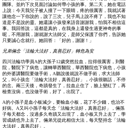
團隊。並約下次見面討論如何帶小孩的事。第二天，她在電話
上說：今天我兒子被人撞了一下眼睛，疼的很厲害，我就試著
讓他念一下你說的，說了三次，兒子馬上說不疼了，我也不知
道是不是說的靈。她還讓小孩發來語音謝謝我，怕我不相信這
事。我回答說，這都是真的，在我身上還發生過更神奇的事
呢，不用謝我，謝就謝大法師父，是師父保護了你們，告訴她
只要誠心念就行。她回答：「好的，謝謝！」
兄弟倆念「法輪大法好，真善忍好」轉危為安
四川法輪功學員A的大孫子12歲突然拉血，拉得很厲害，到醫
院，醫院下了病危，讓轉華西醫院，華西醫院也下病危，小孩
的外婆講醫院要做手術，A聽說後就說不做手術，求大法師
父，叫小孩念「法輪大法好，真善忍好」，小孩很聽話，不停
的念。兩三天後，奇蹟發生了，拉血止住了，臉上變紅了，再
檢查沒病，也沒做手術，好了，出院了。
A的小孫子是血小板減少，要輸血小板，花了不少錢，也治不
好病。A又叫小孫子每天念「法輪大法好，真善忍好」，倆孫
子每天都念，沒過多久奇蹟又出現了，血小板又升上去了，學
習成績也升上去了。倆弟兄從此相信大法，每天堅持念「法輪
大法好，真善忍好」。