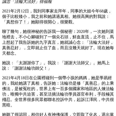
誠念「法輪大法好」得福報
2021年2月12日，我到同事家去拜年，同事的大姐今年68歲，
個子比較矮小，我之前和她講過真相。她很高興的對我說：
「真想你了！」她顯得很開心，很樂觀。
聊了幾句，她很神秘的告訴我一個秘密：2020年，一次她到菜
地裡去，不小心腳碰到了一個尖石頭，鮮血直流，止不住，馬
上想起了我告訴她的九字真言，她就誠心念：「法輪大法好，
真善忍好」，立即就止住了血，而且沒幾天就好了。現在她每
天都念。
她說：「太謝謝你了」。我說：「謝謝大法師父」。她馬上
說：「謝謝法輪功師父！」
2021年4月18日在公園裡碰到一個帶小孩的媽媽，她是學易經
的，我給她講了真相，告訴她：法輪功是修「真善忍」的上乘
佛法，是被冤枉的，世界上有一百多個國家和地區的人煉法輪
功，唯獨中共迫害，甚至活摘法輪功學員器官牟利，手段極其
殘忍。全世界很多民眾都聯名控訴中共，起訴江澤民，中共很
黑暗。
她聽了很認同，相信好人有神佛保護，立即取了化名，退出黨