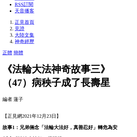
RSS訂閱
天音播客
正見首頁
見證
大陸文集
神奇經歷
正體
簡體
《法輪大法神奇故事三》
（47）病秧子成了長壽星
編者 蓮子
【正見網2021年12月23日】
故事1：兄弟倆念「法輪大法好，真善忍好」轉危為安