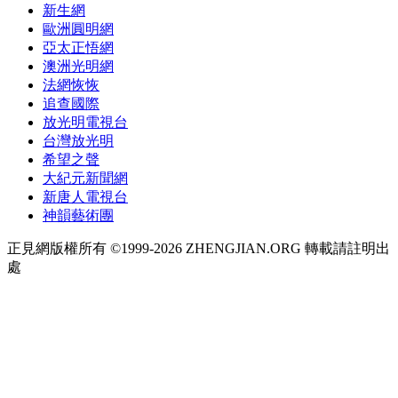
新生網
歐洲圓明網
亞太正悟網
澳洲光明網
法網恢恢
追查國際
放光明電視台
台灣放光明
希望之聲
大紀元新聞網
新唐人電視台
神韻藝術團
正見網版權所有 ©1999-2026 ZHENGJIAN.ORG 轉載請註明出
處