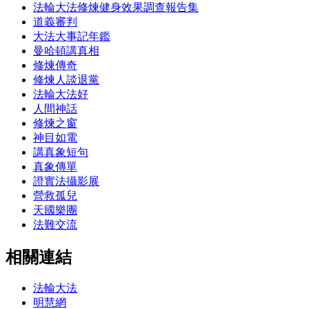
法輪大法修煉健身效果調查報告集
道義審判
大法大事記年鑑
曼哈頓講真相
修煉傳奇
修煉人談退黨
法輪大法好
人間神話
修煉之窗
神目如電
講真象短句
真象傳單
證實法攝影展
營救孤兒
天國樂團
法難交流
相關連結
法輪大法
明慧網