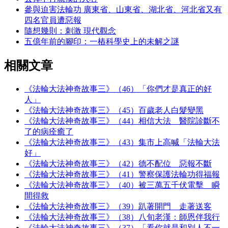
參與迫害法輪功 廣東省、山東省、湖北省、河北省又有
四名官員遭惡報
隨想幾則：刺激 現代觀念
五億年前的腳印：一樁科學史上的未解之謎
相關文章
《法輪大法神奇故事三》（46）「你們才是真正的好
人」
《法輪大法神奇故事三》（45）百歲老人白髮變黑
《法輪大法神奇故事三》（44）相信大法 醫院診斷不
了的病痊癒了
《法輪大法神奇故事三》（43）集市上高喊「法輪大法
好」
《法輪大法神奇故事三》（42）德不配位 惡報不斷
《法輪大法神奇故事三》（41）警察保護法輪功得福報
《法輪大法神奇故事三》（40）被三萬五千伏電擊 瞬
間得救
《法輪大法神奇故事三》（39）趴著開門 走著送客
《法輪大法神奇故事三》（38）八旬老漢：師恩伴我行
《法輪大法神奇故事三》（37）「看你就是和別人不一