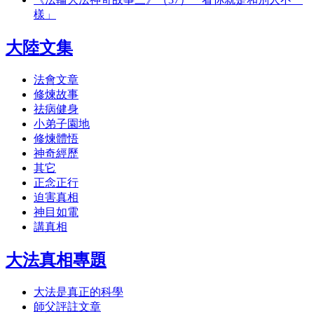
樣」
大陸文集
法會文章
修煉故事
祛病健身
小弟子園地
修煉體悟
神奇經歷
其它
正念正行
迫害真相
神目如電
講真相
大法真相專題
大法是真正的科學
師父評註文章