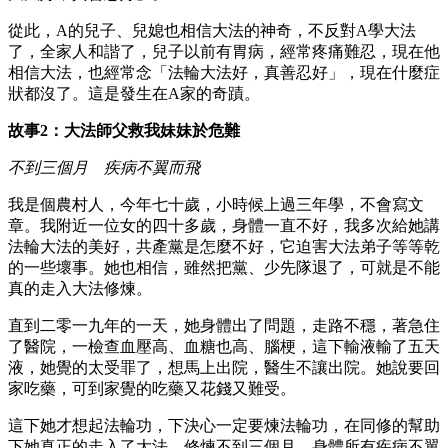
從此，A的兒子、兒媳也相信大法的神奇，不反對A學大法
了，全家人和諧了，兒子以前有胃病，經常疼痛難忍，現在他
相信大法，也經常念「法輪大法好，真善忍好」，現在什麼症
狀都沒了。這是發生在A家的奇蹟。
故事2：大法師父救我妹妹於危難
不到三個月 疾病不翼而飛
我是個農村人，今年七十歲，小時候上過三年學，不會寫文
章。我附近一位女的四十多歲，身體一直不好，我多次給她講
法輪大法的美好，共產黨是怎麼不好，它迫害大法弟子等等乾
的一些壞事。她也相信，雖然把黨、少先隊退了，可就是不能
真的走入大法修煉。
直到二零一九年的一天，她身體出了問題，走路不穩，著急住
了醫院，一檢查血壓高、血糖也高、腦梗，這下輸液輸了五天
液，她覺的太受罪了，想馬上出院，醫生不讓出院。她說要回
家吃藥，可到家覺的吃藥又花錢又難受。
這下她才想起法輪功，下決心一定要煉法輪功，在同修的幫助
下她真正的走入了大法。修煉不到三個月，身體所有疾病不翼