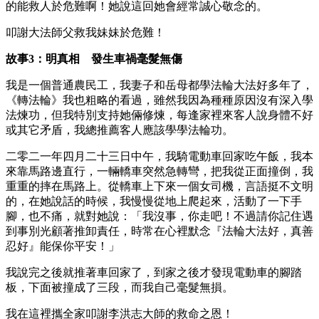
的能救人於危難啊！她說這回她會經常誠心敬念的。
叩謝大法師父救我妹妹於危難！
故事3：明真相 發生車禍毫髮無傷
我是一個普通農民工，我妻子和岳母都學法輪大法好多年了，
《轉法輪》我也粗略的看過，雖然我因為種種原因沒有深入學
法煉功，但我特別支持她倆修煉，每逢家裡來客人說身體不好
或其它矛盾，我總推薦客人應該學學法輪功。
二零二一年四月二十三日中午，我騎電動車回家吃午飯，我本
來靠馬路邊直行，一輛轎車突然急轉彎，把我從正面撞倒，我
重重的摔在馬路上。從轎車上下來一個女司機，言語挺不文明
的，在她說話的時候，我慢慢從地上爬起來，活動了一下手
腳，也不痛，就對她說：「我沒事，你走吧！不過請你記住遇
到事別光顧著推卸責任，時常在心裡默念『法輪大法好，真善
忍好』能保你平安！」
我說完之後就推著車回家了，到家之後才發現電動車的腳踏
板，下面被撞成了三段，而我自己毫髮無損。
我在這裡攜全家叩謝李洪志大師的救命之恩！