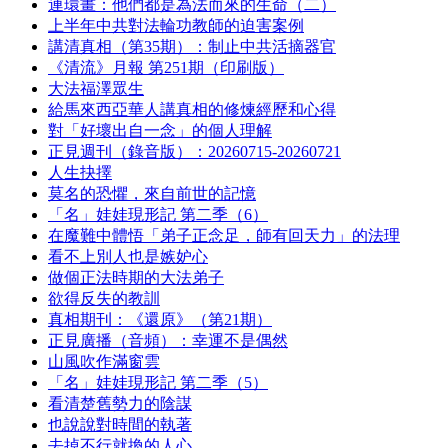
連環畫：他們都是為法而來的生命（二）
上半年中共對法輪功教師的迫害案例
講清真相（第35期）：制止中共活摘器官
《清流》月報 第251期（印刷版）
大法福澤眾生
給馬來西亞華人講真相的修煉經歷和心得
對「好壞出自一念」的個人理解
正見週刊（錄音版）：20260715-20260721
人生抉擇
莫名的恐懼，來自前世的記憶
「名」娃娃現形記 第二季（6）
在魔難中體悟「弟子正念足，師有回天力」的法理
看不上別人也是嫉妒心
做個正法時期的大法弟子
欲得反失的教訓
真相期刊：《還原》（第21期）
正見廣播（音頻）：幸運不是偶然
山風吹作滿窗雲
「名」娃娃現形記 第二季（5）
看清楚舊勢力的陰謀
也說說對時間的執著
去掉不行就換的人心