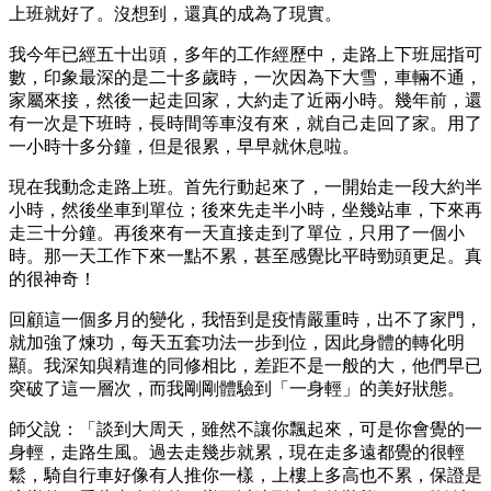
上班就好了。沒想到，還真的成為了現實。
我今年已經五十出頭，多年的工作經歷中，走路上下班屈指可
數，印象最深的是二十多歲時，一次因為下大雪，車輛不通，
家屬來接，然後一起走回家，大約走了近兩小時。幾年前，還
有一次是下班時，長時間等車沒有來，就自己走回了家。用了
一小時十多分鐘，但是很累，早早就休息啦。
現在我動念走路上班。首先行動起來了，一開始走一段大約半
小時，然後坐車到單位；後來先走半小時，坐幾站車，下來再
走三十分鐘。再後來有一天直接走到了單位，只用了一個小
時。那一天工作下來一點不累，甚至感覺比平時勁頭更足。真
的很神奇！
回顧這一個多月的變化，我悟到是疫情嚴重時，出不了家門，
就加強了煉功，每天五套功法一步到位，因此身體的轉化明
顯。我深知與精進的同修相比，差距不是一般的大，他們早已
突破了這一層次，而我剛剛體驗到「一身輕」的美好狀態。
師父說：「談到大周天，雖然不讓你飄起來，可是你會覺的一
身輕，走路生風。過去走幾步就累，現在走多遠都覺的很輕
鬆，騎自行車好像有人推你一樣，上樓上多高也不累，保證是