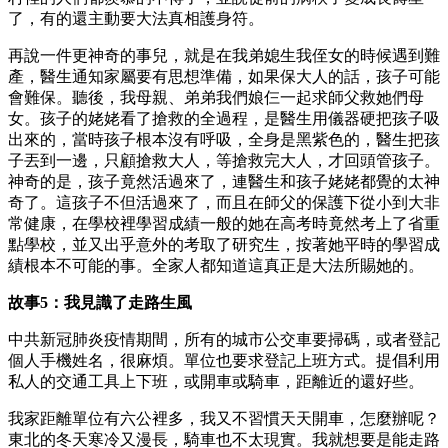
了，有的還主動要大法真相護身符。
再說一件更神奇的事兒，就是在我弟媳生我侄女的時候遇到難
產，醫生通知家屬要有思想準備，如果保大人的話，孩子可能
會難保。聽後，我母親、弟弟我們娘仨一起求師父救她們母
女。孩子的姥姥看了搶救的全過程，是醫生用儀器硬把孩子吸
出來的，當時孩子根本沒有呼吸，全身是黑紫色的，醫生把孩
子丟到一邊，只顧搶救大人，等搶救完大人，才回頭管孩子。
神奇的是，孩子竟然活過來了，連醫生和孩子姥姥都覺的太神
奇了。這孩子不但活過來了，而且在師父的保護下從小到大非
常健康，在學校裡學習成績一般的她在高考時竟然考上了省重
點學校，並又出乎意外的考取了研究生，按著她平時的學習成
績根本不可能的事。全家人都知道這真正是大法所賜她的。
故事5：我見識了走路生風
中共新冠肺炎疫情期間，所有的城市公交車要掃碼，或者登記
個人手機姓名，很麻煩。單位也要求登記上班方式。提倡利用
私人的交通工具上下班，或開車或騎車，距離近的還好些。
我家距離單位有六公裡多，我又不習慣天天開車，怎麼辦呢？
東北的冬天寒冷又漫長，騎車也不太現實。我就想要是能走路