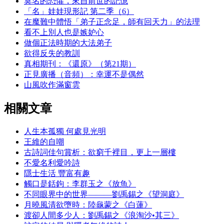
莫名的恐懼，來自前世的記憶
「名」娃娃現形記 第二季（6）
在魔難中體悟「弟子正念足，師有回天力」的法理
看不上別人也是嫉妒心
做個正法時期的大法弟子
欲得反失的教訓
真相期刊：《還原》（第21期）
正見廣播（音頻）：幸運不是偶然
山風吹作滿窗雲
相關文章
人生本孤獨 何處見光明
王維的自嘲
古詩詞佳句賞析：欲窮千裡目，更上一層樓
不愛名利愛吟詩
隱士生活 豐富有趣
觸口是銛鉤：李群玉之《放魚》
不同眼界中的世界———劉禹錫之《望洞庭》
月曉風清欲墮時：陸龜蒙之《白蓮》
渡卻人間多少人：劉禹錫之《浪淘沙•其三》