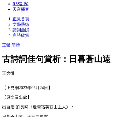
RSS訂閱
天音播客
正見首頁
文學藝術
詩詞曲賦
唐詩欣賞
正體
簡體
古詩詞佳句賞析：日暮蒼山遠
王舍微
【正見網2023年05月24日】
【原文及出處】
出自唐·劉長卿《逢雪宿芙蓉山主人》：
日暮蒼山遠，天寒白屋貧。