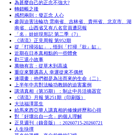
為甚麼自己的正念不強大?
轉錯帳之後
感想兩則：發正念 人心
參與迫害法輪功 雲南省、吉林省、貴州省、北京市、湖
南省、山西省又有八名官員遭惡報
「名」娃娃現形記 第二季（7）
《清流》正見周報 第952期
從「打掃浴缸」，悟到「打掃『欲』缸」
近期在日本真相點的一些體會
勸三退小故事
萬物有言：從草木到高遠
重症來襲遇高人 幸運從來不偶然
連環畫：他們都是為法而來的生命（二）
上半年中共對法輪功教師的迫害案例
講清真相（第35期）：制止中共活摘器官
《清流》月報 第251期（印刷版）
大法福澤眾生
給馬來西亞華人講真相的修煉經歷和心得
對「好壞出自一念」的個人理解
正見週刊（錄音版）：20260715-20260721
人生抉擇