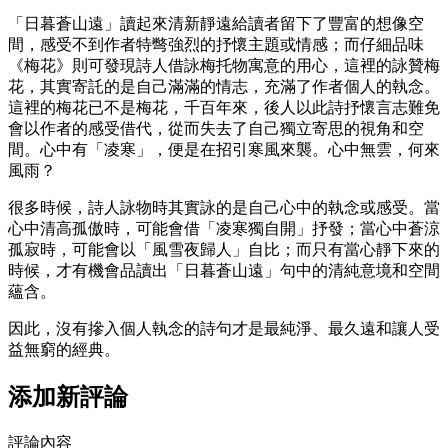
「日暮蒼山遠」讀起來清新靜遠給讀者留下了豐富的想像空
間，感受不到作者特彆強烈的抒懷主題或情感；而仔細品味
《梅花》則可發現詩人借詠梅托物寓意的用心，這裡的詠贊梅
花，其實寄託的是自己滿滿的情志，充滿了作者個人的執念。
這裡的梅花已不是梅花，千百年來，後人以此詩抒懷言志難免
會以作者的感受借代，從而失去了自己獨立寄思的視角和空
間。心中有「凌寒」，便是在招引寒風來襲。心中無雲，何來
風雨？
很多時候，詩人詠物時其實詠的是自己心中的執念或感受。當
心中清高孤傲時，可能會借「凌寒獨自開」抒發；當心中蒼涼
孤寂時，可能會以「風雪夜歸人」自比；而只有當心靜下來的
時候，才有機會品讀出「日暮蒼山遠」句中的清純意境和空間
蘊含。
因此，沒有摻入個人執念的詩句才是最純淨、最久遠和讓人受
益無窮的經典。
添加新評論
評論內容