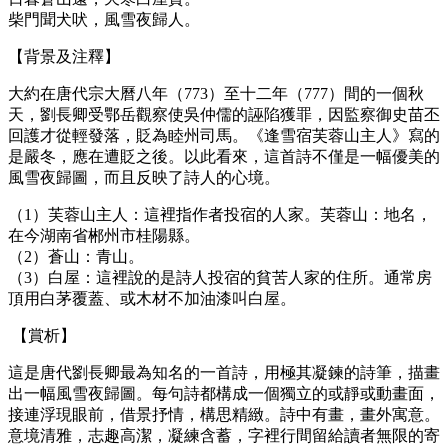
柴門聞犬吠，風雪夜歸人。
【背景及注釋】
大約在唐代宗大曆八年（773）至十二年（777）間的一個秋
天，劉長卿受鄂岳觀察使吳仲儒的誣陷獲罪，因監察御史苗丕
回護才從輕發落，貶為睦州司馬。《逢雪宿芙蓉山主人》寫的
是嚴冬，應在遭貶之後。以此看來，這首詩不僅是一幅優美的
風雪夜歸圖，而且反映了詩人的心境。
（1）芙蓉山主人：這裡指作者投宿的人家。芙蓉山：地名，
在今湖南省郴州市桂陽縣。
（2）蒼山：青山。
（3）白屋：這裡說的是詩人投宿的貧苦人家的住所。通常房
頂用白茅覆蓋、或木材不加油漆叫白屋。
【賞析】
這是唐代劉長卿最為知名的一首詩，用極其凝鍊的詩筆，描畫
出一幅風雪夜歸圖。每句詩都構成一個獨立的或靜或動畫面，
接連浮現眼前，借景抒情，構思精緻。詩中有畫，畫外寓意。
意境清雅，志趣高潔，凝練含蓄，字裡行間留給讀者無限的寄