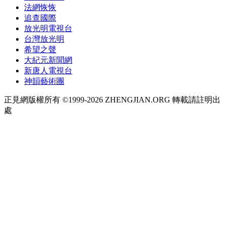
法網恢恢
追查國際
放光明電視台
台灣放光明
希望之聲
大紀元新聞網
新唐人電視台
神韻藝術團
正見網版權所有 ©1999-2026 ZHENGJIAN.ORG 轉載請註明出
處