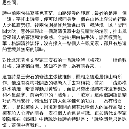
思空間。
詩中前兩句描寫暮色蒼茫、山路漫漫的靜寂，最妙的是用一個
「遠」字托出詩境，便可以感同身受一個在山路上奔波的行路
人之孤寂勞頓。後兩句則是倏然遞進出另一種詩境，以「柴門
聞犬吠」意外展現出一個萬籟俱寂中忽見喧鬧的場景，推出風
雪夜歸人的蒼涼和滄桑感。全詩純用白描手法，語言樸實無
華，格調清雅淡靜，沒有摻入一點個人主觀元素，卻具有悠遠
的意境與無窮的韻味。
對比北宋著名文學家王安石的一首詠物詩《梅花》：「牆角數
枝梅，凌寒獨自開。遙知不是雪，為有暗香來。」
這首詩是王安石的變法主張被推翻，罷相之後退居鐘山時所
作。他沒有從梅花開放的姿態入手去寫梅花，譬如：「疏影橫
斜水清淺，暗香浮動月黃昏」，而是只突出強調梅花凌寒獨放
和不畏嚴寒。前兩句中的「牆角」、「凌寒」這兩個詞語是精
巧的布局安排，體現出了詩人錘字鍊句的功力。「為有暗香
來」，是以梅喻人，用凌寒獨開的梅花比喻個人的品行高潔；
梅花沁人心脾的暗香，表征個人的遠見卓識。正如清代文學家
劉熙載在《藝概》中所說詠物詩的特點是：「詠物隱然只是詠
懷，蓋個中有我也。」