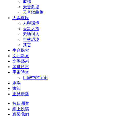
歌譜
天音劇場
天音歌曲集
人與環境
人與環境
天災人禍
天地與人
生態環境
其它
生命探索
文明新見
文學藝術
警世預言
宇宙時空
巨變中的宇宙
劇場
書籍
正見廣播
按日瀏覽
網上投稿
聯繫我們