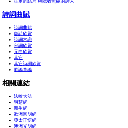
註定的結局 與隱者無緣的詩人
詩詞曲賦
詩詞曲賦
唐詩欣賞
詩詞常識
宋詞欣賞
元曲欣賞
其它
其它詩詞欣賞
歌謠童謠
相關連結
法輪大法
明慧網
新生網
歐洲圓明網
亞太正悟網
澳洲光明網