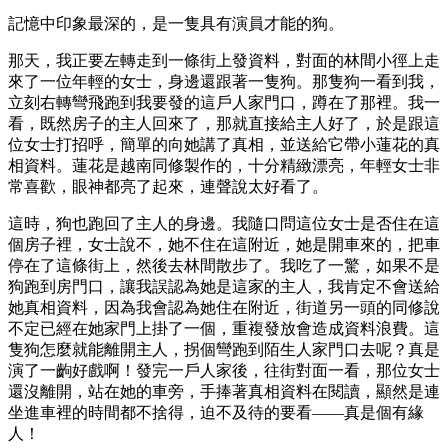
記憶中印象最深的，是一隻具有演員才能的狗。
那天，我正要左轉走到一條街上發資料，對面的林間小徑上走
來了一位年輕的女士，身邊還跟著一隻狗。那隻狗一看到我，
立刻右轉彎飛跑到我要發的這戶人家門口，蹲在了那裡。我一
看，既然房子的主人回來了，那就直接給主人好了，於是跟這
位女士打招呼，簡單的向她講了真相，並送給它帶小蓮花的真
相資料。蓮花是越南同修製作的，十分精緻漂亮，年輕女士非
常喜歡，眼神都亮了起來，連聲說太好看了。
這時，狗也跑回了主人的身邊。我隨口問這位女士是否住在這
個房子裡，女士說不，她不住在這附近，她是開車來的，把車
停在了這條街上，然後去林間散步了。我吃了一驚，如果不是
狗跑到房門口，讓我誤認為她是這家的主人，我肯定不會送給
她真相資料，因為我會認為她住在附近，街道另一頭的同修說
不定已經在她家門上掛了一個，重複發放會造成資料浪費。這
隻狗怎麼就能離開主人，拐個彎跑到陌生人家門口去呢？真是
演了一齣好戲啊！發完一戶人家後，往街對面一看，那位女士
還沒離開，站在她的車旁，手捧著真相資料在閱讀，顯然是連
坐進車裡的時間都不捨得，迫不及待的要看——真是個有緣
人！