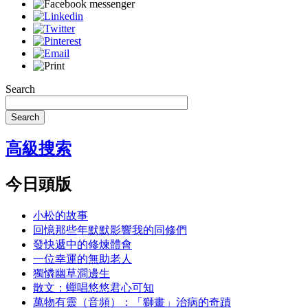
Search
Search
高級搜索
今日頭版
小松的故事
回憶那些年默默影響我的同修們
發快遞中的修煉體會
一位幸運的無助老人
獨憐幽草澗邊生
散文：蟬唱悠悠君心可知
萬物有靈（音頻）：「獅畫」治病的奇蹟