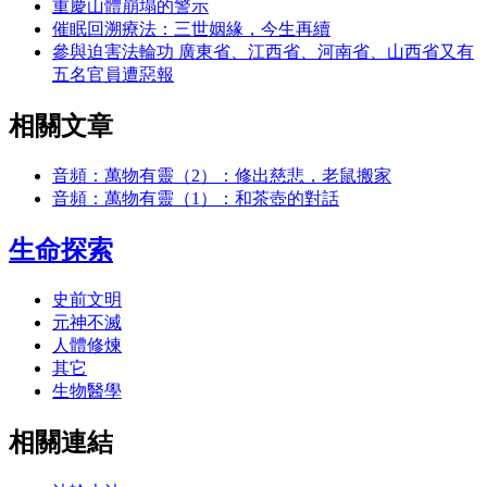
重慶山體崩塌的警示
催眠回溯療法：三世姻緣，今生再續
參與迫害法輪功 廣東省、江西省、河南省、山西省又有
五名官員遭惡報
相關文章
音頻：萬物有靈（2）：修出慈悲，老鼠搬家
音頻：萬物有靈（1）：和茶壺的對話
生命探索
史前文明
元神不滅
人體修煉
其它
生物醫學
相關連結