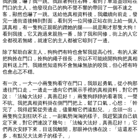
我的腿，嚇了我一跳。我跟著狗往右轉，看到了車道盡頭站在
門口的主人，他發現自己的狗不聲不響的帶回了一個不速之
客，顯然也嚇了一跳。送給他真相資料後，我繼續向前走，發
完一邊街道後轉到對面，看到另一位同修正站在街上給一個人
講真相，有一隻狗正親昵的蹭她的腿——就是剛才那隻大狗！
看到我後，它又跑過來親熱一番，除了我和同修，街上的人它
全都視若無睹，就連它的主人都被它晾到了一邊。
除了幫助自家主人，狗狗們有時也會幫我提高心性。有的人家
把狗拴在門口，拴狗的繩子很長，所以不可能繞開狗狗把真相
資料送上門。我雖然知道狗不會無緣無故的咬我，但心裡有時
也會忐忑不穩。
有一次，一大一小兩隻狗看守在門口，我鼓起勇氣，從小狗那
邊往門口走，一邊走一邊向它們展示手裡的真相資料，對它們
說：「法輪大法好，真善忍好！」兩隻狗靜靜的看著我，一聲
不吭。我把真相資料掛在側門門把上，鬆了口氣，心想：「幹
完了，我得趕緊從旁邊走，儘量離它們遠點兒。」念頭一出，
兩隻狗立刻狂吠不止，一副氣勢洶洶的樣子。我趕緊讓自己鎮
定下來，對它們連說了幾句：「法輪大法好，真善忍好！」它
們再次安靜下來，目送我離開，那眼神仿佛在說：「這還差不
多，有點兒大法弟子的樣子。」