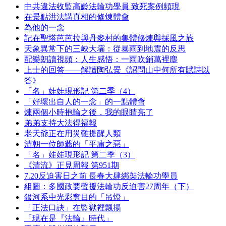
中共違法收監高齡法輪功學員 致死案例頻現
在景點洪法講真相的修煉體會
為他的一念
記在聖塔芭芭拉與丹麥村的集體修煉與採風之旅
天象異常下的三峽大壩：從暴雨到地震的反思
配樂朗讀視頻：人生感悟：一雨吹銷萬裡塵
上士的回答——解讀陶弘景《詔問山中何所有賦詩以
答》
「名」娃娃現形記 第二季（4）
「好壞出自人的一念」的一點體會
煉兩個小時抱輪之後，我的眼睛亮了
弟弟支持大法得福報
老天爺正在用災難提醒人類
清朝一位師爺的「平庸之惡」
「名」娃娃現形記 第二季（3）
《清流》正見周報 第951期
7.20反迫害日之前 長春大肆綁架法輪功學員
組圖：多國政要聲援法輪功反迫害27周年（下）
銀河系中光彩奪目的「吊燈」
「正法口訣」在監獄裡飄揚
「現在是『法輪』時代」