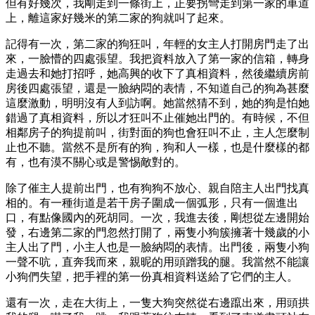
但有好幾次，我剛走到一條街上，正要拐彎走到第一家的車道
上，離這家好幾米的第二家的狗就叫了起來。
記得有一次，第二家的狗狂叫，年輕的女主人打開房門走了出
來，一臉懵的四處張望。我把資料放入了第一家的信箱，轉身
走過去和她打招呼，她高興的收下了真相資料，然後繼續房前
房後四處張望，還是一臉納悶的表情，不知道自己的狗為甚麼
這麼激動，明明沒有人到訪啊。她當然猜不到，她的狗是怕她
錯過了真相資料，所以才狂叫不止催她出門的。有時候，不但
相鄰房子的狗提前叫，街對面的狗也會狂叫不止，主人怎麼制
止也不聽。當然不是所有的狗，狗和人一樣，也是什麼樣的都
有，也有漠不關心或是警惕敵對的。
除了催主人提前出門，也有狗狗不放心、親自陪主人出門找真
相的。有一種街道是若干房子圍成一個弧形，只有一個進出
口，有點像國內的死胡同。一次，我進去後，剛想從左邊開始
發，右邊第二家的門忽然打開了，兩隻小狗簇擁著十幾歲的小
主人出了門，小主人也是一臉納悶的表情。出門後，兩隻小狗
一聲不吭，直奔我而來，親昵的用頭蹭我的腿。我當然不能讓
小狗們失望，把手裡的第一份真相資料送給了它們的主人。
還有一次，走在大街上，一隻大狗突然從右邊躥出來，用頭拱