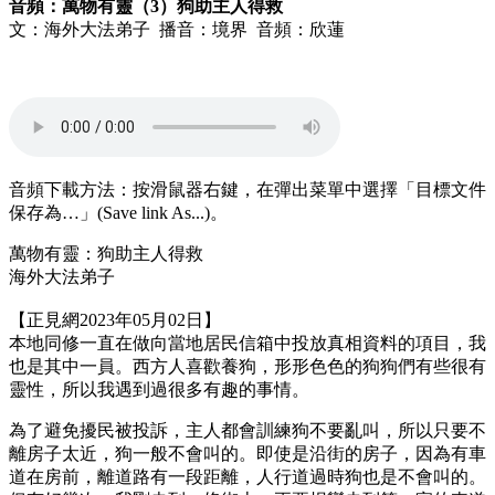
音頻：萬物有靈（3）狗助主人得救
文：海外大法弟子 播音：境界 音頻：欣蓮
音頻下載方法：按滑鼠器右鍵，在彈出菜單中選擇「目標文件
保存為…」(Save link As...)。
萬物有靈：狗助主人得救
海外大法弟子
【正見網2023年05月02日】
本地同修一直在做向當地居民信箱中投放真相資料的項目，我
也是其中一員。西方人喜歡養狗，形形色色的狗狗們有些很有
靈性，所以我遇到過很多有趣的事情。
為了避免擾民被投訴，主人都會訓練狗不要亂叫，所以只要不
離房子太近，狗一般不會叫的。即使是沿街的房子，因為有車
道在房前，離道路有一段距離，人行道過時狗也是不會叫的。