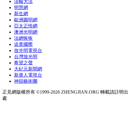
法輪大法
明慧網
新生網
歐洲圓明網
亞太正悟網
澳洲光明網
法網恢恢
追查國際
放光明電視台
台灣放光明
希望之聲
大紀元新聞網
新唐人電視台
神韻藝術團
正見網版權所有 ©1999-2026 ZHENGJIAN.ORG 轉載請註明出
處