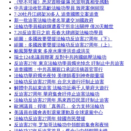
《堅不可摧》悉尼首映爆滿 民眾明真相受感動
中共違法收監高齡法輪功學員 致死案例頻現
7·20牡丹江綁架30多人 追查國際立案追查
新一批迫害法輪功者名單遞交38國政府
法輪功學員楊錦輝遭看守所非法關押 僅20天離世
7.20反迫害日之前 長春大肆綁架法輪功學員
組圖：多國政要聲援法輪功反迫害27周年（下）
組圖：多國政要聲援法輪功反迫害27周年（上）
颱風襲擊廣東 多座水庫泄洪造成洪災
瑞士124名議員聯署 反對中共跨國鎮壓法輪功
反迫害27年 東京法輪功學員燭光悼念 吁制止中共迫害
追查國際：中共高層親口承認活摘器官罪行
法輪功華府燭光夜悼 美律師看到神奇能量場
法輪功反迫害27周年 台北大遊行吁制止迫害
解體中共結束迫害 法輪功近兩千人華府大遊行
反迫害27周年 華府集會吁停止迫害法輪功
法輪功反迫害27周年 馬來西亞民眾吁制止迫害
歐洲議員：捍衛「真善忍」 全力支持法輪功
美議員在國會表彰退黨運動及全球退黨中心
法輪功反迫害27周年 韓國市民聲援
反迫害27年 芝加哥法輪功中領館前集會和夜悼
法輪功27年反迫害首見：舊金山中領館開大燈