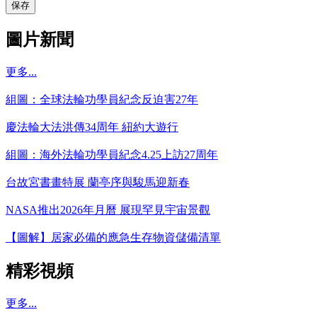
保存
圖片新聞
更多...
組圖：全球法輪功學員紀念反迫害27年
慶法輪大法洪傳34周年 紐約大遊行
組圖：海外法輪功學員紀念4.25上訪27周年
台故宮書畫特展 蘭亭序與駿馬迎新春
NASA推出2026年月曆 展現罕見宇宙景觀
【圖解】居家必備的應急生存物資儲備清單
精彩視頻
更多...