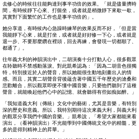
去修心的時候往往能夠達到事半功倍的效果。「就是儘量擠時
間，有時候靜下心來、打個坐，或者就是稍微靜下來歇一歇，
其實對下面繁忙的工作也是事半功倍的」。
她分享道，有時候內心急躁時練琴的效果反而不好，「但是當
我能靜下心來，就是打坐，或者就是好好修一下心，或者就是
退一步、不要那麼鑽在裡頭，回去再練，會發現一切都順了、
都通了」。
往年義大利的神韻演出中，二胡演奏十分打動人心，很多觀眾
在聆聽時不禁感動落淚。對此凱希認為：「因為二胡音色很獨
特，特別接近於人的聲音，所以她能很生動地刻畫出人的情
感。而且，其實二胡聲音背後蘊含著中國五千年歷史的滄桑和
悲歡離合，所以觀眾即便不懂中國音樂，只要他們聽到了這種
聲音，就能喚起他們心中的記憶、就會聽得有些如痴如醉。」
「我知道義大利（傳統）文化中的藝術，尤其是音樂，有特別
深的歷史和意義。所以，我特別期待這次來義大利，與義大利
的觀眾分享我們中國的音樂。」凱希說，「希望大家都能來看
演出，（看神韻演出）不光能學到中國傳統文化中的精髓，更
多的是得到精神上的昇華。」