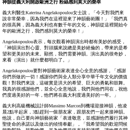
神韻從義大利開啟歐洲之行 粉絲感到莫大的榮幸
義大利醫生Katerina Angelakopoulou女士說，「今天對我們來
說非常榮幸，因為我們在這裡迎來了神韻藝術團！」「我們真
的很高興，因為義大利也有數千年的文化，神韻從這裡開始今
年的歐洲之行，我們感到莫大的榮幸！」
Angelakopoulou表示，每次觀看神韻演出時都有美妙的感受，
「神韻演出對心靈、對頭腦來說總是美妙絕倫的，帶來的是希
望和更美好的未來。顯然，我們需要神韻。演出真的很奇妙，
來看（演出）就什麼都明白了。」
Angelakopoulou要對神韻藝術家表達全心全意的感謝，「感謝
你們所做的一切！感謝你們與全人類分享中華千年文化的價值
觀！對我們來說，這確實是洪大的希望、巨大的勇氣和鼓舞。
我真的很感謝他們，並全心全意地說，我們與他們同在，祝他
們度過美好的一年，他們將在義大利度過美好的一年。」
義大利高級機械設計師Massimo Marcon到機場迎接神韻，他凌
晨2點半起床，3點趕到一個朋友家，跟朋友們一起來接神韻。
他說，自己要向神韻藝術家「表達敬意，並感謝他們履行其神
聖使命的承諾以及做出的傾情奉獻」，「我希望我的歡迎問候