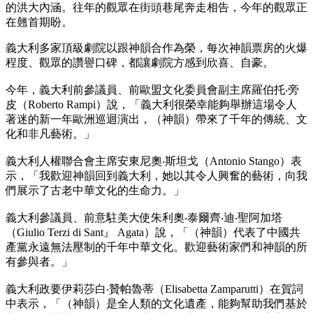
的洪大內涵。往年的觀眾在街頭巷尾奔走相告，今年的觀眾正
在翹首期盼。
義大利多家頂級劇院以跟神韻合作為榮，每次神韻票房的火爆
程度、觀眾的讚譽口碑，都讓劇院方感到欣喜、自豪。
今年，義大利前參議員、前歐盟文化委員會副主席羅伯托‧旁
皮（Roberto Rampi）說，「義大利很榮幸能夠舉辦這場令人
著迷的新一年歐洲巡迴演出，（神韻）帶來了千年的傳統、文
化和非凡藝術。」
義大利人權聯合會主席安東尼奧‧斯坦戈（Antonio Stango）表
示，「我歡迎神韻回到義大利，她以其令人興奮的藝術，向我
們展示了古老中華文化的生命力。」
義大利參議員、前意駐美大使朱利奧‧泰爾齊‧迪‧聖阿加塔
（Giulio Terzi di Sant』 Agata）說，「（神韻）代表了中國共
產黨永遠無法壓制的千年中華文化。歡迎藝術家們和神韻的所
有參與者。」
義大利政要伊莉莎白‧贊帕魯蒂（Elisabetta Zamparutti）在賀詞
中表示，「（神韻）是全人類的文化遺產，能夠幫助我們基於