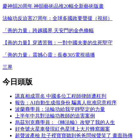
慶神韻20周年 神韻藝術品推20幅全新藝術版畫
法輪功反迫害27周年：全球多國政要聲援（視頻）
「善的力量」跨越國界 天安門的金色條幅
【善的力量】穿透苦難：一對中國夫妻的生死堅守
「善的力量」震撼心靈：長春305電視插播
三界
今日頭版
講真相成罪名 中國多位工程師律師遭枉判
報告：AI自動生成假身份 騙真人批准惡意程序
波蘭裔學員：法輪功給我平靜堅定的力量
上半年中共對法輪功教師的迫害案例
烏茲別克裔學員：《轉法輪》改變了我的人生
好奇號火星車發現紅色星球上大片蜂窩圖案
超聲波產檢 肚子裡寶寶聽到爸爸問候聲笑了 畫面熱傳