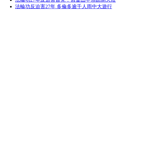
法輪功反迫害27年 多倫多逾千人雨中大遊行