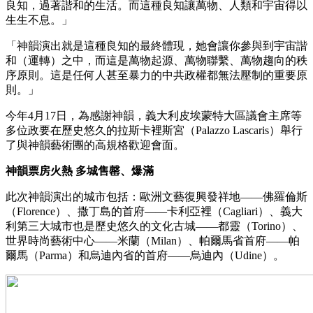
良知，過著諧和的生活。而這種良知讓萬物、人類和宇宙得以
生生不息。」
「神韻演出就是這種良知的最終體現，她會讓你參與到宇宙諧
和（運轉）之中，而這是萬物起源、萬物聯繫、萬物趨向的秩
序原則。這是任何人甚至暴力的中共政權都無法壓制的重要原
則。」
今年4月17日，為感謝神韻，義大利皮埃蒙特大區議會主席等
多位政要在歷史悠久的拉斯卡裡斯宮（Palazzo Lascaris）舉行
了與神韻藝術團的高規格歡迎會面。
神韻票房火熱 多城售罄、爆滿
此次神韻演出的城市包括：歐洲文藝復興發祥地——佛羅倫斯
（Florence）、撒丁島的首府——卡利亞裡（Cagliari）、義大
利第三大城市也是歷史悠久的文化古城——都靈（Torino）、
世界時尚藝術中心——米蘭（Milan）、帕爾馬省首府——帕
爾馬（Parma）和烏迪內省的首府——烏迪內（Udine）。