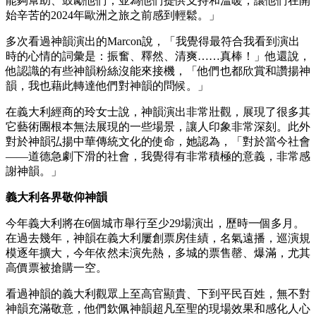
能夠幫助、鼓勵他們，並為他們提供支持和溫暖，讓他們在開
始辛苦的2024年歐洲之旅之前感到輕鬆。」
多次看過神韻演出的Marcon說，「我覺得最符合我看到演出
時的心情的詞彙是：振奮、釋然、清爽……真棒！」他還說，
他認識的有些神韻粉絲沒能來接機，「他們也都欣賞和讚揚神
韻，我也藉此轉達他們對神韻的問候。」
在義大利經商的玲女士說，神韻演出非常壯觀，展現了很多其
它藝術團根本無法展現的一些場景，讓人印象非常深刻。此外
對於神韻弘揚中華傳統文化的使命，她認為，「對於當今社會
——道德急劇下滑的社會，我覺得有非常積極的意義，非常感
謝神韻。」
義大利各界敬仰神韻
今年義大利將在6個城市舉行至少29場演出，歷時一個多月。
在過去幾年，神韻在義大利屢創票房佳績，名氣遠播，巡演規
模逐年擴大，今年依然未演先熱，多城的票售罄、爆滿，尤其
高價票被搶購一空。
看過神韻的義大利觀眾上至高官顯貴、下到平民百姓，無不對
神韻充滿敬意，他們欽佩神韻超凡至聖的現場效果和感化人心