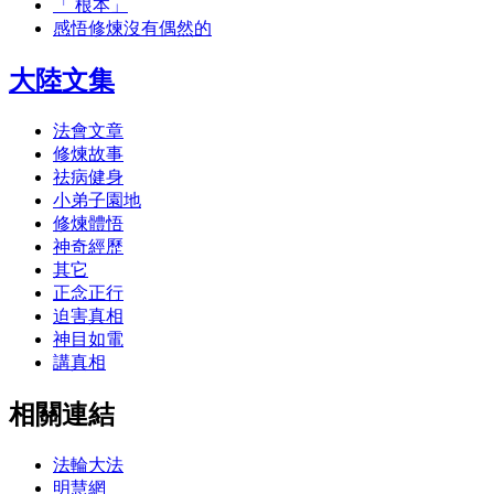
「 根本」
感悟修煉沒有偶然的
大陸文集
法會文章
修煉故事
祛病健身
小弟子園地
修煉體悟
神奇經歷
其它
正念正行
迫害真相
神目如電
講真相
相關連結
法輪大法
明慧網