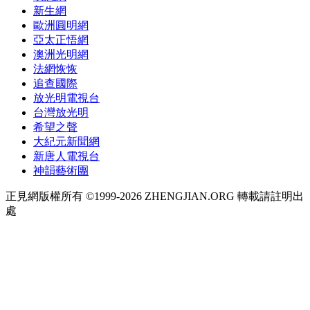
新生網
歐洲圓明網
亞太正悟網
澳洲光明網
法網恢恢
追查國際
放光明電視台
台灣放光明
希望之聲
大紀元新聞網
新唐人電視台
神韻藝術團
正見網版權所有 ©1999-2026 ZHENGJIAN.ORG 轉載請註明出
處