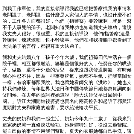
到我工作單位，我的直接領導跟我說已經把警察找我的事情和
老闆說了。老闆說：信什麼是人家個人的事情，也沒什麼不好
的，工作各方面都很好，他們（指警察）要幹嘛啊，就是一幫
不干人事兒的孫子。老闆知道我煉功也知道我丈夫煉功，還說
我丈夫人很好，很穩重。我的直接領導說：他們(指警察)這是
幹嘛啊，煉就煉唄，也不幹壞事。他們在和我接觸中都看到了
大法弟子的言行，都很尊重大法弟子。
我和丈夫結婚八年，孩子今年六歲，我們祖孫四代生活在一個
院子裡。相互都很融洽。婆婆是個很好的人，任勞任怨的哄孩
子，做飯，還得干外邊的活兒，從來沒跟我發過脾氣。有時候
我心性忍不住，因為一些事發脾氣，她都不生氣，把我當閨女
一樣，有啥事都跟我說。我也讓她看師父的《洪吟》，她也支
持我們修煉。每年世界大法日和中國傳統節日她都寫賀詞向師
父問候。在去年的賀詞裡她還說「願大法師父早日回到中
國。」訴江大潮開始後婆婆也實名向兩高控告和起訴了邪黨江
魔頭對丈夫和家庭的迫害，要求給法輪功平反。
丈夫的奶奶和我們一起生活。奶奶今年九十二歲了，從我來到
這家奶奶就一直修煉法輪功。她身體特別好，從沒去過醫院。
能自己做的事情不用我們幫助。夏天的衣服她都自己手洗，讓