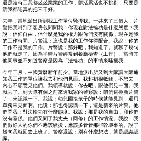
還是臨時工我都兢兢業業的工作，髒活累活也不挑剔，只要是
活我都認真的把它干好。
去年，當地派出所到我工作單位騷擾我。一共來了三個人，片
警把我叫到了客房包間問我：你現在對法輪功是什麼態度？我
說：信仰自由，信什麼是我的權力跟你們沒有關係，現在是我
的工作時間。片警說：這也是我的工作你得配合。我說：你的
工作不是我的工作。片警說：那好吧，我知道了。就聊了幾句
他們就走了。因為平時片警經常到餐廳檢查（工作）。當時其
他同事並不知道警察是因為「法輪功」的事情來騷擾我。
今年二月，中國黃曆新年前夕。當地派出所又到大隊讓大隊通
知我工作的單位讓我去和他們見面。我起初很牴觸，不想去，
內心不願意見他們。我領導就說：你去吧，跟他們見一面。我
就去了。到大隊有個之前來過我家的警察說：咱們這換新片警
了，來認識一下。我說：幼兒園接孩子的時候就能見到，還用
單獨來見面啊。他說：那也得認識一下，這是新來的片警。他
們問我：對法輪功有什麼態度。我說：那是我的自由，和你們
沒有關係。他們又問了我丈夫（同修）的工作情況。我說：我
們做好人的你們不應該騷擾，應該多管管那些幹壞事的。說了
幾句我就回去上班了。警察還說：別有什麼想法，就是認識認
識。