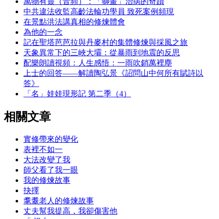
萬物有靈（音頻）：「獅畫」治病的奇蹟
中共違法收監高齡法輪功學員 致死案例頻現
在景點洪法講真相的修煉體會
為他的一念
記在聖塔芭芭拉與丹麥村的集體修煉與採風之旅
天象異常下的三峽大壩：從暴雨到地震的反思
配樂朗讀視頻：人生感悟：一雨吹銷萬裡塵
上士的回答——解讀陶弘景《詔問山中何所有賦詩以
答》
「名」娃娃現形記 第二季（4）
相關文章
實修帶來的變化
表裡不如一
大法改變了我
師父看了我一眼
我的修煉故事
抉擇
耄耋老人的修煉故事
丈夫幫我提高，我卻傷害他