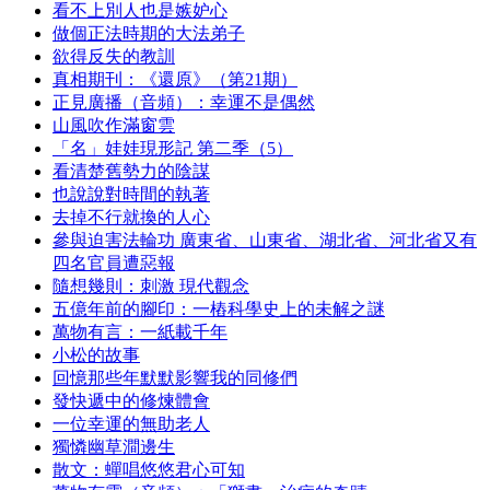
看不上別人也是嫉妒心
做個正法時期的大法弟子
欲得反失的教訓
真相期刊：《還原》（第21期）
正見廣播（音頻）：幸運不是偶然
山風吹作滿窗雲
「名」娃娃現形記 第二季（5）
看清楚舊勢力的陰謀
也說說對時間的執著
去掉不行就換的人心
參與迫害法輪功 廣東省、山東省、湖北省、河北省又有
四名官員遭惡報
隨想幾則：刺激 現代觀念
五億年前的腳印：一樁科學史上的未解之謎
萬物有言：一紙載千年
小松的故事
回憶那些年默默影響我的同修們
發快遞中的修煉體會
一位幸運的無助老人
獨憐幽草澗邊生
散文：蟬唱悠悠君心可知