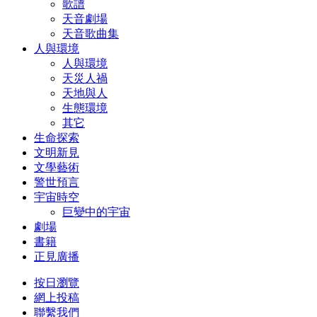
歌譜
天音劇場
天音歌曲集
人與環境
人與環境
天災人禍
天地與人
生態環境
其它
生命探索
文明新見
文學藝術
警世預言
宇宙時空
巨變中的宇宙
劇場
書籍
正見廣播
按日瀏覽
網上投稿
聯繫我們