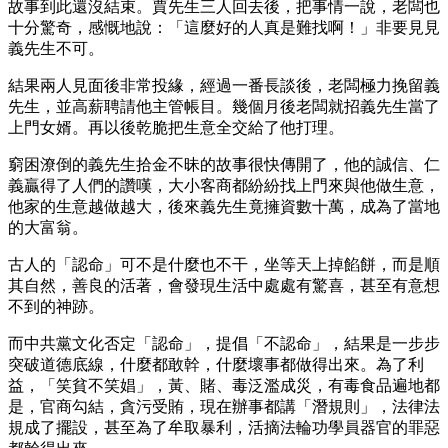
故事到此還沒結束。賈先生三人回去後，把事情一說，老闆也
十分驚奇，感慨地說：「這麼好的人真是難找啊！」非要見見
義先生不可。
結果兩人見面後非常投緣，經過一番長談後，老闆極力挽留義
先生，並高薪聘請他主管帳目。幾個月後老闆就招義先生當了
上門女婿。再以後乾脆把生意全交給了他打理。
窮困潦倒的義先生拾金不昧的故事很快傳開了，他的誠信、仁
義贏得了人們的讚嘆，大小客商都紛紛找上門來與他做生意，
他家的生意越做越大，後來義先生竟擁資數十萬，成為了當地
的大富翁。
古人的「認命」可不是什麼也不干，坐等天上掉餡餅，而是順
其自然，善良的活著，會發現生活中處處有驚喜，甚至有意想
不到的神跡。
而中共黨文化否定「認命」，提倡「不認命」，結果是一步步
突破道德底線，什麼都敢幹，什麼壞事都做得出來。為了利
益，「笑貧不笑娼」，黃、賭、毒泛濫成災，有毒食品遍地都
是，官商勾結，貪污受賄，現在辦事都講「潛規則」，法律法
規成了擺設，甚至為了牟取暴利，活摘法輪功學員器官的罪惡