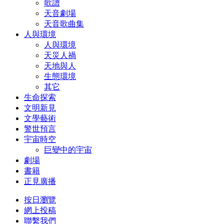
歌譜
天音劇場
天音歌曲集
人與環境
人與環境
天災人禍
天地與人
生態環境
其它
生命探索
文明新見
文學藝術
警世預言
宇宙時空
巨變中的宇宙
劇場
書籍
正見廣播
按日瀏覽
網上投稿
聯繫我們