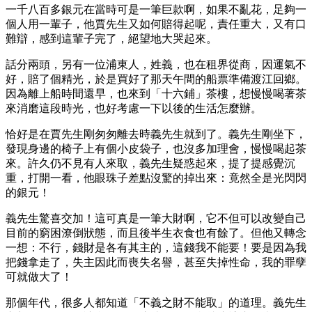
一千八百多銀元在當時可是一筆巨款啊，如果不亂花，足夠一
個人用一輩子，他賈先生又如何賠得起呢，責任重大，又有口
難辯，感到這輩子完了，絕望地大哭起來。
話分兩頭，另有一位浦東人，姓義，也在租界從商，因運氣不
好，賠了個精光，於是買好了那天午間的船票準備渡江回鄉。
因為離上船時間還早，也來到「十六鋪」茶樓，想慢慢喝著茶
來消磨這段時光，也好考慮一下以後的生活怎麼辦。
恰好是在賈先生剛匆匆離去時義先生就到了。義先生剛坐下，
發現身邊的椅子上有個小皮袋子，也沒多加理會，慢慢喝起茶
來。許久仍不見有人來取，義先生疑惑起來，提了提感覺沉
重，打開一看，他眼珠子差點沒驚的掉出來：竟然全是光閃閃
的銀元！
義先生驚喜交加！這可真是一筆大財啊，它不但可以改變自己
目前的窮困潦倒狀態，而且後半生衣食也有餘了。但他又轉念
一想：不行，錢財是各有其主的，這錢我不能要！要是因為我
把錢拿走了，失主因此而喪失名譽，甚至失掉性命，我的罪孽
可就做大了！
那個年代，很多人都知道「不義之財不能取」的道理。義先生