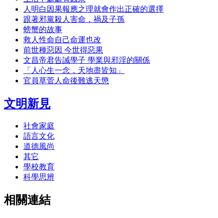
人明白因果報應之理就會作出正確的選擇
跟著邪黨殺人害命，禍及子孫
螃蟹的故事
救人性命自己命運也改
前世種惡因 今世得惡果
文昌帝君告誡學子 學業與邪淫的關係
「人心生一念，天地盡皆知」
官員草菅人命後難逃天懲
文明新見
社會家庭
語言文化
道德風尚
其它
學校教育
科學思辨
相關連結