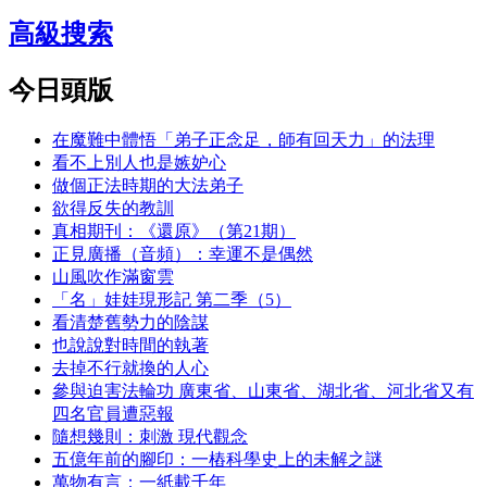
高級搜索
今日頭版
在魔難中體悟「弟子正念足，師有回天力」的法理
看不上別人也是嫉妒心
做個正法時期的大法弟子
欲得反失的教訓
真相期刊：《還原》（第21期）
正見廣播（音頻）：幸運不是偶然
山風吹作滿窗雲
「名」娃娃現形記 第二季（5）
看清楚舊勢力的陰謀
也說說對時間的執著
去掉不行就換的人心
參與迫害法輪功 廣東省、山東省、湖北省、河北省又有
四名官員遭惡報
隨想幾則：刺激 現代觀念
五億年前的腳印：一樁科學史上的未解之謎
萬物有言：一紙載千年