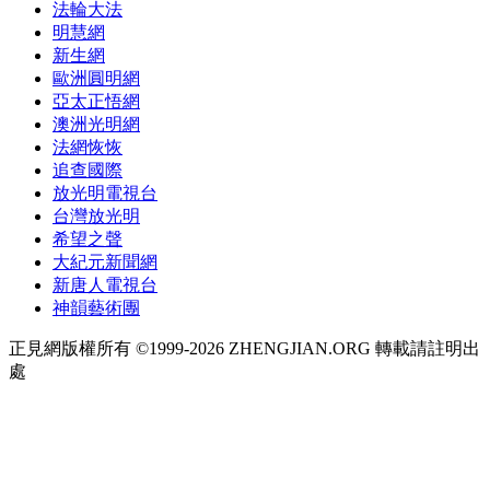
法輪大法
明慧網
新生網
歐洲圓明網
亞太正悟網
澳洲光明網
法網恢恢
追查國際
放光明電視台
台灣放光明
希望之聲
大紀元新聞網
新唐人電視台
神韻藝術團
正見網版權所有 ©1999-2026 ZHENGJIAN.ORG 轉載請註明出
處