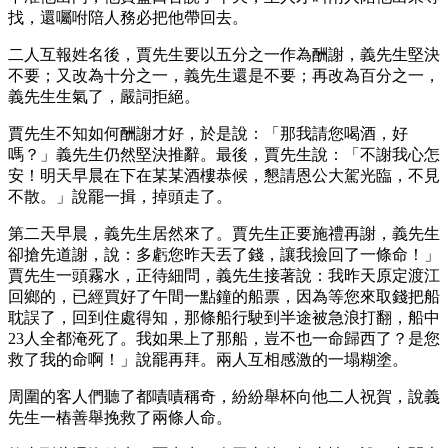
找，還囑咐陪人務必把他帶回去。
二人互報姓名後，賈先生要以五分之一作為酬謝，義先生堅決
不要；又改為十分之一，義先生還是不要；再改為百分之一，
義先生生氣了，嚴詞拒絕。
賈先生不知如何酬謝才好，於是說：「那我請您喝酒，好
嗎？」義先生仍然堅決推辭。最後，賈先生說：「不謝我心怎
安！明天早晨在下在某某酒樓恭候，懇請恩公大駕光臨，不見
不散。」說罷一揖，掉頭走了。
第二天早晨，義先生居然來了。賈先生正要施禮再謝，義先生
卻搶先道謝，說：多虧您昨天丟了錢，讓我撿回了一條命！」
賈先生一頭霧水，正待細問，義先生接著說：我昨天原定渡江
回鄉的，已經買好了午間一點鐘的船票，因為等您來取錢把船
耽誤了，回到住處得知，那條船行駛到半途被急浪打翻，船中
23人全都淹死了。我如果上了那船，豈不也一命歸西了？是您
救了我的命啊！」說罷再拜。兩人互相感激的一塌糊塗。
周圍的客人們聽了都嘖嘖稱奇，紛紛舉杯向他二人祝賀，說義
先生一樁善舉挽救了兩條人命。