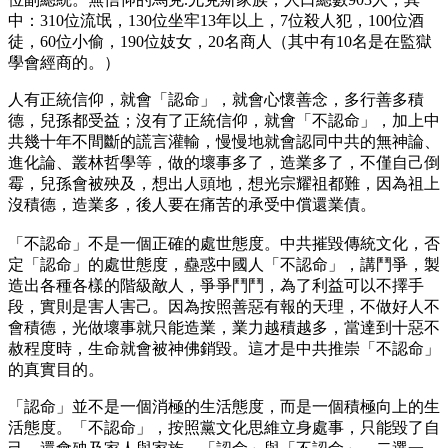
中：310位流氓，130位坐牢13年以上，7位殺人犯，100位酒
徒，60位小偷，190位妓女，20名商人（其中有10名是在監獄
學會經商的。）
人有正統信仰，就會「認命」，就會心懷善念，多行善多積
德，兒孫都受益；沒有了正統信仰，就會「不認命」，加上中
共幾十年不間斷的謊言灌輸，慢慢地就會認同中共的無神論、
進化論、叢林哲學等，做的壞事多了，造業多了，不僅自己倒
霉，兒孫會被殃及，想出人頭地，想光宗耀祖都難，因為祖上
沒積德，造業多，後人要在痛苦的承受中償還業債。
「不認命」不是一個正確的處世態度。中共摧毀傳統文化，否
定「認命」的處世態度，蠱惑中國人「不認命」，講鬥爭，製
造出各種各樣的階級敵人，爭爭鬥鬥，為了利益可以不擇手
段，實則是害人害己。因為按照善惡有報的天理，不做好人不
會積德，光做壞事就只能造業，業力越積越多，當達到十惡不
赦程度時，生命就會被神佛銷毀。這才是中共推崇「不認命」
的真實目的。
「認命」並不是一個消極的生活態度，而是一個積極向上的生
活態度。「不認命」，按照黨文化思維立身處事，只能毀了自