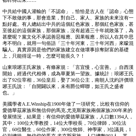
都幹得出來……
中共給中國人灌輸的「不認命」，恰恰是古人在「認命」心態
下不敢做的事，那會造業，對自己、家人、家族的未來沒有一
點好處。有人總結出中共的這個紅色家族，那個紅色家族，甚
至後起的這個家族，那個家族，沒有超過三十年就敗落了，為
甚麼呢？黨文化不承認善惡報應、因果報應，所以人在其中思
考不明白，就用一句俗語「三十年河東，三十年河西」來矇混
騙人。真實原因是他們的家族建立在做壞事掠奪財富的基礎
上，只能得逞一時，怎麼可能長久？！
山東琅琊王氏家族，有條家規：「言宜慢，心宜善。」自西漢
開始，經過代代相傳，成為華夏第一望族。據統計：琅琊王氏
出了92位宰相，36位皇后，娶了36位公主，南朝人沈約評價琅
琊王氏說：「自開闢以來，未有爵位蟬聯，如王氏之盛者
也。」
美國學者A.E.Winship在1900年做了一項研究，比較有信仰的
愛德華茲家族和無信仰的馬克.尤克斯家族兩個家族200年來的
發展情況，結果是：有信仰的愛德華茲家族，人口數1394人，
其中：100位大學教授，14位大學校長，70位律師，30位法
官，60位醫生，60位作家，300位牧師、神學家，3位議員，1
位副總統。無信仰的馬克.尤克斯家族，人口總數903人，其