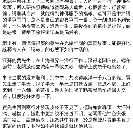
承認神佛在上，「三尺頭上有神靈」，人的一言一行，神佛在
看著，所以要按照傳統道德觀為人處世，心懷善念，行善積
德，講順其自然，就能得到神佛賜予的福報。這可不是中共講
的爭爭鬥鬥，是不是自己的都要爭鬥一番，心一刻也得不到安
寧，一生活得苦又累，造業一生，最後得到的還不是福報，而
是惡報；遭受了惡報還認為是偶然的。
網上有一個流傳很廣的發生在光緒年間的真實故事，能很好地
詮釋古人在「認命」的心態下如何生活的。
江蘇的賈先生，在上海租界一洋行工作，深得老闆信任。端午
節前，老闆派他去城南一帶收欠款，他帶上皮袋子就出發了。
事情進展的還算順利，到中午，共收得銀洋一千八百多塊。賈
先生走了半天，說了半天，早已是口乾舌燥，疲憊不堪。正好
來到「十六鋪」的茶樓，進去匆忙喝了點茶就急忙趕回去交
差，以便好好休息一下。
賈先生回到商行才發現皮袋子不見了，頓時如雷轟頂、大汗淋
漓、嚇懵了，慌亂中更加說不清道不明。老闆看他神色慌張、
張口結舌，語無倫次，認為其中有詐。於是厲聲斥責他辜負了
東家的信任，並說如不趕快歸還就送他見官。