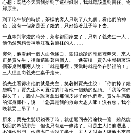
心想：既然今天讓我拾到了這些錢財，我就應該盡到責任、物
歸原主。
到了吃午飯的時候，茶樓的客人只剩了八九個，看他們的神
色，沒有一個象是丟了錢的，只好餓著肚子等下去。
一直等到掌燈的時分，茶客都回家去了，只剩了義先生一人，
他仍然聚精會神地注視著過往的人……
突然，他看到一個人面色慘白、鋃鋃蹌蹌的朝這裡奔來。來人
正是賈先生，後面還跟著兩個人。一進茶樓，賈先生就指著這
個茶桌對那兩人說：「就是那裡，我當時就是坐在那裡的！」
三人徑直向義先生桌子走來。
義先生看得出他們就是失主，笑著對賈先生說：「你們掉了錢
袋嗎？」賈先生不可置信的盯著他一個勁的點頭。「我等你們
很久了」，義先生說著拿出那個皮袋子給他們看。賈先生感激
的渾身顫抖，說：「您真是我的救命大恩人哪！沒有您，我今
晚就要上吊了！」
原來，賈先生髮現錢丟了時，就想返回去沿途找一遍，雖然能
找回的希望渺茫，但也只有這一條路了。可是主人怕他潛逃，
不准他出門，他費盡口舌說了半天，主人才叫兩人陪他出來尋