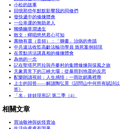
小松的故事
回憶那些年默默影響我的同修們
發快遞中的修煉體會
一位幸運的無助老人
獨憐幽草澗邊生
散文：蟬唱悠悠君心可知
萬物有靈（音頻）：「獅畫」治病的奇蹟
中共違法收監高齡法輪功學員 致死案例頻現
在景點洪法講真相的修煉體會
為他的一念
記在聖塔芭芭拉與丹麥村的集體修煉與採風之旅
天象異常下的三峽大壩：從暴雨到地震的反思
配樂朗讀視頻：人生感悟：一雨吹銷萬裡塵
上士的回答——解讀陶弘景《詔問山中何所有賦詩以
答》
「名」娃娃現形記 第二季（4）
相關文章
買油敬神與妖怪賣油
生活中處處有因果