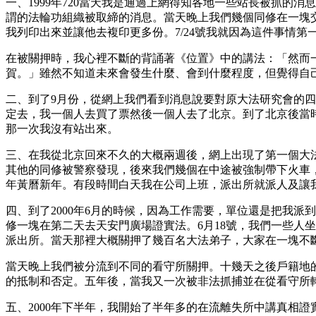
一、1999年720當天我是通過上網得知各地一些站長被抓的消
謂的法輪功組織被取締的消息。當天晚上我們幾個同修在一塊交
我列印出來並讓他去複印更多份。7/24號我就因為這件事情
在被關押時，我心裡不斷的背誦著《位置》中的講法：「然而
賀。」雖然不知道未來會發生什麼、會到什麼程度，但覺得自
二、到了9月份，從網上我們看到消息說要對原大法研究會的
定去，我一個人去買了票然後一個人去了北京。到了北京後當時
那一次我沒有站出來。
三、在我從北京回來不久的大概兩週後，網上出現了第一個大
其他的同修被警察發現，後來我們幾個在中途被強制帶下火車
年黃曆新年。有段時間白天我在公司上班，派出所就派人及讓
四、到了2000年6月的時候，因為工作需要，單位還是把我
修一塊在第二天去天安門廣場證實法。6月18號，我們一些人
派出所。當天那裡大概關押了幾百名大法弟子，大家在一塊不
當天晚上我們被分流到不同的看守所關押。十幾天之後戶籍地
的抵制和否定。五年後，當我又一次被非法抓捕並在從看守所
五、2000年下半年，我開始了半年多的在流離失所中講真相