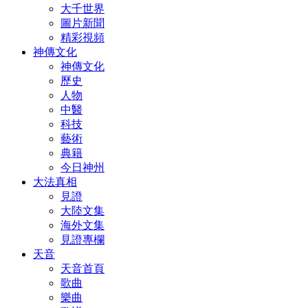
大千世界
圖片新聞
精彩視頻
神傳文化
神傳文化
歷史
人物
中醫
科技
藝術
典籍
今日神州
大法真相
見證
大陸文集
海外文集
見證專欄
天音
天音首頁
歌曲
樂曲