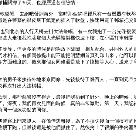
捕關押了30天。也經歷過各種險情：
張軟盤裡，去網吧發到海外。當時那個網吧裡只有一台機器有軟
還是在警察的眼皮底下鎮定的插入了軟盤，快速用電子郵箱把交
資料，也到北京的人行天橋去掛大法條幅。有一次我抱了一台光碟
那些人走後我抱著那個大光碟複製機快速下樓，在小區打車離開
任等等，但更多的時候是能夠放下隔閡、相互配合、共同救人的
們才相信。有個同修提出能不能把明慧網首頁列印出來，他可以
各方面難度的。後來那個女同修還是放下了懷疑等人心，送來了
大的房子來接待外地來京同修，先後接待了幾百人，一直到元旦大
央再次打出大法橫幅。
抵制，那些惡警沒有得逞，最後把我扔到了野外。晚上的時候，
了。深夜，我們再次見面的時候，真的非常激動。第二天，我記
法時同一個煉功點的同修。
遇警察上門來抓人。在僥倖逃離後，為了不損失後面一個樓裡的
往樓下跑，但最後還是被他們抓住了。然後拷上了很細的手銬塞
。