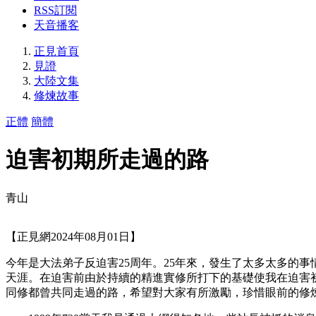
RSS訂閱
天音播客
正見首頁
見證
大陸文集
修煉故事
正體
簡體
迫害初期所走過的路
青山
【正見網2024年08月01日】
今年是大法弟子反迫害25周年。25年來，發生了太多太多的
天涯。在迫害前由於持續的精進實修所打下的基礎使我在迫害
同修都曾共同走過的路，希望對大家有所激勵，珍惜眼前的修