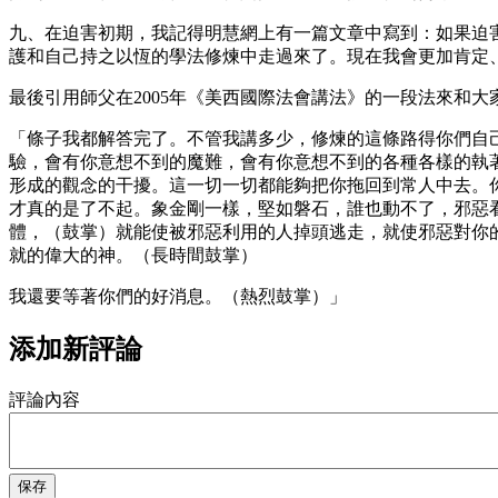
九、在迫害初期，我記得明慧網上有一篇文章中寫到：如果迫
護和自己持之以恆的學法修煉中走過來了。現在我會更加肯定
最後引用師父在2005年《美西國際法會講法》的一段法來和大
「條子我都解答完了。不管我講多少，修煉的這條路得你們自
驗，會有你意想不到的魔難，會有你意想不到的各種各樣的執
形成的觀念的干擾。這一切一切都能夠把你拖回到常人中去。
才真的是了不起。象金剛一樣，堅如磐石，誰也動不了，邪惡
體，（鼓掌）就能使被邪惡利用的人掉頭逃走，就使邪惡對你
就的偉大的神。（長時間鼓掌）
我還要等著你們的好消息。（熱烈鼓掌）」
添加新評論
評論內容
保存