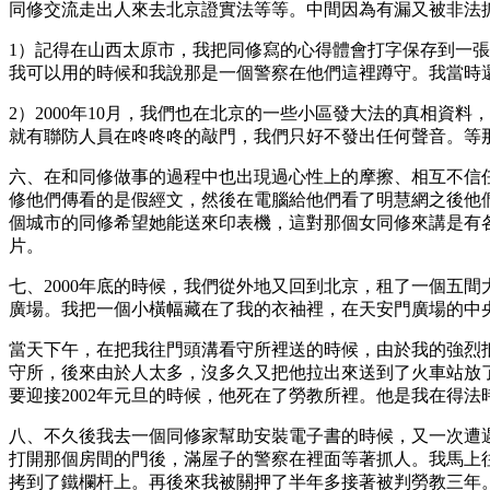
同修交流走出人來去北京證實法等等。中間因為有漏又被非法抓
1）記得在山西太原市，我把同修寫的心得體會打字保存到一
我可以用的時候和我說那是一個警察在他們這裡蹲守。我當時
2）2000年10月，我們也在北京的一些小區發大法的真相
就有聯防人員在咚咚咚的敲門，我們只好不發出任何聲音。等
六、在和同修做事的過程中也出現過心性上的摩擦、相互不信
修他們傳看的是假經文，然後在電腦給他們看了明慧網之後他
個城市的同修希望她能送來印表機，這對那個女同修來講是有
片。
七、2000年底的時候，我們從外地又回到北京，租了一個五間
廣場。我把一個小橫幅藏在了我的衣袖裡，在天安門廣場的中
當天下午，在把我往門頭溝看守所裡送的時候，由於我的強烈
守所，後來由於人太多，沒多久又把他拉出來送到了火車站放
要迎接2002年元旦的時候，他死在了勞教所裡。他是我在得
八、不久後我去一個同修家幫助安裝電子書的時候，又一次遭
打開那個房間的門後，滿屋子的警察在裡面等著抓人。我馬上
拷到了鐵欄杆上。再後來我被關押了半年多接著被判勞教三年