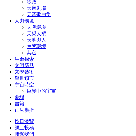
歌譜
天音劇場
天音歌曲集
人與環境
人與環境
天災人禍
天地與人
生態環境
其它
生命探索
文明新見
文學藝術
警世預言
宇宙時空
巨變中的宇宙
劇場
書籍
正見廣播
按日瀏覽
網上投稿
聯繫我們