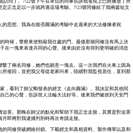
不能訪問了。7/22號下午在單位的同事告訴我電視上已經播放了所
正念足以一步就跨過這場考驗。7/23號同修給了我兩篇短文
人的思想。我為在能否圓滿的考驗中走過來的大法修煉者祝
法的時候，警察來使勁敲我住處的門。最後那個同修沒有馬上決
弟子在一塊來表達共同的心聲。後來由於沒有得到更明確的消息
聯繫了兩名同修，她們也願意一塊去。這一次我們在火車上因為
出所接回，並把我父母從老家叫來，陸續對我監視居住，直到那
修家，看到了師父剛發表的經文《走向圓滿》。我決定和其他同
了自己的心聲，告訴世人法輪大法好等。後來我們被抓到天安門
續迫害。那晚在師父的點化和幫助下我正念走脫，其實是對迫害
個月即將對我逮捕判刑時再次奇蹟走脫。
當地的同修突破網絡封鎖、下載經文和真相資料、製作傳單以及和