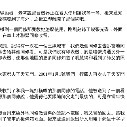
盤驅動器，老闆說那台機器正在被人使用讓我等一等。後來通知
流稿發到了海外，之後立即離開了那個網吧。
複製機到一個同修那兒教她怎麼使用。剛剛刻錄了幾張光碟，外面
，在車上才聯繫同修收留。
狀態。記得有一次在一個三線城市，我們幾個同修去告訴當地同
再去給其他同修看。可是我們沒有印表機，於是聯繫溝通另外一
印表機，使那個地區的更多同修知道了明慧網和看到了師父的照
家都去了天安門。2001年1月1號我們一行四人再次去了天安門
我收到了和我一塊打橫幅的那個同修的電話。他被送到了一個看
得那個同修說，他覺得他要跟隨師父走到最後的。可是在當年快
幾台用來給外地同修做資料的筆記本電腦，我又冒險回去。當我
到了警車的後備箱裡面。後來被送到派出所又用粗手銬呈十字型