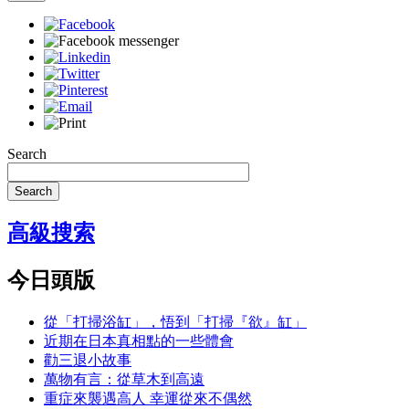
Search
Search
高級搜索
今日頭版
從「打掃浴缸」，悟到「打掃『欲』缸」
近期在日本真相點的一些體會
勸三退小故事
萬物有言：從草木到高遠
重症來襲遇高人 幸運從來不偶然