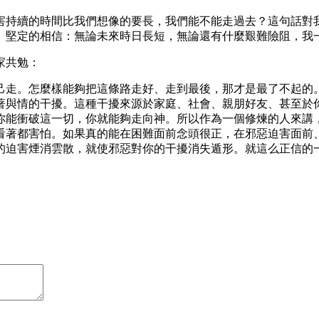
害持續的時間比我們想像的要長，我們能不能走過去？這句話對
、堅定的相信：無論未來時日長短，無論還有什麼艱難險阻，我
家共勉：
己走。怎麼樣能夠把這條路走好、走到最後，那才是最了不起的
著與情的干擾。這種干擾來源於家庭、社會、親朋好友、甚至於
你能衝破這一切，你就能夠走向神。所以作為一個修煉的人來講
看著都害怕。如果真的能在困難面前念頭很正，在邪惡迫害面前
的迫害煙消雲散，就使邪惡對你的干擾消失遁形。就這么正信的