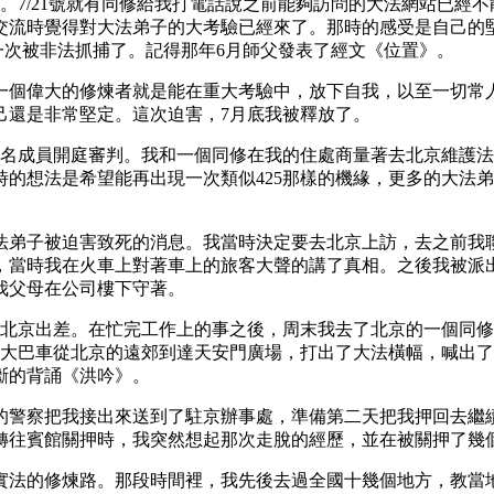
息。7/21號就有同修給我打電話說之前能夠訪問的大法網站已經
流時覺得對大法弟子的大考驗已經來了。那時的感受是自己的堅定
第一次被非法抓捕了。記得那年6月師父發表了經文《位置》。
一個偉大的修煉者就是能在重大考驗中，放下自我，以至一切常
己還是非常堅定。這次迫害，7月底我被釋放了。
四名成員開庭審判。我和一個同修在我的住處商量著去北京維護
的想法是希望能再出現一次類似425那樣的機緣，更多的大法
法弟子被迫害致死的消息。我當時決定要去北京上訪，去之前我
，當時我在火車上對著車上的旅客大聲的講了真相。之後我被派
我父母在公司樓下守著。
派到北京出差。在忙完工作上的事之後，周末我去了北京的一個同
坐大巴車從北京的遠郊到達天安門廣場，打出了大法橫幅，喊出
斷的背誦《洪吟》。
的警察把我接出來送到了駐京辦事處，準備第二天把我押回去繼
轉往賓館關押時，我突然想起那次走脫的經歷，並在被關押了幾
證實法的修煉路。那段時間裡，我先後去過全國十幾個地方，教