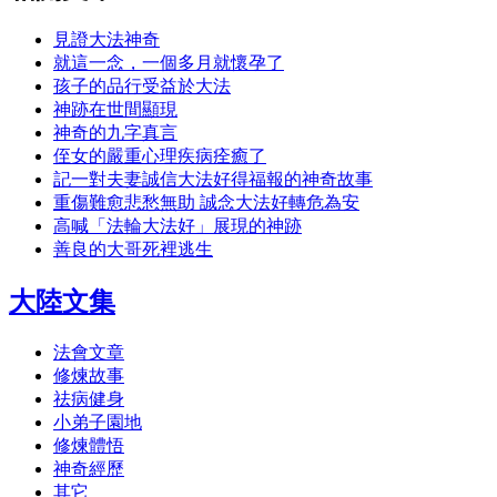
見證大法神奇
就這一念，一個多月就懷孕了
孩子的品行受益於大法
神跡在世間顯現
神奇的九字真言
侄女的嚴重心理疾病痊癒了
記一對夫妻誠信大法好得福報的神奇故事
重傷難愈悲愁無助 誠念大法好轉危為安
高喊「法輪大法好」展現的神跡
善良的大哥死裡逃生
大陸文集
法會文章
修煉故事
祛病健身
小弟子園地
修煉體悟
神奇經歷
其它