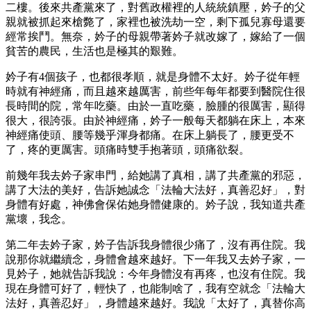
二樓。後來共產黨來了，對舊政權裡的人統統鎮壓，妗子的父
親就被抓起來槍斃了，家裡也被洗劫一空，剩下孤兒寡母還要
經常挨鬥。無奈，妗子的母親帶著妗子就改嫁了，嫁給了一個
貧苦的農民，生活也是極其的艱難。
妗子有4個孩子，也都很孝順，就是身體不太好。妗子從年輕
時就有神經痛，而且越來越厲害，前些年每年都要到醫院住很
長時間的院，常年吃藥。由於一直吃藥，臉腫的很厲害，顯得
很大，很誇張。由於神經痛，妗子一般每天都躺在床上，本來
神經痛使頭、腰等幾乎渾身都痛。在床上躺長了，腰更受不
了，疼的更厲害。頭痛時雙手抱著頭，頭痛欲裂。
前幾年我去妗子家串門，給她講了真相，講了共產黨的邪惡，
講了大法的美好，告訴她誠念「法輪大法好，真善忍好」，對
身體有好處，神佛會保佑她身體健康的。妗子說，我知道共產
黨壞，我念。
第二年去妗子家，妗子告訴我身體很少痛了，沒有再住院。我
說那你就繼續念，身體會越來越好。下一年我又去妗子家，一
見妗子，她就告訴我說：今年身體沒有再疼，也沒有住院。我
現在身體可好了，輕快了，也能制啥了，我有空就念「法輪大
法好，真善忍好」，身體越來越好。我說「太好了，真替你高