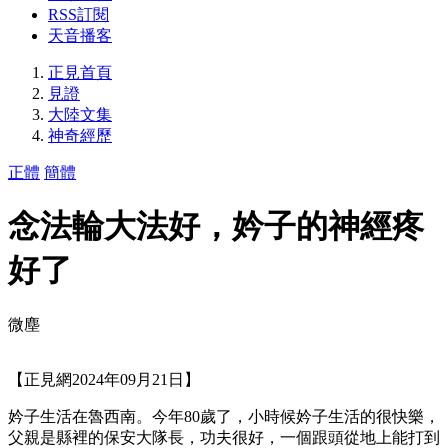
RSS訂閱
天音播客
正見首頁
見證
大陸文集
神奇經歷
正體
簡體
念法輪大法好，妗子的神經疼
好了
微塵
【正見網2024年09月21日】
妗子生活在魯西南。今年80歲了，小時候妗子生活的很快樂，
父親是縣裡的保安大隊長，功夫很好，一個跟頭從地上能打到