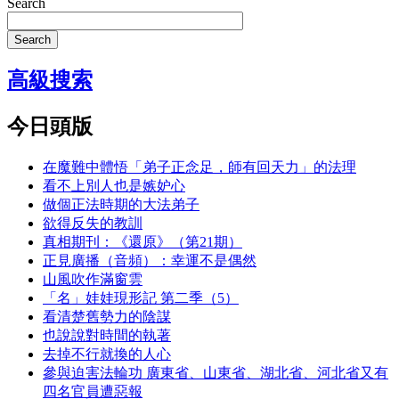
Search
Search
高級搜索
今日頭版
在魔難中體悟「弟子正念足，師有回天力」的法理
看不上別人也是嫉妒心
做個正法時期的大法弟子
欲得反失的教訓
真相期刊：《還原》（第21期）
正見廣播（音頻）：幸運不是偶然
山風吹作滿窗雲
「名」娃娃現形記 第二季（5）
看清楚舊勢力的陰謀
也說說對時間的執著
去掉不行就換的人心
參與迫害法輪功 廣東省、山東省、湖北省、河北省又有
四名官員遭惡報