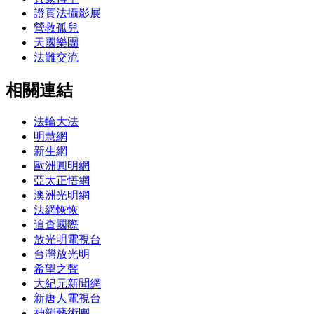
證實法攝影展
營救孤兒
天國樂團
法難交流
相關連結
法輪大法
明慧網
新生網
歐洲圓明網
亞太正悟網
澳洲光明網
法網恢恢
追查國際
放光明電視台
台灣放光明
希望之聲
大紀元新聞網
新唐人電視台
神韻藝術團