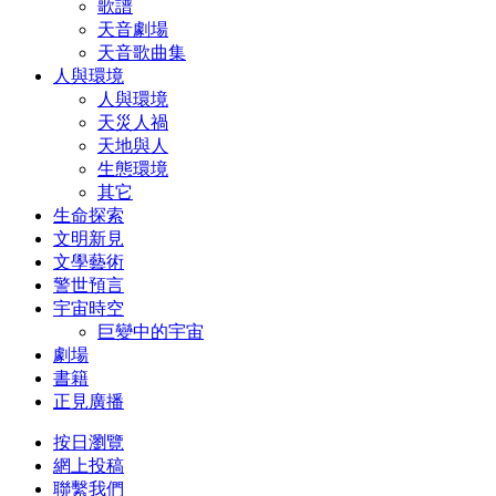
歌譜
天音劇場
天音歌曲集
人與環境
人與環境
天災人禍
天地與人
生態環境
其它
生命探索
文明新見
文學藝術
警世預言
宇宙時空
巨變中的宇宙
劇場
書籍
正見廣播
按日瀏覽
網上投稿
聯繫我們