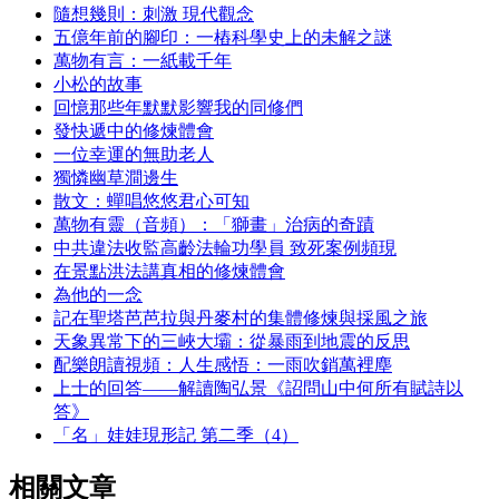
隨想幾則：刺激 現代觀念
五億年前的腳印：一樁科學史上的未解之謎
萬物有言：一紙載千年
小松的故事
回憶那些年默默影響我的同修們
發快遞中的修煉體會
一位幸運的無助老人
獨憐幽草澗邊生
散文：蟬唱悠悠君心可知
萬物有靈（音頻）：「獅畫」治病的奇蹟
中共違法收監高齡法輪功學員 致死案例頻現
在景點洪法講真相的修煉體會
為他的一念
記在聖塔芭芭拉與丹麥村的集體修煉與採風之旅
天象異常下的三峽大壩：從暴雨到地震的反思
配樂朗讀視頻：人生感悟：一雨吹銷萬裡塵
上士的回答——解讀陶弘景《詔問山中何所有賦詩以
答》
「名」娃娃現形記 第二季（4）
相關文章