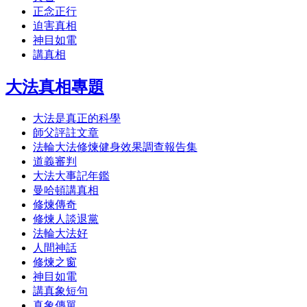
正念正行
迫害真相
神目如電
講真相
大法真相專題
大法是真正的科學
師父評註文章
法輪大法修煉健身效果調查報告集
道義審判
大法大事記年鑑
曼哈頓講真相
修煉傳奇
修煉人談退黨
法輪大法好
人間神話
修煉之窗
神目如電
講真象短句
真象傳單