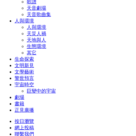
歌譜
天音劇場
天音歌曲集
人與環境
人與環境
天災人禍
天地與人
生態環境
其它
生命探索
文明新見
文學藝術
警世預言
宇宙時空
巨變中的宇宙
劇場
書籍
正見廣播
按日瀏覽
網上投稿
聯繫我們