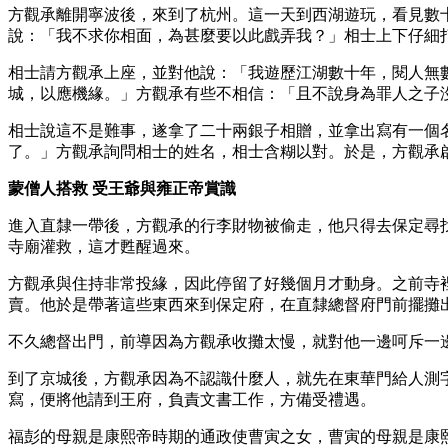
方觀承離開寧波後，來到了杭州。這一天到西湖遊玩，看見數
說：「我不求你相面，為甚麼要以此戲弄我？」相士上下仔細
相士請方觀承上座，並對他說：「我遊歷江湖數十年，閱人無
城，以應機緣。」方觀承有些不相信：「且不說身為罪人之子
相士說這不是難事，遂拿了二十兩銀子相贈，並拿出寫有一個
了。」方觀承詢問相士的姓名，相士含糊以對。於是，方觀承
蒙僧人搭救 受王爺與雍正帝賞識
進入直隸一帶後，方觀承的行李財物被偷走，他只得去保定尋
寺廟灌救，這才甦醒過來。
方觀承與住持非常投緣，因此停留了好幾個月才動身。之前寺
賣。他於是帶著這些東西來到保定府，在直隸總督府門前擺攤
不久總督出門，前導因為方觀承收攤太慢，就對他一邊呵斥一
到了京城後，方觀承因為不認識什麼人，就先在東華門給人測
寫，便將他請到王府，負責文書工作，方備受禮遇。
福彭的母親是康熙帝時期的通政使曹寅之女，曹寅的母親是康熙