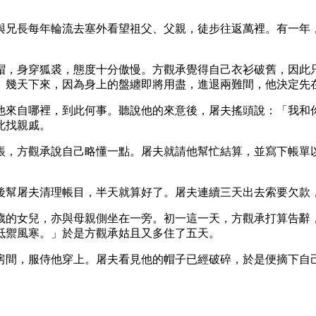
與兄長每年輪流去塞外看望祖父、父親，徒步往返萬裡。有一年
帽，身穿狐裘，態度十分傲慢。方觀承覺得自己衣衫破舊，因此
。幾天下來，因為身上的盤纏即將用盡，進退兩難間，他決定先
他來自哪裡，到此何事。聽說他的來意後，屠夫搖頭說：「我和
此找親戚。
帳，方觀承說自己略懂一點。屠夫就請他幫忙結算，並寫下帳單
後幫屠夫清理帳目，半天就算好了。屠夫連續三天出去索要欠款
歲的女兒，亦與母親側坐在一旁。初一這一天，方觀承打算告辭
抵禦風寒。」於是方觀承姑且又多住了五天。
房間，服侍他穿上。屠夫看見他的帽子已經破碎，於是便摘下自