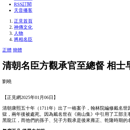
RSS訂閱
天音播客
正見首頁
神傳文化
人物
將相名臣
正體
簡體
清朝名臣方觀承官至總督 相士
劉曉
【正見網2025年01月06日】
清朝康熙五十年（1711年）出了一樁案子，翰林院編修戴名
獄，兩年後被處死。因為戴名世在《南山集》中引用了工部主
黑龍江，而他們的孫子、兒子方觀承是後來雍正、乾隆時期的