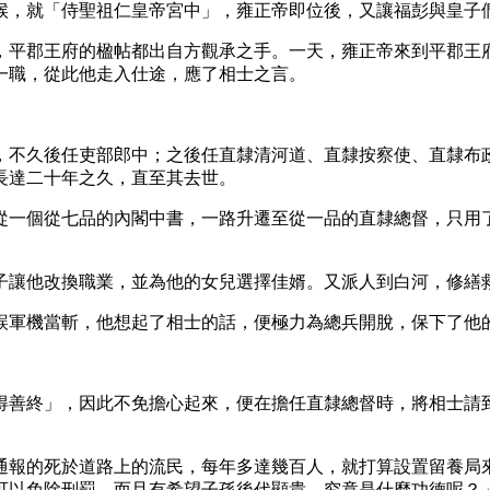
候，就「侍聖祖仁皇帝宮中」，雍正帝即位後，又讓福彭與皇子
，平郡王府的楹帖都出自方觀承之手。一天，雍正帝來到平郡王
一職，從此他走入仕途，應了相士之言。
不久後任吏部郎中；之後任直隸清河道、直隸按察使、直隸布政
並長達二十年之久，直至其去世。
從一個從七品的內閣中書，一路升遷至從一品的直隸總督，只用
子讓他改換職業，並為他的女兒選擇佳婿。又派人到白河，修繕
誤軍機當斬，他想起了相士的話，便極力為總兵開脫，保下了他
得善終」，因此不免擔心起來，便在擔任直隸總督時，將相士請
通報的死於道路上的流民，每年多達幾百人，就打算設置留養局
可以免除刑罰，而且有希望子孫後代顯貴。究竟是什麼功德呢？