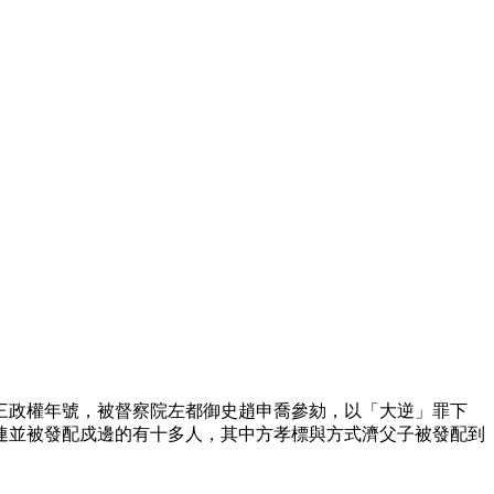
明三政權年號，被督察院左都御史趙申喬參劾，以「大逆」罪下
連並被發配戍邊的有十多人，其中方孝標與方式濟父子被發配到