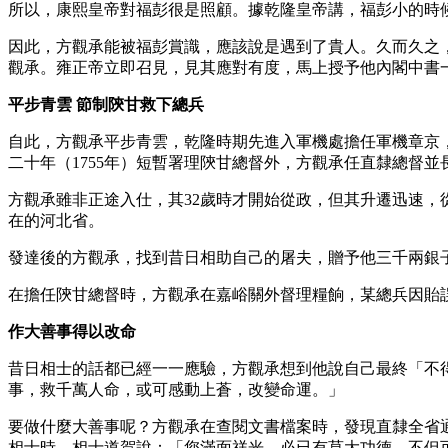
所以，康熙皇帝對福彭很是照顧。據乾隆皇帝講，福彭小的時
因此，方觀承能被福彭賞識，應該說是遇到了貴人。久而久之
觀承。雍正帝立即召見，見其應對有度，馬上授予他內閣中書
平步青雲 節制陝甘救下總兵
自此，方觀承平步青雲，乾隆時期先進入軍機處擔任軍機章京，
二十年（1755年）短暫署理陝甘總督外，方觀承任直隸總督
方觀承雖非正途入仕，其32歲時才開始從政，但其升遷迅速，
在的河北省。
發達後的方觀承，找到昔日相助自己的屠夫，贈予他三千兩銀
在擔任陝甘總督時，方觀承在嘉峪關外督理糧餉，某總兵因貽
作大善事得以改命
昔日相士的話都已經一一應驗，方觀承想到他說自己最終「不
事，救千萬人命，或可感動上蒼，改變命運。」
要做什麼大善事呢？方觀承在查閱文書檔案時，發現直隸全省
相士時，相士道賀說：「您滿面祥光，必已有莫大功德，不但