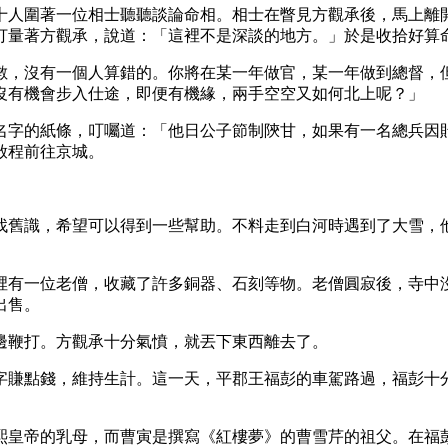
十人圍著一位相士聽聽談論命相。相士在瞥見方觀承後，馬上離
打量著方觀承，說道：「這裡不是深談的地方。」於是收拾好算
數，沒有一個人算錯的。你將在某一年做官，某一年做到總督，
沒有機會步入仕途，即便有機緣，兩手空空又如何北上呢？」
名字的紙條，叮囑道：「他日公子節制陝甘，如果有一名總兵因
啟程前往京城。
找舊識，希望可以得到一些幫助。不料走到白河時遇到了大雪，
裡有一位老僧，收藏了許多銅器、石刻等物。老僧圓寂後，寺中
出售。
邊鞭打。方觀承十分氣憤，就丟下東西離去了。
字賺點錢，維持生計。這一天，平郡王福彭的車駕路過，福彭十
皇帝的乳母，而曹寅是撰寫《紅樓夢》的曹雪芹的祖父。在福彭