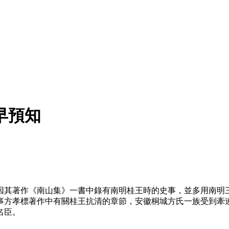
早預知
世因其著作《南山集》一書中錄有南明桂王時的史事，並多用南
事方孝標著作中有關桂王抗清的章節，安徽桐城方氏一族受到牽
名臣。