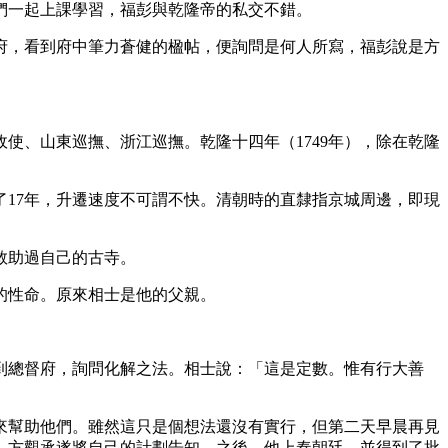
們一起上課學習，福彭與乾隆帝的私交不錯。
府，看到府中筆力蒼健的楹帖，便詢問是何人所寫，福彭說是方
使、山東巡撫、浙江巡撫。乾隆十四年（1749年），除在乾隆
了17年，升遷速度不可謂不快。清朝時的直隸指京城周邊，即現
救助過自己的古寺。
的性命。原來相士是他的父親。
到總督府，詢問化解之法。相士說：「這是定數。惟有行大善
來幫助他們。雖然這只是個想法還沒有實行，但第二天早晨再見
」方觀承遂將自己的計劃告知。之後，他上奏朝廷，並得到了批