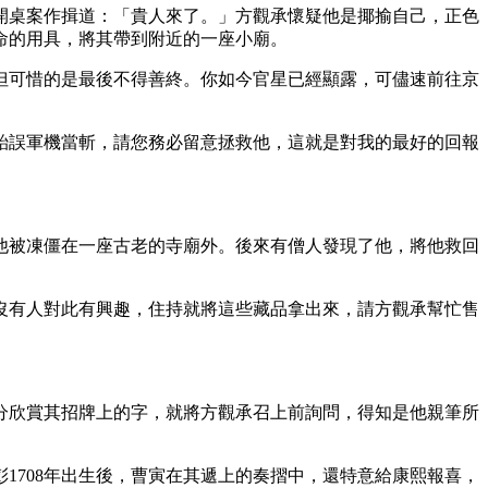
開桌案作揖道：「貴人來了。」方觀承懷疑他是揶揄自己，正色
命的用具，將其帶到附近的一座小廟。
但可惜的是最後不得善終。你如今官星已經顯露，可儘速前往京
貽誤軍機當斬，請您務必留意拯救他，這就是對我的最好的回報
他被凍僵在一座古老的寺廟外。後來有僧人發現了他，將他救回
沒有人對此有興趣，住持就將這些藏品拿出來，請方觀承幫忙售
分欣賞其招牌上的字，就將方觀承召上前詢問，得知是他親筆所
1708年出生後，曹寅在其遞上的奏摺中，還特意給康熙報喜，