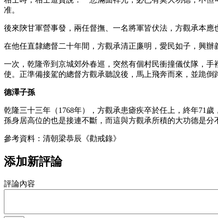
准。
後來陝甘軍營事發，兩任督撫、一名將軍皆伏法，方觀承本應
在他任直隸總督二十年間，方觀承清正廉明，愛民如子，興辦
一次，乾隆帝到京城郊外春巡，突然有個村民衝撞儀仗隊，手
使。正準備接駕的總督方觀承聽說後，馬上飛奔而來，並跪倒
德澤子孫
乾隆三十三年（1768年），方觀承患瘧疾卒於任上，終年7
孫身居高位的也是接連不斷，而這與方觀承所積的大功德是分
參考資料：清朝梁恭辰《勸戒錄》
添加新評論
評論內容