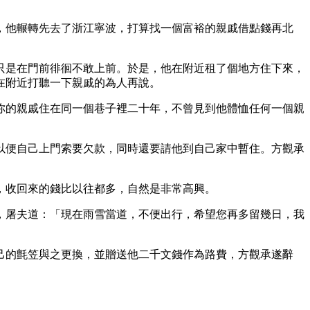
，他輾轉先去了浙江寧波，打算找一個富裕的親戚借點錢再北
只是在門前徘徊不敢上前。於是，他在附近租了個地方住下來，
在附近打聽一下親戚的為人再說。
你的親戚住在同一個巷子裡二十年，不曾見到他體恤任何一個親
以便自己上門索要欠款，同時還要請他到自己家中暫住。方觀承
，收回來的錢比以往都多，自然是非常高興。
，屠夫道：「現在雨雪當道，不便出行，希望您再多留幾日，我
己的氈笠與之更換，並贈送他二千文錢作為路費，方觀承遂辭