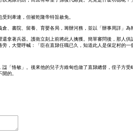
也受到牽連，但被乾隆帝特旨赦免。
義倉、書院、留養、育嬰各局，籌辦河務，並以「辦事周詳」為
裡還拿著兵器。護衛立刻上前將此人擒獲。簡單審問後，那人供
路旁，大聲呼喊：「臣在直隸任職已久，知道此人是保定村的一
1歲，諡「恪敏」。後來他的兒子方維甸也做了直隸總督，侄子方
不開的。