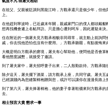
氣度不凡 得屠夫相助
在祖父、父親被貶謫到黑龍江時，方觀承還只是個少年，但他
上。
在他趕到寧波時，已近歲末年關，親戚家門口的僕人都頭戴貂
想再找機會遞上名帖拜訪。只是擔心遭到呵斥，因此遲疑未決
住在附近的一個屠夫見方觀承相貌非同尋常，就主動上前詢問
戚，你去找他恐怕也沒有什麼用。」方觀承聽罷，有點後悔來
大概是明白方觀承的窘境，屠夫有心幫助他，便問他是否會算
看他態度誠懇，就接受了邀請。
到了屠夫家中，屠夫招呼妻子出來，二人殷勤款待。方觀承隨
除夕這天，屠夫擺下酒菜，請方觀承上座，共同守歲。屠夫五
已經讓賤內為您縫製棉袍贈與您，或許可以讓你在漫漫長路上
到了第六天，屠夫捧著棉袍，他的妻子拿著鞋襪來到方觀承的
去。
相士預言大貴 懇求一事