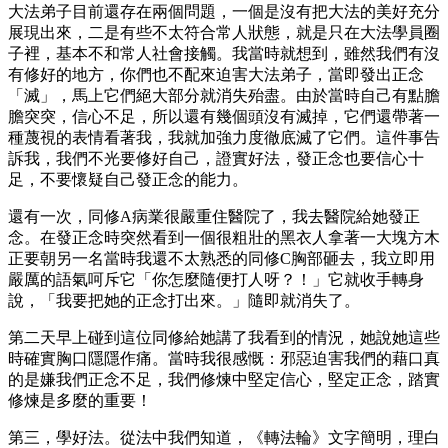
大法弟子目前還存在兩個問題，一個是沒有把大法的美好充分
展現出來，二是有些不太符合常人狀態，就是只在大法學員圈
子裡，基本不和常人社會接觸。我當時就想到，雖然我們有沒
有修好的地方，你們也不配來迫害大法弟子，當即發出正念
「滅」，馬上它們絕大部分就消失殆盡。由於當時自己有點膽
膽突突，信心不足，所以還有幾個頭沒有滅掉，它們還帶著一
種蔑視的表情看著我，我就加強力度徹底滅了它們。這件事告
訴我，我們不光要修好自己，證實好法，發正念也要信心十
足，不要懷疑自己發正念的能力。
還有一次，同修A病業很嚴重住醫院了，我去醫院給她發正
念。在發正念時突然看到一個很粗壯的黑衣人拿著一大塊方木
正要朝另一名當時我還不太熟悉的同修C胸部砸去，我立即用
嚴厲的語氣呵斥它「你怎麼隨便打人呀？！」它就收手轉身
說，「我要把她的正念打出來。」隨即就消失了。
第二天早上碰到這位同修給她講了我看到的情況，她說她這些
時確實胸口隱隱作痛。當時我很感慨：邪惡迫害我們的藉口真
的是嫌我們正念不足，我們修煉中堅定信心，堅定正念，踏實
修煉是多麼的重要！
第三，學好法。從法中我們知道，《轉法輪》文字簡明，理白