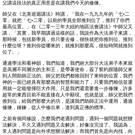
父講這段法的真正用意是在講我們今天的修煉。
師父在《北美巡迴講法》時講，「我在一九九九年的「七•二
零」就把「七•二零」以前的學員全部推到位了，推到了你們
最高位置。」在《二零一三年大紐約地區法會講法》中師父又
講，「其實，我早期講過這樣的話，我說作為大法弟子來講，
那時候，包括新學員，你只要去修，很快就把你推到位。推到
什麼位呀？推到你從哪來的，就推到那麼高，很短時間就推到
位了。」
通過學法和看神韻，我們知道，我們絕大部分大法弟子本來就
是高層不同層次的主和王，是帶著使命，簽了誓約跟隨師父來
到人間助師正法的。師父把我們都推回到了來時的位置，我們
神的一面已經具有那麼高的智慧和能力了，只要我們相信並運
用就一定能發揮巨大作用。只是我們還需要進一步修煉，許多
超常的東西目前不能直接在人中顯現。也就是說，師父把我們
推到位，給我們那麼大的功，是讓我們助師正法中運用，通過
修煉，錘鍊，從人中修出來，達到真正佛的標準。
之前有個同修說，怎麼我們老遇到問題，遇到一個問題就想辦
法解決，不久又遇到問題又去解決，好像沒完沒了。我認為，
常人遇到問題是向外求想辦法解決；而我們首先是向內找，向