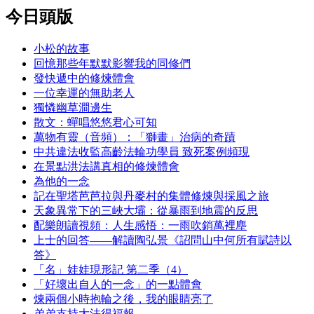
今日頭版
小松的故事
回憶那些年默默影響我的同修們
發快遞中的修煉體會
一位幸運的無助老人
獨憐幽草澗邊生
散文：蟬唱悠悠君心可知
萬物有靈（音頻）：「獅畫」治病的奇蹟
中共違法收監高齡法輪功學員 致死案例頻現
在景點洪法講真相的修煉體會
為他的一念
記在聖塔芭芭拉與丹麥村的集體修煉與採風之旅
天象異常下的三峽大壩：從暴雨到地震的反思
配樂朗讀視頻：人生感悟：一雨吹銷萬裡塵
上士的回答——解讀陶弘景《詔問山中何所有賦詩以
答》
「名」娃娃現形記 第二季（4）
「好壞出自人的一念」的一點體會
煉兩個小時抱輪之後，我的眼睛亮了
弟弟支持大法得福報