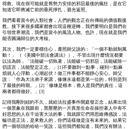
得救。現在很可能就是舊勢力安排的邪惡最後的瘋狂，是在它
知道它即將滅亡前的垂死掙扎，迴光返照。
我們看看當今的人類社會，人們的觀念正在向傳統的價值觀復
甦。接下來很多國家都會出現這種逆轉，我們要明白是我們在
引領世界潮流，我們是當今的風流人物。也許，現在就是我們
能否圓滿歸位的大考核。
其次，我們一定要穩住心，遵照師父說的：「一個不動就制萬
動！」 （《美國中部法會講法》）。不管出現什麼情況都要
以法為師，「法能破一切執著，法能破一切邪惡，法能破除一
切謊言，法能堅定正念。」[1]不要聽到一點事，碰到一點麻
煩就人心浮動，心潮起伏！做三件事都不能靜心安心。師父
說：「作為大法弟子來講，修煉永遠都是第一位的，特別是到
了最後的時期。」[2]「修煉是根本，救人是我們的責任，這
兩者都得做好。」[3]
記得我剛到紐約不久，就給法拉盛事件開庭發正念，結果出現
一個景象在我眼前，黑壓壓的一片異形生命在操控著人中有不
好思想的人在干迫害大法的事，我就跟它們用思維傳感說，法
輪功是正法，是來救人的，你們這樣做是沒有未來的。結果它
們一個領頭的哈哈一笑說，這些我們都知道，我們沒有辦法，