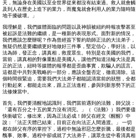
天，無論身在美國以至全世界從來都沒有結束過。救人就會觸
及到人在歷史上造下的業力，而魔鬼就會利用人的業力隨時隨
地干擾破壞。」
我理解是，我們媒體面臨的問題以及神韻被紐約時報攻擊甚至
被起訴是法難的繼續，是一種新的表現形式。面對新的情況，
我們應該怎麼辦呢？作為曾經簽下誓約助師正法的大法弟子，
無疑仍然是要繼續更好地做好三件事，堅定信心，學好法，以
法為師，發正念，講真相，救度眾生。特別是在美國的我們，
當前，講真相的對像重點是美國人，讓他們知道法輪大法是真
正的正法，紐時等媒體的報導都是歪曲事實，欺騙人的謊言。
這都是中共對美戰略的一部分，應該全盤否定，徹底清除。這
個時間很緊迫，需要我們大法弟子都能認清當前的狀態，全都
行動起來，都能走出來，跟上正法進程，參與到新形勢下的正
法修煉當中。
首先，我們要清醒地認識到，我們當前遇到的法難，師父說：
「還有百分之十五的業力沒有消完。」（《法難》）我們要儘
快衝破它，修出來，因為正法必成！師父在經文《醒醒》中
說：「法正天體已結束，目前正在向法正人間過渡。」 一切
都在師父有序的掌控下，過程中無論邪惡怎麼折騰，最後都是
醜事、敗事。過程中卻成就了大法弟子，讓眾生從中看清真相