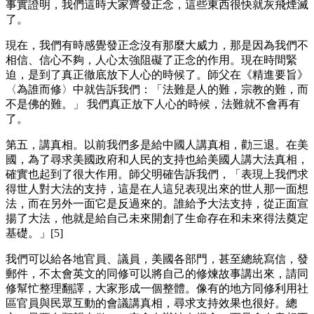
事實證明，我們這時大家齊發正念，這些東西很快就灰飛煙滅
了。
現在，我們有時感覺發正念沒有那麼大威力，那是因為我們不
相信、信心不夠，人心太強阻礙了正念的作用。現在時間緊
迫，是到了真正徹底放下人心的時候了。師父在《精進要旨》
〈為誰而修〉中就告訴我們：「法難是人的難，宗教的難，而
不是佛的難。」 我們真正放下人心的時候，法難就不會再有
了。
第五，講真相。以前我們多是給中國人講真相，勸三退。在美
國，為了尋求美國政府和人民的支持也給美國人講大法真相，
確實也起到了很大作用。師父明確告訴我們，「表現上我們求
得世人對大法的支持，這是在人這兒表現出來的世人那一面想
法，而在另外一面它是反過來的。誰給予大法支持，從正面宣
揚了大法，他就是給自己未來開創了生命存在和未來得法奠定
基礎。」[5]
我們可以給各地官員、議員，美國各部門，甚至總統寫信，發
郵件，不太會英文的同修可以將自己的修煉故事講出來，請同
修幫忙整理翻譯，大家形成一個整體。像有的地方同修利用社
區官員與民眾互動的會議講真相，尋求支持效果也很好。總