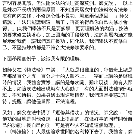
言明容易閱讀。但法輪大法的法理高深莫測。師父說，「以上
是煉功不長功的兩個原因：不知道高層次中的法就沒有法修；
沒有向內去修，不修煉心性不長功。就這兩個原因。 」師父
還說，「法只能講到這一層了，再高的得靠你自己去修才會
得。」[4]我們學法不只是要多學，更要理解法的內涵，按法
的要求修去執著心，加上圓滿的手段煉功，法的高層內涵才能
展示給我們，讓我們真正長功，同化法。我們學法不實修自
己、不堅持煉功都是不符合大法修煉要求的。
下面舉兩個例子，談談我有限的理解。
如師父在《轉法輪》中講，「人就是很難度的，每個班上總是
有那麼百分之五、百分之十的人跟不上。」字面上講的是辦班
時的情況，我體會實際上講的是每次關、難出現後，總有人跟
不上，如這次法難出現就有人心動了，有的人面對法難按部就
班，不知所措。如果身邊出現這種情況，我們還是要慈悲對
待，提醒，讓他儘量跟上正法進程。
又如，師父在法中講了「返修與借功」的情況。師父說：「給
他功的目地是叫他修煉，往上提高的。在做好事的同時開發自
己的功能，長自己的功，可是有些人不知道這個道理。」
（《轉法輪》）人最後追求世間的名利掉下去了。我體會，師