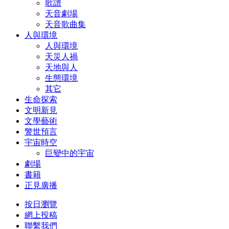
歌譜
天音劇場
天音歌曲集
人與環境
人與環境
天災人禍
天地與人
生態環境
其它
生命探索
文明新見
文學藝術
警世預言
宇宙時空
巨變中的宇宙
劇場
書籍
正見廣播
按日瀏覽
網上投稿
聯繫我們