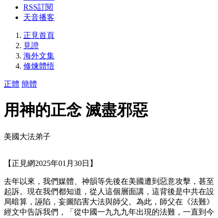
RSS訂閱
天音播客
正見首頁
見證
海外文集
修煉體悟
正體
簡體
用神的正念 滅盡邪惡
美國大法弟子
【正見網2025年01月30日】
去年以來，我們媒體、神韻等先後在美國遭到惡意攻擊，甚至
起訴。現在我們都知道，從人這個層面講，這背後是中共在設
局暗算，誣陷，妄圖陷害大法與師父。為此，師父在《法難》
經文中告訴我們，「從中國一九九九年出現的法難，一直到今