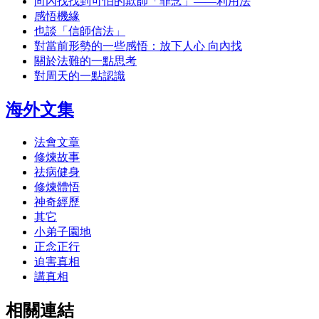
向內找找到可怕的欺師「罪念」——利用法
感悟機緣
也談「信師信法」
對當前形勢的一些感悟：放下人心 向內找
關於法難的一點思考
對周天的一點認識
海外文集
法會文章
修煉故事
祛病健身
修煉體悟
神奇經歷
其它
小弟子園地
正念正行
迫害真相
講真相
相關連結