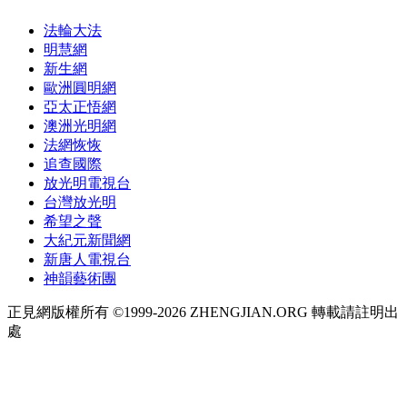
法輪大法
明慧網
新生網
歐洲圓明網
亞太正悟網
澳洲光明網
法網恢恢
追查國際
放光明電視台
台灣放光明
希望之聲
大紀元新聞網
新唐人電視台
神韻藝術團
正見網版權所有 ©1999-2026 ZHENGJIAN.ORG 轉載請註明出
處