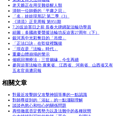
老天爺正在用災難提醒人類
清朝一位師爺的「平庸之惡」
「名」娃娃現形記 第二季（3）
《清流》正見周報 第951期
7.20反迫害日之前 長春大肆綁架法輪功學員
組圖：多國政要聲援法輪功反迫害27周年（下）
銀河系中光彩奪目的「吊燈」
「正法口訣」在監獄裡飄揚
「現在是『法輪』時代」
重慶山體崩塌的警示
催眠回溯療法：三世姻緣，今生再續
參與迫害法輪功 廣東省、江西省、河南省、山西省又有
五名官員遭惡報
相關文章
對最近攻擊師父攻擊神韻等事的一點認識
對師尊提到的「浴缸」的一點淺顯理解
談談色慾心和怕心的關係問題
再悟徹底否定舊勢力以及法難中的各種狀態