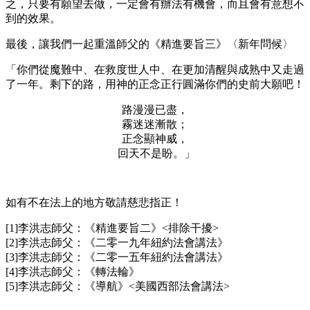
之，只要有願望去做，一定會有辦法有機會，而且會有意想不
到的效果。
最後，讓我們一起重溫師父的《精進要旨三》〈新年問候〉
「你們從魔難中、在救度世人中、在更加清醒與成熟中又走過
了一年。剩下的路，用神的正念正行圓滿你們的史前大願吧！
路漫漫已盡，
霧迷迷漸散；
正念顯神威，
回天不是盼。」
如有不在法上的地方敬請慈悲指正！
[1]李洪志師父：《精進要旨二》<排除干擾>
[2]李洪志師父：《二零一九年紐約法會講法》
[3]李洪志師父：《二零一五年紐約法會講法》
[4]李洪志師父：《轉法輪》
[5]李洪志師父：《導航》<美國西部法會講法>