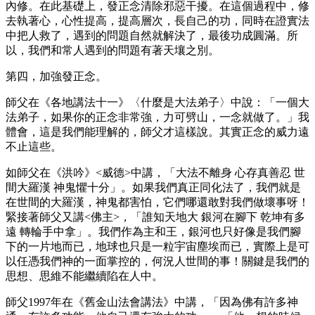
內修。在此基礎上，發正念清除邪惡干擾。在這個過程中，修
去執著心，心性提高，提高層次，長自己的功，同時在證實法
中把人救了，遇到的問題自然就解決了，最後功成圓滿。所
以，我們和常人遇到的問題有著天壤之別。
第四，加強發正念。
師父在《各地講法十一》〈什麼是大法弟子〉中說：「一個大
法弟子，如果你的正念非常強，力可劈山，一念就做了。」我
體會，這是我們能理解的，師父才這樣說。其實正念的威力遠
不止這些。
如師父在《洪吟》<威德>中講，「大法不離身 心存真善忍 世
間大羅漢 神鬼懼十分」。如果我們真正同化法了，我們就是
在世間的大羅漢，神鬼都害怕，它們哪還敢對我們做壞事呀！
緊接著師父又講<佛主>，「誰知天地大 銀河在腳下 乾坤有多
遠 轉輪手中拿」。我們作為主和王，銀河也只好像是我們腳
下的一片地而已，地球也只是一粒宇宙塵埃而已，實際上是可
以任憑我們神的一面掌控的，何況人世間的事！關鍵是我們的
思想、思維不能繼續陷在人中。
師父1997年在《舊金山法會講法》中講，「因為佛有許多神