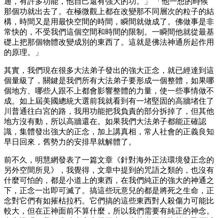
通，有許多功能，他自己還有強大的功。」 「他一想的時候
那個功就出去了。在極微觀上都在改變那不同層次的粒子的結
構，時間又是用最快空間的時間，瞬間就做成了。佛做事是非
常快的，不受我們這個空間和時間的限制。一瞬間他就從最基
礎上把那個物體改變成別的東西了。這就是佛法神通所起作用
的原理。」
其實，我們現在很多大法弟子發出的強大正念，就已經達到這
個量級了，關鍵是我們所有大法弟子要形成一個整體，如果哪
個地方、哪些人跟不上都會影響整體的力量，使一些事情做不
成。如上屆美國總統大選前我就看到有一堵堅固的高牆堵住了
川普通往白宮的路，我用功能把我負責的部分拆掉了，但其他
地方沒有動，所以高牆還在。如果我們大法弟子都能正確認
識，集體發出強大的正念，加上講真相，常人社會的正義良知
早日回來，舊勢力的安排早就解體了。
前不久，明慧網發表了一篇文章《針對海外正法環境發正念的
另外空間所見》，我覺得，文章中提到的咒語之類的，也沒有
什麼可怕的，都是小道上的東西，在我們純正的強大的神通之
下，正念一出即可滅了。搞這些玩意兒的都是將死之生命，正
念對它們有如摧枯拉朽。它們搞的這些東西對人殺傷力可能比
較大，但在正神面前不算什麼，所以我們需要有純正的神念。