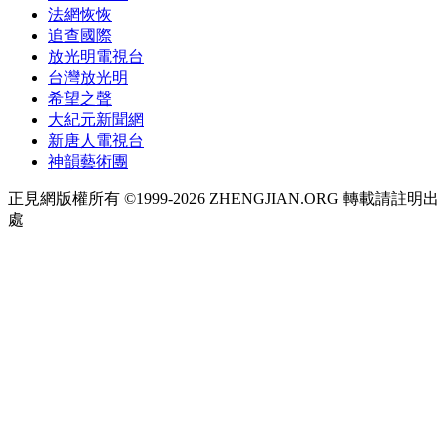
法網恢恢
追查國際
放光明電視台
台灣放光明
希望之聲
大紀元新聞網
新唐人電視台
神韻藝術團
正見網版權所有 ©1999-2026 ZHENGJIAN.ORG 轉載請註明出
處