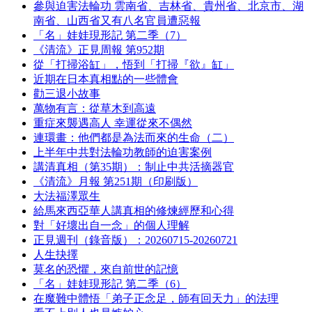
參與迫害法輪功 雲南省、吉林省、貴州省、北京市、湖
南省、山西省又有八名官員遭惡報
「名」娃娃現形記 第二季（7）
《清流》正見周報 第952期
從「打掃浴缸」，悟到「打掃『欲』缸」
近期在日本真相點的一些體會
勸三退小故事
萬物有言：從草木到高遠
重症來襲遇高人 幸運從來不偶然
連環畫：他們都是為法而來的生命（二）
上半年中共對法輪功教師的迫害案例
講清真相（第35期）：制止中共活摘器官
《清流》月報 第251期（印刷版）
大法福澤眾生
給馬來西亞華人講真相的修煉經歷和心得
對「好壞出自一念」的個人理解
正見週刊（錄音版）：20260715-20260721
人生抉擇
莫名的恐懼，來自前世的記憶
「名」娃娃現形記 第二季（6）
在魔難中體悟「弟子正念足，師有回天力」的法理