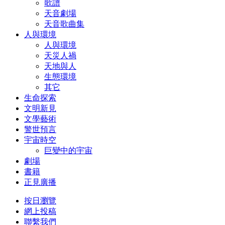
歌譜
天音劇場
天音歌曲集
人與環境
人與環境
天災人禍
天地與人
生態環境
其它
生命探索
文明新見
文學藝術
警世預言
宇宙時空
巨變中的宇宙
劇場
書籍
正見廣播
按日瀏覽
網上投稿
聯繫我們