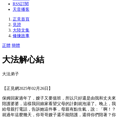
RSS訂閱
天音播客
正見首頁
見證
大陸文集
修煉故事
正體
簡體
大法解心結
大法弟子
【正見網2025年02月26日】
保姆回家過年了，嫂子又要值班，所以只好還是由我和丈夫來
陪護婆婆，這樣我回娘家看望父母的計劃就泡湯了。晚上，我
給母親打電話，告訴她這件事，母親有點生氣，說：「啊！？
就過年這麼幾天，你哥哥嫂子還不能陪護，還得你們陪著？你