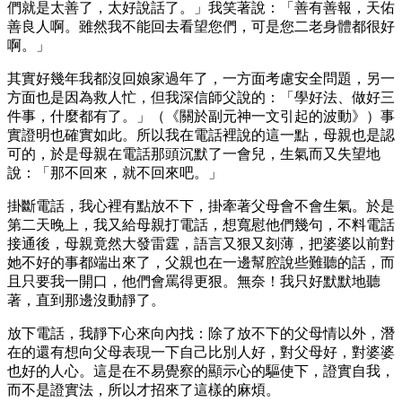
們就是太善了，太好說話了。」我笑著說：「善有善報，天佑
善良人啊。雖然我不能回去看望您們，可是您二老身體都很好
啊。」
其實好幾年我都沒回娘家過年了，一方面考慮安全問題，另一
方面也是因為救人忙，但我深信師父說的：「學好法、做好三
件事，什麼都有了。」（《關於副元神一文引起的波動》）事
實證明也確實如此。所以我在電話裡說的這一點，母親也是認
可的，於是母親在電話那頭沉默了一會兒，生氣而又失望地
說：「那不回來，就不回來吧。」
掛斷電話，我心裡有點放不下，掛牽著父母會不會生氣。於是
第二天晚上，我又給母親打電話，想寬慰他們幾句，不料電話
接通後，母親竟然大發雷霆，語言又狠又刻薄，把婆婆以前對
她不好的事都端出來了，父親也在一邊幫腔說些難聽的話，而
且只要我一開口，他們會罵得更狠。無奈！我只好默默地聽
著，直到那邊沒動靜了。
放下電話，我靜下心來向內找：除了放不下的父母情以外，潛
在的還有想向父母表現一下自己比別人好，對父母好，對婆婆
也好的人心。這是在不易覺察的顯示心的驅使下，證實自我，
而不是證實法，所以才招來了這樣的麻煩。