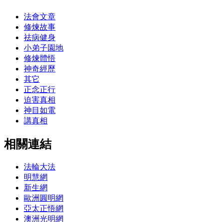
法會文章
修煉故事
祛病健身
小弟子園地
修煉體悟
神奇經歷
其它
正念正行
迫害真相
神目如電
講真相
相關連結
法輪大法
明慧網
新生網
歐洲圓明網
亞太正悟網
澳洲光明網