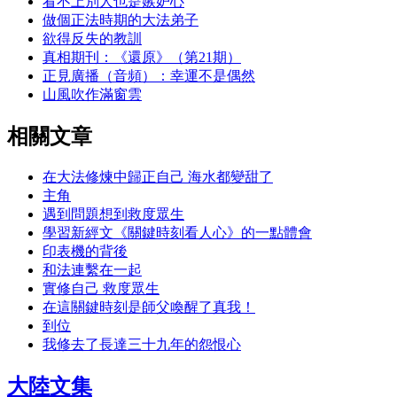
看不上別人也是嫉妒心
做個正法時期的大法弟子
欲得反失的教訓
真相期刊：《還原》（第21期）
正見廣播（音頻）：幸運不是偶然
山風吹作滿窗雲
相關文章
在大法修煉中歸正自己 海水都變甜了
主角
遇到問題想到救度眾生
學習新經文《關鍵時刻看人心》的一點體會
印表機的背後
和法連繫在一起
實修自己 救度眾生
在這關鍵時刻是師父喚醒了真我！
到位
我修去了長達三十九年的怨恨心
大陸文集