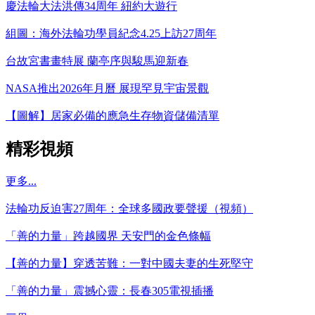
慶法輪大法洪傳34周年 紐約大遊行
組圖：海外法輪功學員紀念4.25上訪27周年
台故宮書畫特展 蘭亭序與駿馬迎新春
NASA推出2026年月曆 展現罕見宇宙景觀
【圖解】居家必備的應急生存物資儲備清單
精彩視頻
更多...
法輪功反迫害27周年：全球多國政要聲援（視頻）
「善的力量」跨越國界 天安門的金色條幅
【善的力量】穿透苦難：一對中國夫妻的生死堅守
「善的力量」震撼心靈：長春305電視插播