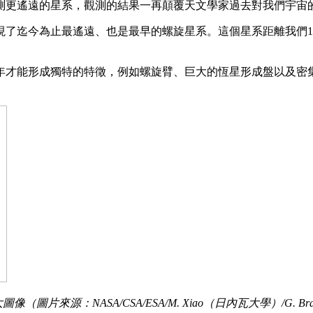
測更遙遠的星系，觀測的結果一再顛覆天文學家過去對我們宇宙
發現了迄今為止最遙遠、也是最早的螺旋星系。這個星系距離我們1
年才能形成獨特的特徵，例如螺旋臂、巨大的恆星形成盤以及密
：NASA/CSA/ESA/M. Xiao（日內瓦大學）/G. Bram