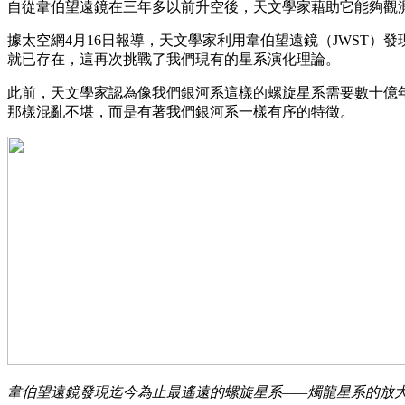
自從韋伯望遠鏡在三年多以前升空後，天文學家藉助它能夠觀
據太空網4月16日報導，天文學家利用韋伯望遠鏡（JWST）
就已存在，這再次挑戰了我們現有的星系演化理論。
此前，天文學家認為像我們銀河系這樣的螺旋星系需要數十億
那樣混亂不堪，而是有著我們銀河系一樣有序的特徵。
韋伯望遠鏡發現迄今為止最遙遠的螺旋星系——燭龍星系的放大圖像（圖片來源