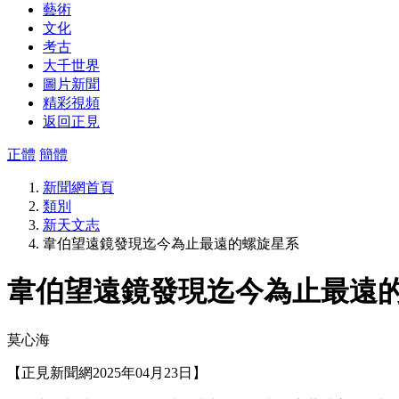
藝術
文化
考古
大千世界
圖片新聞
精彩視頻
返回正見
正體
簡體
新聞網首頁
類別
新天文志
韋伯望遠鏡發現迄今為止最遠的螺旋星系
韋伯望遠鏡發現迄今為止最遠
莫心海
【正見新聞網2025年04月23日】