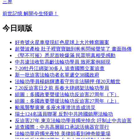
三界
前世記憶 解開今生怪癖！
今日頭版
好奇號火星車發現紅色星球上大片蜂窩圖案
超聲波產檢 肚子裡寶寶聽到爸爸問候聲笑了 畫面熱傳
《堅不可摧》悉尼首映爆滿 民眾明真相受感動
中共違法收監高齡法輪功學員 致死案例頻現
7·20牡丹江綁架30多人 追查國際立案追查
新一批迫害法輪功者名單遞交38國政府
法輪功學員楊錦輝遭看守所非法關押 僅20天離世
7.20反迫害日之前 長春大肆綁架法輪功學員
組圖：多國政要聲援法輪功反迫害27周年（下）
組圖：多國政要聲援法輪功反迫害27周年（上）
颱風襲擊廣東 多座水庫泄洪造成洪災
瑞士124名議員聯署 反對中共跨國鎮壓法輪功
反迫害27年 東京法輪功學員燭光悼念 吁制止中共迫害
追查國際：中共高層親口承認活摘器官罪行
法輪功華府燭光夜悼 美律師看到神奇能量場