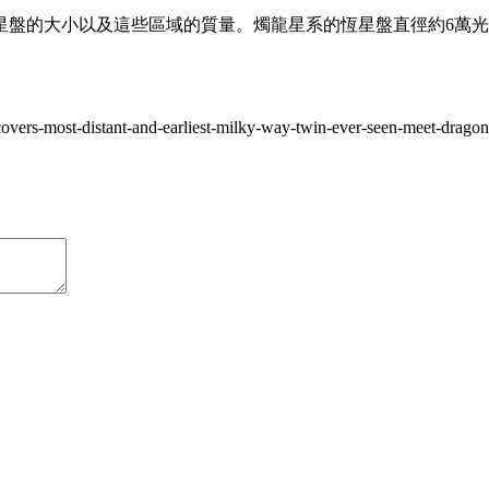
盤的大小以及這些區域的質量。燭龍星系的恆星盤直徑約6萬光年
covers-most-distant-and-earliest-milky-way-twin-ever-seen-meet-drago