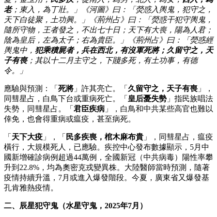
老
；東入，為丁壯。」《河圖》曰：「熒惑入輿鬼，犯守之，
天下白徒聚，土功興。」《荊州占》曰：「熒惑干犯守輿鬼，
隨所守物，王者發之，不出七十日；天下有大喪，陽為人君；
陰為皇后，左為太子；右為貴臣。」《荊州占》曰：「熒惑經
輿鬼中，
犯乘積屍者，兵在西北，有沒軍死將；久留守之，天
子有喪
；其以十二月主守之，下賤多死，有土功事，有德
令。」
應驗與預測：「
死將
」許其亮亡。「
久留守之，天子有喪
」，
同彗星占，白鳥下台或重病死亡。「
皇后憂失勢
」指民族唱法
失勢，同彗星占。「
君臣疾病
」，白鳥和中共某些高官也難以
倖免，也會得重病或瘟疫，甚至病死。
「
天下大疫
」，「
民多疾喪，棺木麻布貴
」，同彗星占，瘟疫
橫行，大規模死人，已應驗。疾控中心發布數據顯示，5月中
國新增確診病例超過44萬例，全國新冠（中共病毒）陽性率攀
升到22.8%，均為奧密克戎變異株。大陸醫師當時預測，隨著
疫情持續升溫，7月或進入爆發階段。今夏，廣東省又爆發基
孔肯雅熱疫情。
二、辰星犯守鬼（水星守鬼，2025年7月）