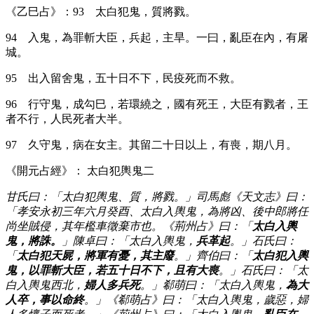
《乙巳占》：93 太白犯鬼，質將戮。
94 入鬼，為罪斬大臣，兵起，主旱。一曰，亂臣在內，有屠
城。
95 出入留舍鬼，五十日不下，民疫死而不救。
96 行守鬼，成勾巳，若環繞之，國有死王，大臣有戮者，王
者不行，人民死者大半。
97 久守鬼，病在女主。其留二十日以上，有喪，期八月。
《開元占經》： 太白犯輿鬼二
甘氏曰：「太白犯輿鬼、質，將戮。」司馬彪《天文志》曰：
「孝安永初三年六月癸酉、太白入輿鬼，為將凶、後中郎將任
尚坐賊侵，其年檻車徵棄市也。《荊州占》曰：「
太白入輿
鬼，將誅。
」陳卓曰：「太白入輿鬼，
兵革起
。」石氏曰：
「
太白犯天屍，將軍有憂，其主廢
。」齊伯曰：「
太白犯入輿
鬼，以罪斬大臣，若五十日不下，且有大喪
。」石氏曰：「太
白入輿鬼西北，
婦人多兵死
。」郗萌曰：「太白入輿鬼，
為大
人卒，事以命終
。」《郗萌占》曰：「太白入輿鬼，歲惡，婦