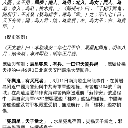
人憂，金玉用，
民疾；南入、為男；北入、為女；西入、為
老
；東入，為壯；棺木貴。」《荊州占》曰：「千犯守輿鬼，
隨所守，王者發（疑為錯字，應為「當」）之；不出七十日，
天下有喪；陽，為人君；陰，為皇后；左、為太子；右、為貴
臣。」
（歷史案例）
《天文志》曰：孝順漢安二年七月甲申、辰星犯輿鬼，明年八
月，順帝崩，孝沖即位，明年正月崩。
應驗與預測：
辰星犯鬼，有兵。一曰犯天質兵起
」，應驗於幾
天後的中共9月3日北京天安門廣場大型閱兵。
「
守輿鬼，有兵死者
」，8月11日南海發生烏龍事件：在黃岩
島附近中國海警船與中共海軍軍艦相撞。海警船3104號「南
域」在高速追逐菲律賓海岸警衛隊巡邏艇「蘇祿安」號過程
中，與自家海軍052D型驅逐艦「桂林」艦猛烈碰撞。中國海
警船艦艏及前甲板嚴重受損，無法航行，而「桂林」艦亦損
傷。
「
犯四星，天子當之
」 ，水星犯鬼宿四，災禍天子當之，邪
惡黨魁重病、失權或身亡。