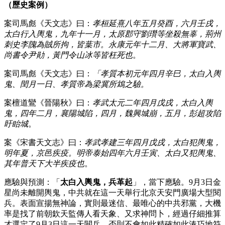
（歷史案例）
案司馬彪《天文志》曰：
孝桓延熹八年五月癸酉，六月壬戌，
太白行入輿鬼，九年十一月，太原郡守劉瓚等坐殺無辜，荊州
刺史李隗為賊所拘，皆葉市。永康元年十二月、大將軍寶武、
尚書令尹勛，黃門令山冰等皆枉死也
。
案司馬彪《天文志》曰：
「孝質本初元年四月辛巳，太白入輿
鬼、閏月一日、孝質帝為梁冀所鴆之驗。
案檀道鸞《晉陽秋》曰：
孝武太元二年四月戊戌，太白入輿
鬼，四年二月，襄陽城陷，四月，魏興城崩，五月，彭超攻陷
盱眙城
。
案《宋書天文志》曰：
孝武孝建三年四月戊戌，太白犯輿鬼，
明年夏，京邑疾疫。明帝泰始四年六月壬寅、太白又犯輿鬼、
其年普天下大半疾疫也
。
應驗與預測：「
太白入輿鬼，兵革起
」，當下應驗。9月3日金
星尚未離開輿鬼，中共就在這一天舉行北京天安門廣場大型閱
兵。表面宣揚無神論，實則最迷信、最唯心的中共邪黨，大機
率是找了前朝欽天監傳人看天象、又求神問卜，經過仔細推算
才選定了9月3日這一天閱兵，否則不會如此精確如此湊巧地符