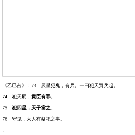
《乙巳占》：73 辰星犯鬼，有兵。一曰犯天質兵起。
74 犯天屍，
貴臣有罪
。
75
犯四星，天子當之
。
76 守鬼，大人有祭祀之事。
。