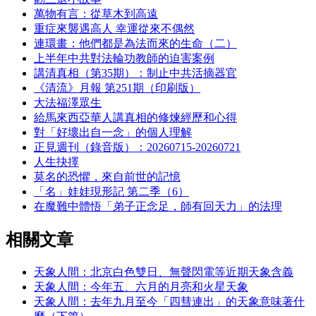
萬物有言：從草木到高遠
重症來襲遇高人 幸運從來不偶然
連環畫：他們都是為法而來的生命（二）
上半年中共對法輪功教師的迫害案例
講清真相（第35期）：制止中共活摘器官
《清流》月報 第251期（印刷版）
大法福澤眾生
給馬來西亞華人講真相的修煉經歷和心得
對「好壞出自一念」的個人理解
正見週刊（錄音版）：20260715-20260721
人生抉擇
莫名的恐懼，來自前世的記憶
「名」娃娃現形記 第二季（6）
在魔難中體悟「弟子正念足，師有回天力」的法理
相關文章
天象人間：北京白色雙日、無聲閃電等近期天象含義
天象人間：今年五、六月的月亮和火星天象
天象人間：去年九月至今「四彗連出」的天象意味著什