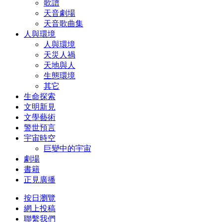
歌譜
天音劇場
天音歌曲集
人與環境
人與環境
天災人禍
天地與人
生態環境
其它
生命探索
文明新見
文學藝術
警世預言
宇宙時空
巨變中的宇宙
劇場
書籍
正見廣播
按日瀏覽
網上投稿
聯繫我們