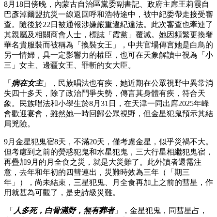
8月18日傍晚，內蒙古自治區黨委副書記、政府主席王莉霞自
巴彥淖爾盟抗災一線返回呼和浩特途中，被中紀委帶走接受審
查。隨後於22日被通報涉嫌嚴重違紀違法。此次審查也牽連了
其親屬及相關商會人士，標誌「霞黨」覆滅。她因頻繁更換奢
華名貴服裝而被稱為「換裝女王」，中共官場傳言她是白鳥的
另一情婦，具一定影響力的權臣，也可在天象解讀中視為「小
三」女主、邊疆女王、罪斬的女大臣。
「
病在女主
」，民族唱法也有疾，她近期在公眾視野中異常消
失四十多天，除了政治鬥爭失勢，傳言其身體有疾，符合天
象。民族唱法和小學生於8月31日，在天津一同出席2025年峰
會歡迎宴會，雖然她一時回歸公眾視野，但金星犯鬼預示其結
局兇險。
9月金星犯鬼宿8天，不滿20天，僅考慮金星，似乎災禍不大。
但考慮到之前的熒惑犯鬼和水星犯鬼，三大行星相繼犯鬼宿，
再疊加9月的月全食之災，就是大災難了。此外讀者還需注
意，去年和年初的四彗連出，災難時效為三年（「期三
年」），尚未結束，三星犯鬼、月全食再加上之前的彗星，作
用就甚為可觀了，是史詩級災難。
「
人多死，白骨滿野，無有葬者
」，金星犯鬼，同彗星占，