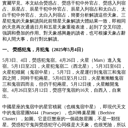
實屬罕見。本文結合熒惑占、熒惑干犯中外官占、熒惑入列宿
占、辰星占、辰星干犯中外官占、辰星入列宿占和太白占、太
白干犯中外官占、太白入列宿占，簡要分析解讀這些天象。三
星犯鬼的天象解讀與此前彗星天象解讀大體結果一致，即相同
的天意再次通過日月和五星天象重複表達，起到了交叉印證、
強調和疊加的作用。對天象感興趣的讀者，也可根據天象占辭
和人間大事，自行對比解讀。
一、 熒惑犯鬼，月犯鬼（2025年5月4日）
5月3日、4日，熒惑犯鬼宿。4月26日，火星（Mars）進入鬼
宿。5月1日至2日，火星犯鬼宿二（西北星）。5月3日至6日，
火星犯積屍（鬼宿中星）。5月7日，火星運行到鬼宿三和鬼宿
四之間，同時干犯兩星。5月8日至5月12日，火星漸漸離鬼宿
三和鬼宿四而去，但仍干犯兩星。5月12日後，火星離開鬼
宿。4月26日至5月12日，熒惑守鬼宿約16天，自西入，自東
出。
中國星座的鬼宿中的星官積屍（也稱鬼宿中星），即現代天文
中的鬼宿星團M44（Praesepe），也叫蜂巢星團（Beehive
Cluster），如圖。它是巨蟹座的一個疏散星團，不是一顆恆
星。熒惑犯守鬼與熒惑犯守心同樣是大天象，也很兇險，所以