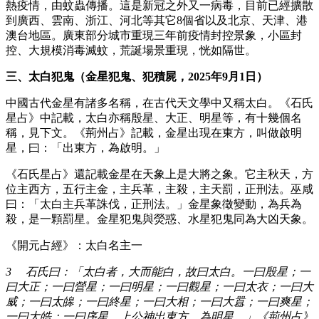
熱疫情，由蚊蟲傳播。這是新冠之外又一病毒，目前已經擴散
到廣西、雲南、浙江、河北等其它8個省以及北京、天津、港
澳台地區。廣東部分城市重現三年前疫情封控景象，小區封
控、大規模消毒滅蚊，荒誕場景重現，恍如隔世。
三、太白犯鬼（金星犯鬼、犯積屍，2025年9月1日）
中國古代金星有諸多名稱，在古代天文學中又稱太白。《石氏
星占》中記載，太白亦稱殷星、大正、明星等，有十幾個名
稱，見下文。《荊州占》記載，金星出現在東方，叫做啟明
星，曰：「出東方，為啟明。」
《石氏星占》還記載金星在天象上是大將之象。它主秋天，方
位主西方，五行主金，主兵革，主殺，主天罰，正刑法。巫咸
曰：「太白主兵革誅伐，正刑法。」金星象徵變動，為兵為
殺，是一顆罰星。金星犯鬼與熒惑、水星犯鬼同為大凶天象。
《開元占經》：太白名主一
3 石氏曰：「太白者，大而能白，故曰太白。一曰殷星；一
曰大正；一曰營星；一曰明星；一曰觀星；一曰太衣；一曰大
威；一曰太皞；一曰終星；一曰大相；一曰大囂；一曰爽星；
一曰大皓；一曰序星。上公神出東方，為明星。」《荊州占》