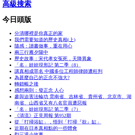
高級搜索
今日頭版
分清哪裡是你真正的家
我們需要知道的歷史真相(上)
隨感：讀書做事，重在用心
兩三行雁夕陽中
歷史故事：宋代孝女冤死，天降異象
「名」娃娃現形記 第二季（8）
講真相成罪名 中國多位工程師律師遭枉判
為甚麼自己的正念不強大?
轉錯帳之後
感想兩則：發正念 人心
參與迫害法輪功 雲南省、吉林省、貴州省、北京市、湖
南省、山西省又有八名官員遭惡報
「名」娃娃現形記 第二季（7）
《清流》正見周報 第952期
從「打掃浴缸」，悟到「打掃『欲』缸」
近期在日本真相點的一些體會
勸三退小故事