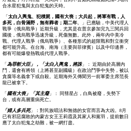
合水星犯鬼與太白犯鬼的天時。
「
太白入輿鬼、犯積屍，國有大喪；大兵起，將軍有戰，人
多死，白骨滿野，無有葬者；期二年
。」已應驗，中美代理人
戰爭（俄烏戰爭）近期升級，尤其是在普京參加完九三閱兵回
國後，俄烏戰爭迅速升級，死傷無數。此外，兩年內中美冷
戰、代理人戰爭（俄烏戰爭）、各種形式的超限戰和對立衝突
都可能升高。在台海、南海（主要與菲律賓）以及中印邊界，
都有可能爆發熱戰或代理人戰爭。
「
為罪斬大臣」，「太白入輿鬼，將誅
」： 近期由於高層內
鬥，還會有將領（上將甚至副國級）在政治鬥爭中失勢，被以
貪腐等名義拿下或自殺。近期海外又傳聞另一前軍委主席范長
龍已被拿下。
「
國有大喪」「其主廢
」： 同彗星占，白鳥被廢，失勢下
台，或有高層重病死亡。
「婦人多兵死
」：對民族唱法和無德的女官而言為大凶。8月
已有邪惡腐敗的內蒙古女王王莉霞及其家人和黨羽，提前數日
應了太白犯鬼之劫難，被一網打盡。