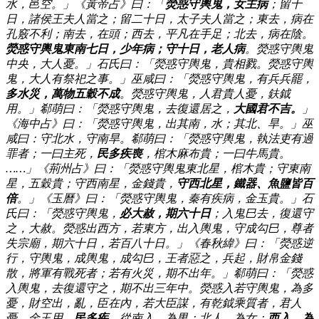
水，邑空。」《黃帝占》曰：「
熒惑守輿鬼，女主病
；留十
日，諸侯王夫人當之；留二十日，太子夫人當之；東去，病在
孔竅不利；南去，在頭；西去，平凡在手足；北去，病在陰。
熒惑守輿鬼東南七日，少年病；守十日，老人病
。熒惑守輿鬼
中央，大人憂。」石氏曰：「熒惑守輿鬼，貴相戮。熒惑守輿
鬼，大人有祭祀之事。」巫咸曰：「熒惑守輿鬼，有兵兵罷，
多水災，萬物五穀不成
。熒惑守輿鬼，人君貴人憂，鈇鉞
用。」郗萌曰：「熒惑守輿鬼，去復還居之，
大國君不吉。
」
《海中占》曰：「熒惑守輿鬼，出其南，水；其北、旱。」巫
咸曰：守北水，守南旱。郗萌曰：「熒惑守輿鬼，執法吏有過
罪者；一曰主死，
民多疾喪
，棺木麻布貴；一曰牛馬貴。
……」《荊州占》曰：「熒惑守輿鬼東北星，棺木貴；守東南
星，五穀貴；守西南星，金錢貴，
守西北星，鐵器、魚鹽皆百
倍
。」《玉曆》曰：「熒惑守輿鬼，秦有疾病，金玉貴。」石
氏曰：「熒惑守輿鬼，
必大赦，期六十日
；入鬼巳去，復還守
之，大赦。熒惑出西方，若東方，出入輿鬼，守成勾巳，尊者
失宗廟，期六十日，若百八十日。」《春秋緯》曰：「熒惑逆
行，守輿鬼，成輿鬼，成勾巳，王者惡之，兵起，財帛金錢
散，將軍有戰死者；若有火災，期不出年。」郗萌曰：「熒惑
入輿鬼，去復還守之，期不出三年中。熒惑入若守輿鬼，為多
憂，財空出，亂，臣在內，若大臣謀，有乾鉞乘質者，君人
憂，金玉用，
民多疾
，從南入，為男；北人，為女；
西入，為