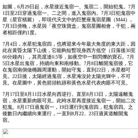
如圖，6月29日起，水星接近鬼宿一、鬼宿二，開始犯鬼。7月
1日至2日穿過鬼宿一、二之間，進入鬼宿內。7月3日犯鬼宿中
星（星官積屍），即現代天文中的巨蟹座鬼宿星團（M44）。
7月3日傍晚，水星與「夜空珠寶盒」鬼宿星團相會，干犯，兩
者相距僅約1度。
7月4日，水星犯鬼宿四，也將迎來今年最大角度的東大距，因
此在黃昏太陽下山後，它能夠短暫現身西方低空（日落後30至
60分鐘內），其亮度達0.5等，如夜空中一顆閃爍的寶石。7月
5日水星出鬼宿，持續向東和南移動。7月8日離開鬼宿後，它
在鬼宿南側做橢圓周運動，開始守鬼，直到22日，水星都可
見。22日後，太陽經過鬼宿，水星淹沒於太陽光輝中，不可
見。在星圖中，黃色箭頭軌跡和黃色水星代表肉眼不可見。
7月17日至8月11日水星向西逆行。直至8月13日，太陽遠離鬼
宿，水星重新肉眼可見。此時水星再度接近鬼宿一，開始二次
犯鬼。8月17日過鬼宿一，19日運行到鬼宿四，犯鬼宿四。之
後數日內繼續向東運行，一直到8月22、23日過黃道離開鬼
宿。