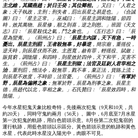
主北維，其國燕趙；於日壬癸；其位卿相。
」又曰：「人君之
象；天子執政，主刑；刑失者，罰出辰星之易是也。」《合誠
圖》曰：「星主正常。」巫咸曰：「辰星主調和陰陽，節四
時，效其萬物。辰星修，順之則喜，逆之則怒。」班固《天文
志》曰：「辰星殺伐之氣，鬥之象也。」《五行志》曰：「辰
星為蠻夷。」《荊州占》曰：「
辰星主內謀，天下有急，一時
憂出。辰星主刑罰，王者殺無辜，好暴逆
，簡宗廟，重徭役，
逆天時，則辰星伏而不效。主恩寬，赦有罪，輕徭役、賦斂；
賑貧窮，調陰陽，和四時，則星效於四仲，天下和平，災害不
生。」《荊州占》曰：「
辰星主刑獄；法官及廷尉人君宰相之
治
，重刑罰，惰法令，殺無罪，戮不辜，棄正法，貨賂上流；
則辰星不效度，不時節，法官憂。」《荊州占》曰：「
有軍於
野，辰星為偏將之象
；無軍於野，辰星為刑事之象。辰星主
德，燕趙代以北，宰相之象。」石氏贊曰：「辰星效四時，和
陰陽。」
今年水星犯鬼天象比較奇特，先後兩次犯鬼（9天和10天，共
約20天），同時守鬼約兩月（56天）。圖中，6月底至7月水星
第一次犯鬼的軌跡，用白色箭頭示意。8月份第二次犯鬼宿的
運行軌跡，用藍色箭頭以示區分。黃色箭頭示意的軌跡和黃色
水星，代表此時水星沒入陽光中，肉眼不可見。