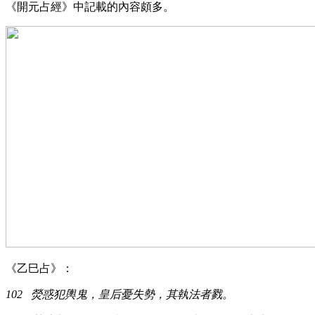
《開元占經》中記載的內容頗多。
《乙巳占》：
102 熒惑犯輿鬼，皇后憂失勢，其執法者戮。