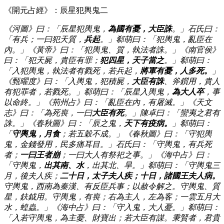
《開元占經》：辰星犯輿鬼二
《河圖》曰：「辰星犯輿鬼，
為國有憂，大臣誅
。」石氏曰：
「有兵；一曰犯天質，
兵起
。」郗萌曰：「犯輿鬼，亂臣在
內。」《黃帝》曰：「犯輿鬼、質，執法者誅。」《南官侯》
曰：「犯天屍，貴臣有罪；
犯四星，天子當之
。」郗萌曰：
「入犯輿鬼，執法者有戮死，若兵起，
將軍有憂，人多死。
」
《甄曜度》曰：「入輿鬼，犯積屍，
大臣有誅
、斧鑕用，貴人
有犯罪者，若戮死。」郗萌曰：「辰星入輿鬼，
為大人卒
，事
以命終。」《荊州占》曰：「亂臣在內，有屠滅。」《天文
志》曰：「為死喪，一曰
大臣有死
。」陳卓曰：「蠻夷之君有
誅。」《春秋圖》曰：「辰之鬼，
天下有疫病。
」郗萌曰：
「
守輿鬼，月食
；若五穀不成。」《春秋圖》曰：「守犯輿
鬼，金錢發用，民多痛耳目。」石氏曰：「守輿鬼，有兵死
者；
一曰王者崩
；一曰大人有祭祀之事。」《海中占》曰：
「守輿鬼，
出其南、水
，出其北、旱。」郗萌曰：「守輿鬼三
月，後夫人疾；
二十日，太子夫人疾；十日，諸國王夫人病。
守輿鬼，西南為秦漢、有反臣兵事；以赦令解之。守輿鬼、質
星，鈇鉞用。守輿鬼，有喪；右為主人，左為客；一雲五月大
水，蝗蟲。」《海中占》曰：「守入鬼，大人憂。」郗萌曰：
「入若守輿鬼，為主憂、財寶出；若大臣有謀。秉賢者，君貴