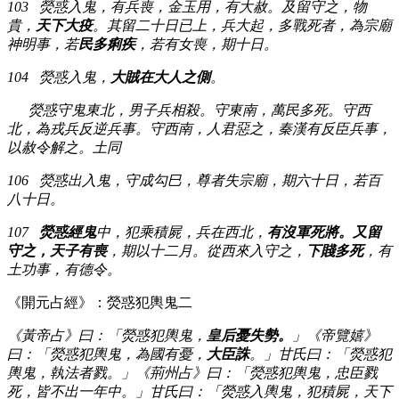
103 熒惑入鬼，有兵喪，金玉用，有大赦。及留守之，物
貴，
天下大疫
。其留二十日已上，兵大起，多戰死者，為宗廟
神明事，若
民多痢疾
，若有女喪，期十日。
104 熒惑入鬼，
大賊在大人之側
。
熒惑守鬼東北，男子兵相殺。守東南，萬民多死。守西
北，為戎兵反逆兵事。守西南，人君惡之，秦漢有反臣兵事，
以赦令解之。土同
106 熒惑出入鬼，守成勾巳，尊者失宗廟，期六十日，若百
八十日。
107
熒惑經鬼
中，犯乘積屍，兵在西北，
有沒軍死將。又留
守之，天子有喪
，期以十二月。從西來入守之，
下賤多死
，有
土功事，有德令。
《開元占經》：熒惑犯輿鬼二
《黃帝占》曰：「熒惑犯輿鬼，
皇后憂失勢。
」《帝覽嬉》
曰：「熒惑犯輿鬼，為國有憂，
大臣誅
。」甘氏曰：「熒惑犯
輿鬼，執法者戮。」《荊州占》曰：「熒惑犯輿鬼，忠臣戮
死，皆不出一年中。」甘氏曰：「熒惑入輿鬼，犯積屍，天下