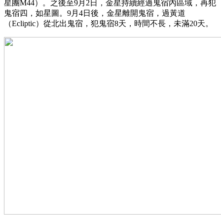
星團M44）。之後至9月2日，金星持續經過鬼宿內區域，再犯
鬼宿四，如星圖。9月4日後，金星離開鬼宿，過黃道
（Ecliptic）從北出鬼宿，犯鬼宿8天，時間不長，未滿20天。