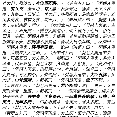
兵大起，戰流血，
有沒軍死將
。」《黃帝占》曰：「熒惑入輿
鬼，
有兵喪
，金玉用，有大赦；及留守之，物貴，天下大疾
疫；其留二十日以上，兵大起，多戰死者，為宗廟神明事，若
民多疴疾，若有女喪，期十月。」《春秋緯》曰：「熒惑入輿
鬼，主以內亂，淫泆。」《孝經章句》曰：「熒惑入輿鬼，主
坐之。」石氏曰：「熒惑入輿鬼中，旬主後死；七日，相死，
四月、主死。熒惑入輿鬼，斧鑕用，其星視動頡頡然，是謂王
府國家不安。故則物不欲聚也；皆以入日命其國。」巫咸曰：
「熒惑入輿鬼，
將相有誅者
。」劉向《洪範》曰：「熒惑入輿
鬼，大賊在大人之側。」《海中占》曰：「熒惑入輿鬼中央
星，可四五日，大人當之。」郗萌曰：「熒惑入輿鬼，為大人
卒事，以命終也。熒惑守柳，入輿鬼，人相食。」《荊州占》
曰：「熒惑入輿鬼，為亂臣在內，有屠城。」陳卓曰：「熒惑
入輿鬼，有金錢令。」齊伯曰：「熒惑入鬼中，
大臣有誅
，兵
大起，
白骨滿野
。」郗萌曰：「熒惑留輿鬼，臣下不明。」
《南官候》曰：「熒惑留輿鬼，
君臣疾病
，逆行，失火；女主
用財大奢，過度。」郗萌曰：「……熒惑舍輿鬼西北，婦人多
妊子而死者。
舍中央，小兒多死；一曰萬民多病頭，目痛；舍
東北，長年多死；
一曰必有流水。舍東南，老人多死。」齊伯
曰：「熒惑出入留舍輿鬼，五十日不去，國傷水，邑空。」
《黃帝占》曰：「熒惑守輿鬼，女主病；留十日不去，國傷