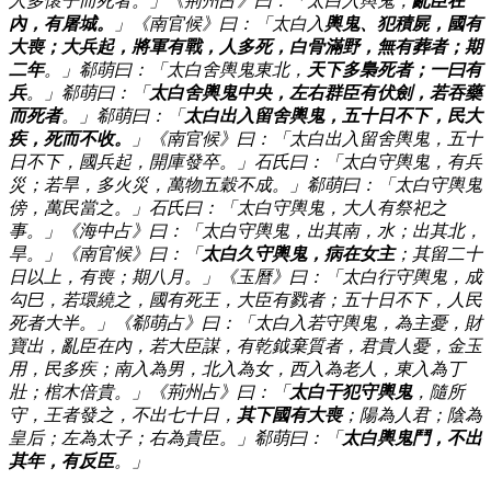
人多懷子而死者。」《荊州占》曰：「太白入輿鬼，
亂臣在
內，有屠城。
」《南官候》曰：「太白入
輿鬼、犯積屍，國有
大喪；大兵起，將軍有戰，人多死，白骨滿野，無有葬者；期
二年
。」郗萌曰：「太白舍輿鬼東北，
天下多梟死者；一曰有
兵
。」郗萌曰：「
太白舍輿鬼中央，左右群臣有伏劍，若吞藥
而死者
。」郗萌曰：「
太白出入留舍輿鬼，五十日不下，民大
疾，死而不收。
」《南官候》曰：「太白出入留舍輿鬼，五十
日不下，國兵起，開庫發卒。」石氏曰：「太白守輿鬼，有兵
災；若旱，多火災，萬物五穀不成。」郗萌曰：「太白守輿鬼
傍，萬民當之。」石氏曰：「太白守輿鬼，大人有祭祀之
事。」《海中占》曰：「太白守輿鬼，出其南，水；出其北，
旱。」《南官候》曰：「
太白久守輿鬼，病在女主
；其留二十
日以上，有喪；期八月。」《玉曆》曰：「太白行守輿鬼，成
勾巳，若環繞之，國有死王，大臣有戮者；五十日不下，人民
死者大半。」《郗萌占》曰：「太白入若守輿鬼，為主憂，財
寶出，亂臣在內，若大臣謀，有乾鉞棄質者，君貴人憂，金玉
用，民多疾；南入為男，北入為女，西入為老人，東入為丁
壯；棺木倍貴。」《荊州占》曰：「
太白干犯守輿鬼
，隨所
守，王者發之，不出七十日，
其下國有大喪
；陽為人君；陰為
皇后；左為太子；右為貴臣。」郗萌曰：「
太白輿鬼鬥，不出
其年，有反臣
。」