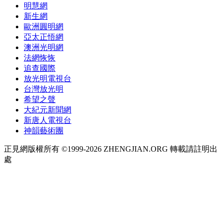
明慧網
新生網
歐洲圓明網
亞太正悟網
澳洲光明網
法網恢恢
追查國際
放光明電視台
台灣放光明
希望之聲
大紀元新聞網
新唐人電視台
神韻藝術團
正見網版權所有 ©1999-2026 ZHENGJIAN.ORG 轉載請註明出
處