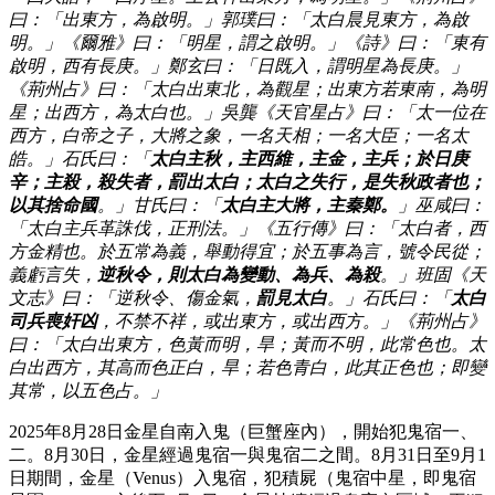
曰：「出東方，為啟明。」郭璞曰：「太白晨見東方，為啟
明。」《爾雅》曰：「明星，謂之啟明。」《詩》曰：「東有
啟明，西有長庚。」鄭玄曰：「日既入，謂明星為長庚。」
《荊州占》曰：「太白出東北，為觀星；出東方若東南，為明
星；出西方，為太白也。」吳龔《天官星占》曰：「太一位在
西方，白帝之子，大將之象，一名天相；一名大臣；一名太
皓。」石氏曰：「
太白主秋，主西維，主金，主兵；於日庚
辛；主殺，殺失者，罰出太白；太白之失行，是失秋政者也；
以其捨命國
。」甘氏曰：「
太白主大將，主秦鄭。
」巫咸曰：
「太白主兵革誅伐，正刑法。」《五行傳》曰：「太白者，西
方金精也。於五常為義，舉動得宜；於五事為言，號令民從；
義虧言失，
逆秋令，則太白為變動、為兵、為殺
。」班固《天
文志》曰：「逆秋令、傷金氣，
罰見太白
。」石氏曰：「
太白
司兵喪奸凶
，不禁不祥，或出東方，或出西方。」《荊州占》
曰：「太白出東方，色黃而明，旱；黃而不明，此常色也。太
白出西方，其高而色正白，旱；若色青白，此其正色也；即變
其常，以五色占。」
2025年8月28日金星自南入鬼（巨蟹座內），開始犯鬼宿一、
二。8月30日，金星經過鬼宿一與鬼宿二之間。8月31日至9月1
日期間，金星（Venus）入鬼宿，犯積屍（鬼宿中星，即鬼宿