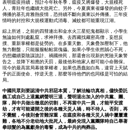
表明瘟疫持續，預計今年秋冬季，瘟疫又將爆發，大規模死
人，青壯年也繼續大批死亡。另外，今夏廣東省爆發的由蚊子
傳播的基孔肯雅熱疫情，恐持續不斷向廣東以外傳播。三年疫
情時的封控和大規模運動式消毒、滅蚊都可能重現江湖。
綜上所述，之前的四彗連出和金水火三星犯鬼都顯示，小學生
無論如何到處亂竄，求神拜佛、去西藏找藏密高僧，妄想反
撲、重新掌權都是徒勞的。在多重天數、天象疊加壓制下，他
無力翻盤，只能服服帖帖當傀儡。如果小學生依然賊心不死，
仍想繼續耍陰謀詭計、禍國殃民，那還會出現新的兇險天象警
告之，並降下相應的天罰，最後他和他家人都可能小命難保。
現今的最高當局幕後掌權者，如果也愚蠢如白鳥，違背上天賦
予的正面使命、悖逆天意，那麼等待他們的也同樣是可怕的結
局。
中國民眾則要認清中共邪惡本質，了解法輪功真相，儘快委託
義工或自己上退黨網聲明三退，聲明退出加入的中共黨、團、
隊，與中共做出徹底的切割，不再當中共一員，才能平安渡
劫，才有可能避開之後的各種天災人禍，時不待人。否則，再
不覺醒，今後則會苦難深重，在瘟疫和各種天災人禍中屢屢遭
難，各地不分老幼地大批死人，最終兌現入黨團隊時自己舉著
拳頭髮的為黨獻身的毒誓，成為中共的殉葬品。