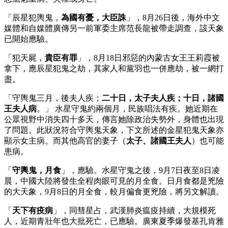
「辰星犯輿鬼，
為國有憂，大臣誅
」，8月26日後，海外中文
媒體和自媒體廣傳另一前軍委主席范長龍被帶走調查，該天象
已開始應驗。
「犯天屍，
貴臣有罪
」，8月18日邪惡的內蒙古女王王莉霞被
拿下，應辰星犯鬼之劫，其家人和黨羽也一併應劫，被一網打
盡。
「守輿鬼三月，後夫人疾；
二十日，太子夫人疾；十日，諸國
王夫人病
。」 水星守鬼約兩個月，民族唱法有疾。她近期在
公眾視野中消失四十多天，傳言她除政治失勢外，身體也出現
了問題。此狀況符合守輿鬼天象，下文所述的金星犯鬼天象亦
顯示女主病。而其他高官的妻子（
太子、諸國王夫人
）也可能
患病。
「
守輿鬼，月食
」，應驗。水星守鬼之後，9月7日夜至8日凌
晨，中國大陸將發生全程肉眼可見的月全食。日月食都是兇險
的大天象，9月8日的月全食，較月偏食更兇險，將另文解讀。
「
天下有疫病
」，同彗星占，武漢肺炎瘟疫持續，大規模死
人，近期青壯年也大批死亡，已應驗。廣東夏季爆發基孔肯雅