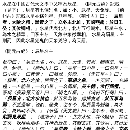
水星在中國古代天文學中又稱為辰星。 《開元占經》記載
（見下），辰星有七個別名，如：小、武星、天兔等。 《荊
州占》記載水星亦稱句星、鼎星等。《荊州占》曰：「
辰星
者，太陰之精，黑帝之子，立冬主北維，其國燕趙；於日壬
癸；其位卿相
。」水星代表北方，北方五行屬水。辰星主水，
為水之精華，四季主冬，天象中象徵宰相。 水星為罰星，主
刑罰，因此水星犯鬼的天象兇險，為天罰。
《開元占經》：辰星名主一
郗萌曰：「辰星七名：小、武星、天兔、安周、細爽星、能
星、鉤星。」《荊州占》曰：「辰星一曰句星；一曰鼎星；一
曰小霜；一曰音黃；一曰歲咸，吳龍。」《天官星占》曰：
「
辰星、北方之位
，黑帝之子，
宰相之象
。一名安調；一名細
極；一名能星；一名鉤星，一名伺星。
辰主德，常行四種。
」
張楫《廣雅釋天篇》曰：「謂之灶星。」《鴻範五行傳》曰：
「
辰星者，北方水精也
；於五常為智，揚攉貪道；
於五事為
聽
，不惑是非，智虧、聽失，逆冬令，則辰星為變怪，為水
災，為四時不和。」（班固《天文志》曰：逆冬令，傷水氣，
則罰見辰星
。）《淮南子》曰：「北方水也，其帝顓頊，其佐
玄冥，執權而治冬，其神為辰星，其獸玄武，其音羽，其日壬
癸。」《荊州占》曰：「
辰星者，太陰之精，黑帝之子，立冬