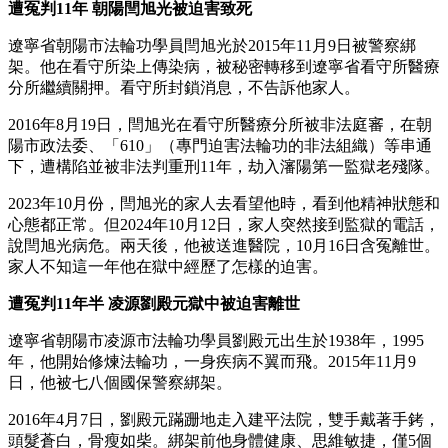
遭冤判11年 朝陽閆旭光被迫害致死
遼寧省朝陽市法輪功學員閆旭光於2015年11月9日被警察綁
架。他在看守所染上傳染病，被秘密轉移到遼寧省看守所醫療
分所繼續關押。看守所封鎖消息，不告訴他家人。
2016年8月19日，閆旭光在看守所醫療分所被非法庭審，在朝
陽市政法委、「610」（專門迫害法輪功的非法組織）等串通
下，遭構陷並被非法判重刑11年，劫入瀋陽第一監獄老殘隊。
2023年10月份，閆旭光的家人去看望他時，看到他精神狀態和
心態都正常。但2024年10月12日，家人突然接到監獄的電話，
說閆旭光病危。兩天後，他被送進醫院，10月16日含冤離世。
家人不知這一年他在獄中經歷了怎樣的迫害。
遭冤判11年半 凌源劉殿元獄中被迫害離世
遼寧省朝陽市凌源市法輪功學員劉殿元出生於1938年，1995
年，他開始修煉法輪功，一身疾病不翼而飛。2015年11月9
日，他被七八個國保警察綁架。
2016年4月7日，劉殿元蹣跚地走入建平法院，雙手戴著手銬，
頭髮蒼白，骨瘦如柴。綁架前他身體健康、思維敏捷，僅5個