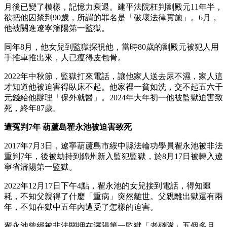
月後已變了模樣，記憶力衰退。建平法院枉判劉殿元11年半，
欲把他囚禁到90歲，所謂的罪名是「破壞法律實施」。6月，
他被關進遼寧瀋陽第一監獄。
同年8月，他女兒到監獄探視他，當時80歲的劉殿元被犯人用
手推車推出來，人已瘦得皮包骨。
2022年中秋節，監獄打來電話，讓他家人送去尿不濕，家人這
才知道他被迫害得臥床不起。他家裡一貧如洗，交不起五六千
元錢給他辦理「保外就醫」。2024年大年初一他被監獄迫害致
死，終年87歲。
遭冤判7年 葫蘆島翟永池被迫害致死
2017年7月3日，遼寧葫蘆島市綏中縣法輪功學員翟永池被非法
重判7年，後被劫持到錦州新入監犯監獄，於8月17日被轉入遼
寧省瀋陽第一監獄。
2022年12月17日下午4點，翟永池的女兒接到電話，得知噩
耗，不知父親得了什麼「重病」突然離世。父親離出獄還有兩
年，不知在獄中五年內遭受了怎樣的迫害。
翟永池曾經被非法關押在瀋陽第一監獄「老殘隊」五個多月。