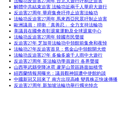
法輪功反迫害27周年 台北大遊行吁制止迫害
解體中共結束迫害 法輪功近兩千人華府大遊行
反迫害27周年 華府集會吁停止迫害法輪功
法輪功反迫害27周年 馬來西亞民眾吁制止迫害
歐洲議員：捍衛「真善忍」 全力支持法輪功
美議員在國會表彰退黨運動及全球退黨中心
法輪功反迫害27周年 韓國市民聲援
反迫害27年 芝加哥法輪功中領館前集會和夜悼
法輪功27年反迫害首見：舊金山中領館開大燈
法輪功反迫害27年 多倫多逾千人雨中大遊行
反迫害27周年 英法輪功學員遊行 各界聲援
山西寧武縣突降冰雹 蘆芽山景區路面如積雪
紐西蘭情報局曝光：議員觀神韻遭中使館約談
中國新冠又回來了 南方出現高峰 變異株正快速傳播
反迫害27周年 新加坡法輪功舉行燭光悼念