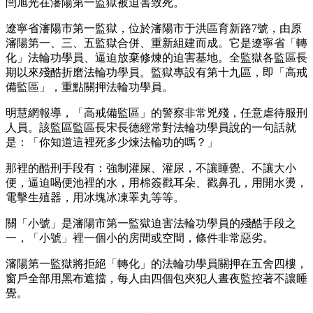
閆旭光在瀋陽第一監獄被迫害致死。
遼寧省瀋陽市第一監獄，位於瀋陽市于洪區育新路7號，由原
瀋陽第一、三、五監獄合併、重新組建而成。它是遼寧省「轉
化」法輪功學員、逼迫放棄修煉的迫害基地。全監獄各監區長
期以來殘酷折磨法輪功學員。監獄專設有第十九區，即「高戒
備監區」，重點關押法輪功學員。
明慧網報導，「高戒備監區」的警察非常兇殘，任意虐待服刑
人員。該監區監區長宋長德經常對法輪功學員說的一句話就
是：「你知道這裡死多少煉法輪功的嗎？」
那裡的酷刑手段有：強制灌屎、灌尿，不讓睡覺、不讓大小
便，逼迫喝便池裡的水，用棉簽戳耳朵、戳鼻孔，用開水燙，
電擊生殖器，用冰塊冰凍睪丸等等。
關「小號」是瀋陽市第一監獄迫害法輪功學員的殘酷手段之
一，「小號」裡一個小的房間或空間，條件非常惡劣。
瀋陽第一監獄將拒絕「轉化」的法輪功學員關押在五舍四樓，
窗戶全部用黑布遮擋，每人由四個包夾犯人晝夜監控著不讓睡
覺。