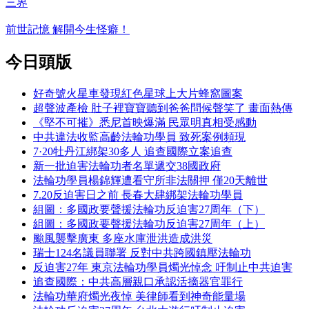
三界
前世記憶 解開今生怪癖！
今日頭版
好奇號火星車發現紅色星球上大片蜂窩圖案
超聲波產檢 肚子裡寶寶聽到爸爸問候聲笑了 畫面熱傳
《堅不可摧》悉尼首映爆滿 民眾明真相受感動
中共違法收監高齡法輪功學員 致死案例頻現
7·20牡丹江綁架30多人 追查國際立案追查
新一批迫害法輪功者名單遞交38國政府
法輪功學員楊錦輝遭看守所非法關押 僅20天離世
7.20反迫害日之前 長春大肆綁架法輪功學員
組圖：多國政要聲援法輪功反迫害27周年（下）
組圖：多國政要聲援法輪功反迫害27周年（上）
颱風襲擊廣東 多座水庫泄洪造成洪災
瑞士124名議員聯署 反對中共跨國鎮壓法輪功
反迫害27年 東京法輪功學員燭光悼念 吁制止中共迫害
追查國際：中共高層親口承認活摘器官罪行
法輪功華府燭光夜悼 美律師看到神奇能量場