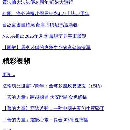
慶法輪大法洪傳34周年 紐約大遊行
組圖：海外法輪功學員紀念4.25上訪27周年
台故宮書畫特展 蘭亭序與駿馬迎新春
NASA推出2026年月曆 展現罕見宇宙景觀
【圖解】居家必備的應急生存物資儲備清單
精彩視頻
更多...
法輪功反迫害27周年：全球多國政要聲援（視頻）
「善的力量」跨越國界 天安門的金色條幅
【善的力量】穿透苦難：一對中國夫妻的生死堅守
「善的力量」震撼心靈：長春305電視插播