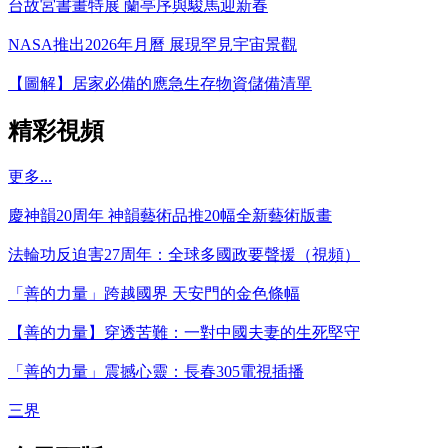
台故宮書畫特展 蘭亭序與駿馬迎新春
NASA推出2026年月曆 展現罕見宇宙景觀
【圖解】居家必備的應急生存物資儲備清單
精彩視頻
更多...
慶神韻20周年 神韻藝術品推20幅全新藝術版畫
法輪功反迫害27周年：全球多國政要聲援（視頻）
「善的力量」跨越國界 天安門的金色條幅
【善的力量】穿透苦難：一對中國夫妻的生死堅守
「善的力量」震撼心靈：長春305電視插播
三界