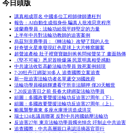
今日頭版
講真相成罪名 中國多位工程師律師遭枉判
報告：AI自動生成假身份 騙真人批准惡意程序
波蘭裔學員：法輪功給我平靜堅定的力量
上半年中共對法輪功教師的迫害案例
烏茲別克裔學員：《轉法輪》改變了我的人生
好奇號火星車發現紅色星球上大片蜂窩圖案
超聲波產檢 肚子裡寶寶聽到爸爸問候聲笑了 畫面熱傳
《堅不可摧》悉尼首映爆滿 民眾明真相受感動
中共違法收監高齡法輪功學員 致死案例頻現
7·20牡丹江綁架30多人 追查國際立案追查
新一批迫害法輪功者名單遞交38國政府
法輪功學員楊錦輝遭看守所非法關押 僅20天離世
7.20反迫害日之前 長春大肆綁架法輪功學員
組圖：多國政要聲援法輪功反迫害27周年（下）
組圖：多國政要聲援法輪功反迫害27周年（上）
颱風襲擊廣東 多座水庫泄洪造成洪災
瑞士124名議員聯署 反對中共跨國鎮壓法輪功
反迫害27年 東京法輪功學員燭光悼念 吁制止中共迫害
追查國際：中共高層親口承認活摘器官罪行