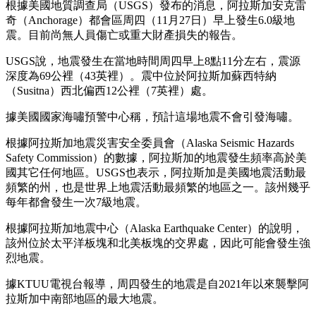
根據美國地質調查局（USGS）發布的消息，阿拉斯加安克雷
奇（Anchorage）都會區周四（11月27日）早上發生6.0級地
震。目前尚無人員傷亡或重大財產損失的報告。
USGS說，地震發生在當地時間周四早上8點11分左右，震源
深度為69公裡（43英裡）。震中位於阿拉斯加蘇西特納
（Susitna）西北偏西12公裡（7英裡）處。
據美國國家海嘯預警中心稱，預計這場地震不會引發海嘯。
根據阿拉斯加地震災害安全委員會（Alaska Seismic Hazards
Safety Commission）的數據，阿拉斯加的地震發生頻率高於美
國其它任何地區。USGS也表示，阿拉斯加是美國地震活動最
頻繁的州，也是世界上地震活動最頻繁的地區之一。該州幾乎
每年都會發生一次7級地震。
根據阿拉斯加地震中心（Alaska Earthquake Center）的說明，
該州位於太平洋板塊和北美板塊的交界處，因此可能會發生強
烈地震。
據KTUU電視台報導，周四發生的地震是自2021年以來襲擊阿
拉斯加中南部地區的最大地震。