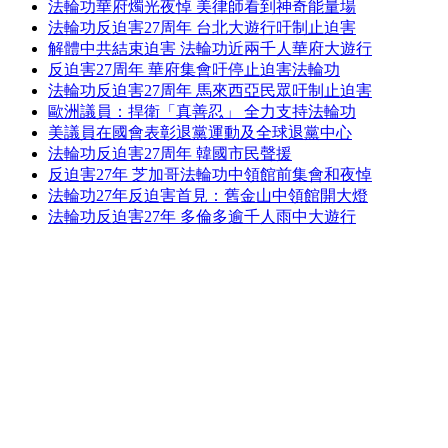
法輪功華府燭光夜悼 美律師看到神奇能量場
法輪功反迫害27周年 台北大遊行吁制止迫害
解體中共結束迫害 法輪功近兩千人華府大遊行
反迫害27周年 華府集會吁停止迫害法輪功
法輪功反迫害27周年 馬來西亞民眾吁制止迫害
歐洲議員：捍衛「真善忍」 全力支持法輪功
美議員在國會表彰退黨運動及全球退黨中心
法輪功反迫害27周年 韓國市民聲援
反迫害27年 芝加哥法輪功中領館前集會和夜悼
法輪功27年反迫害首見：舊金山中領館開大燈
法輪功反迫害27年 多倫多逾千人雨中大遊行