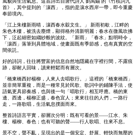
風貌與生活氣息。這首詩出自唐代詩人 劉禹錫 的《竹枝詞九
首》，其中提到的「瀼西」，指的是瀼水西岸一帶，即今重慶
奉節境內。
「江上朱樓新雨晴，瀼西春水縠文生。」 新雨初歇，江畔的
朱色木樓，被洗去塵煙，顯得格外清新明麗；春水在微風吹拂
下，泛起細密如縐紗般的波紋。「新雨」「春水」點明時令，
「瀼西」落筆到具體地域，使畫面既有季節感，也有真實的空
間依託。
好的詩詞，往往將豐富的信息自然地隱藏在字裡行間，不露痕
跡，卻耐人回味，讀來輕鬆而有層次。
「橋東橋西好楊柳，人來人去唱歌行。」這裡的「橋東橋西」
並非簡單重複，而是一種常見於民歌、歌詞中的鋪陳手法，使
語氣更具節奏感，也與後一句「唱歌行」相互呼應。橋的東
邊、西邊，楊柳正盛，春色宜人；來來往往的人們，一路行
走，一路歌唱，生活氣息撲面而來。
整首詩語言平實，卻層次分明：既有可看的景——江水、朱
樓、楊柳、春色；也有可聽的聲——行人歌唱、往來不息。
景不空，聲不亂，呈現出的是一個安定、舒展、輕快而無壓的