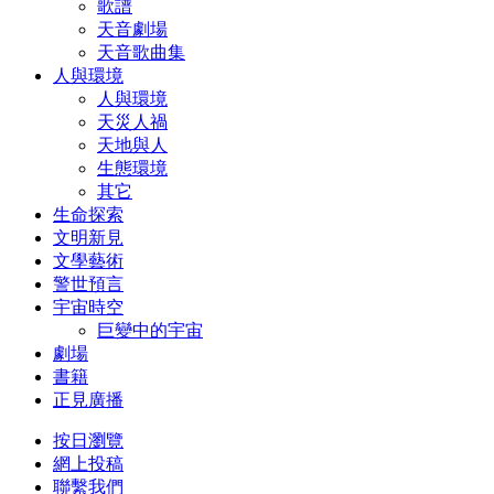
歌譜
天音劇場
天音歌曲集
人與環境
人與環境
天災人禍
天地與人
生態環境
其它
生命探索
文明新見
文學藝術
警世預言
宇宙時空
巨變中的宇宙
劇場
書籍
正見廣播
按日瀏覽
網上投稿
聯繫我們