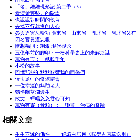
山風吹作滿窗雲
「名」娃娃現形記 第二季（5）
看清楚舊勢力的陰謀
也說說對時間的執著
去掉不行就換的人心
參與迫害法輪功 廣東省、山東省、湖北省、河北省又有
四名官員遭惡報
隨想幾則：刺激 現代觀念
五億年前的腳印：一樁科學史上的未解之謎
萬物有言：一紙載千年
小松的故事
回憶那些年默默影響我的同修們
發快遞中的修煉體會
一位幸運的無助老人
獨憐幽草澗邊生
散文：蟬唱悠悠君心可知
萬物有靈（音頻）：「獅畫」治病的奇蹟
相關文章
生生不滅的佛性 ——解讀白居易《賦得古原草送別》