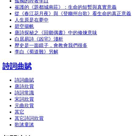
孤獨的吟者李白
崔護的《題都城南莊》：生命的短暫與真實意義
從《春江花月夜》與《登幽州台歌》看生命的真正意義
人生原是在夢中
碧空揚帆
唐詩探秘之《回鄉偶書》中的修煉意味
白居易詩《凶宅》淺析
歷史是一面鏡子，會教會我們很多
李白《蜀道難》另解
詩詞曲賦
詩詞曲賦
唐詩欣賞
詩詞常識
宋詞欣賞
元曲欣賞
其它
其它詩詞欣賞
歌謠童謠