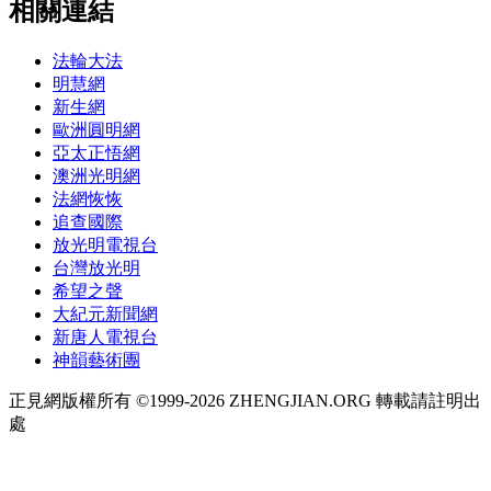
相關連結
法輪大法
明慧網
新生網
歐洲圓明網
亞太正悟網
澳洲光明網
法網恢恢
追查國際
放光明電視台
台灣放光明
希望之聲
大紀元新聞網
新唐人電視台
神韻藝術團
正見網版權所有 ©1999-2026 ZHENGJIAN.ORG 轉載請註明出
處