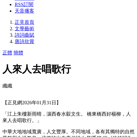
RSS訂閱
天音播客
正見首頁
文學藝術
詩詞曲賦
唐詩欣賞
正體
簡體
人來人去唱歌行
纖纖
【正見網2026年01月31日】
「江上朱樓新雨晴，瀼西春水縠文生。 橋東橋西好楊柳，人
來人去唱歌行。」
中華大地地域寬廣，人文豐厚。不同地域，各有其獨特的自然