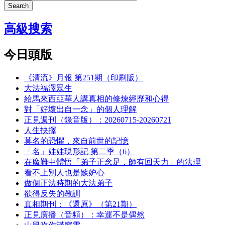
Search
高級搜索
今日頭版
《清流》月報 第251期（印刷版）
大法福澤眾生
給馬來西亞華人講真相的修煉經歷和心得
對「好壞出自一念」的個人理解
正見週刊（錄音版）：20260715-20260721
人生抉擇
莫名的恐懼，來自前世的記憶
「名」娃娃現形記 第二季（6）
在魔難中體悟「弟子正念足，師有回天力」的法理
看不上別人也是嫉妒心
做個正法時期的大法弟子
欲得反失的教訓
真相期刊：《還原》（第21期）
正見廣播（音頻）：幸運不是偶然