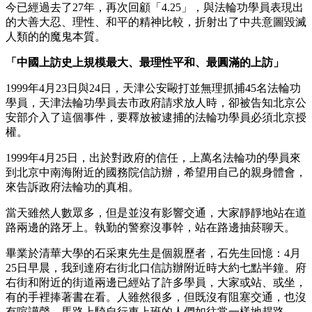
今已經過去了27年，再次回顧「4.25」，與法輪功學員表現出
的大善大忍、理性、和平的精神比較，折射出了中共意圖毀滅
人類的的魔鬼本質。
「中國上訪史上規模最大、最理性平和、最圓滿的上訪」
1999年4月23日與24日，天津公安毆打並無理抓捕45名法輪功
學員，天津法輪功學員去市政府請求放人時，卻被告知北京公
安部介入了這個事件，要釋放被逮捕的法輪功學員必須北京授
權。
1999年4月25日，出於對政府的信任，上萬名法輪功的學員來
到北京中南海附近的國務院信訪辦，希望用自己的親身體會，
來告訴政府法輪功的真相。
當天雖然人數眾多，但是並沒有影響交通，大家靜靜地站在道
路兩邊的路牙上。執勤的警察沒事幹，站在路邊抽菸聊天。
畢業於清華大學的石采東先生是個親歷者，石先生回憶：4月
25日早晨，我到達府右街北口信訪辦附近時大約七點半鐘。府
右街和附近的街道兩邊已經站了許多學員，大家或站、或坐，
有的手裡捧著書在看。人雖然很多，但既沒有阻塞交通，也沒
有喧譁聲。馬路上騎自行車上班的人們如往常一樣地趕路。