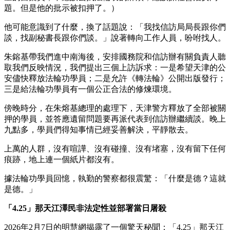
題。但是他的批示被扣押了。）
他可能意識到了什麼，換了話題說：「我找信訪局局長跟你們
談，找副秘書長跟你們談。」說著轉向工作人員，吩咐找人。
朱鎔基帶我們進中南海後，安排國務院和信訪辦有關負責人聽
取我們反映情況，我們提出三個上訪訴求：一是希望天津的公
安儘快釋放法輪功學員；二是允許《轉法輪》公開出版發行；
三是給法輪功學員有一個公正合法的修煉環境。
傍晚時分，在朱熔基總理的處理下，天津警方釋放了全部被關
押的學員，並答應遺留問題要再派代表到信訪辦繼續談。晚上
九點多，學員們得知事情已經妥善解決，平靜散去。
上萬的人群，沒有喧譁、沒有碰撞、沒有堵塞，沒有留下任何
痕跡，地上連一個紙片都沒有。
據法輪功學員回憶，執勤的警察都很震驚：「什麼是德？這就
是德。」
「4.25」那天江澤民非法定性並部署當日屠殺
2026年2月7日的明慧網揭露了一個驚天秘聞：「4.25」那天江