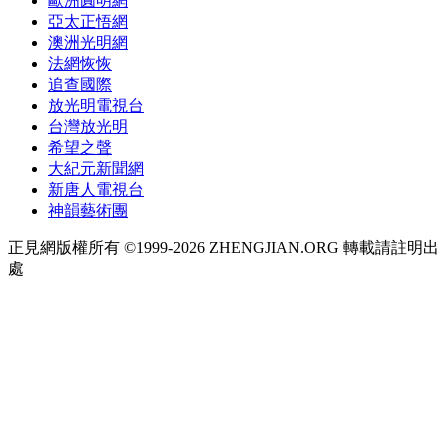
歐洲圓明網
亞太正悟網
澳洲光明網
法網恢恢
追查國際
放光明電視台
台灣放光明
希望之聲
大紀元新聞網
新唐人電視台
神韻藝術團
正見網版權所有 ©1999-2026 ZHENGJIAN.ORG 轉載請註明出
處