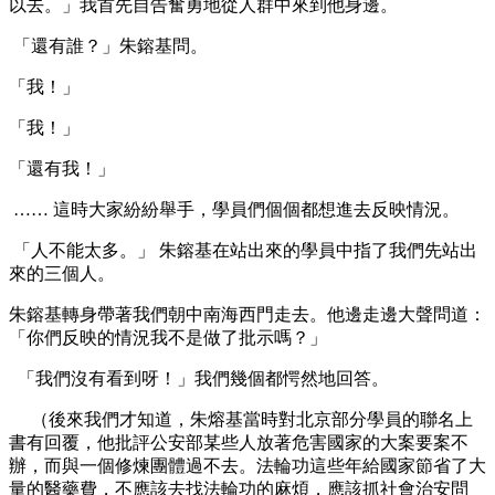
以去。」我首先自告奮勇地從人群中來到他身邊。
「還有誰？」朱鎔基問。
「我！」
「我！」
「還有我！」
…… 這時大家紛紛舉手，學員們個個都想進去反映情況。
「人不能太多。」 朱鎔基在站出來的學員中指了我們先站出
來的三個人。
朱鎔基轉身帶著我們朝中南海西門走去。他邊走邊大聲問道：
「你們反映的情況我不是做了批示嗎？」
「我們沒有看到呀！」我們幾個都愕然地回答。
（後來我們才知道，朱熔基當時對北京部分學員的聯名上
書有回覆，他批評公安部某些人放著危害國家的大案要案不
辦，而與一個修煉團體過不去。法輪功這些年給國家節省了大
量的醫藥費，不應該去找法輪功的麻煩，應該抓社會治安問