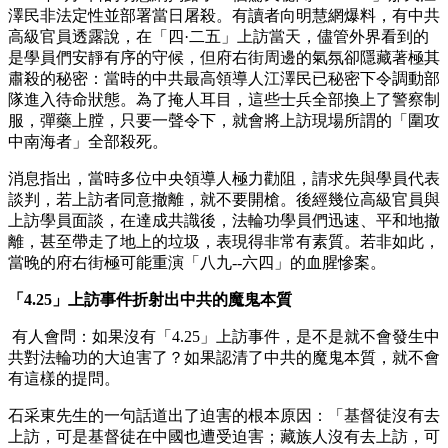
澤民非法定性並部署當日屠殺。有讀者向明慧網爆料，有中共
高級官員透露說，在「四·二五」上訪當天，儘管外界看到的
是學員們安靜有序的守候，但府右街周邊的氣氛卻隱藏著極其
肅殺的秘密：當時的中共最高領導人江澤民已秘密下令調動部
隊進入待命狀態。為了掩人耳目，這些士兵全部換上了警察制
服，彈藥上膛，只要一聲令下，就會將上訪現場所謂的「圍攻
中南海者」全部殺死。
消息指出，當時多位中央領導人極力勸阻，請求先與學員代表
談判，若上訪者同意撤離，就不要開槍。後經幾位高級官員與
上訪學員面談，在達成共識後，法輪功學員們迅速、平和地撤
離，甚至帶走了地上的垃圾，表現得非常有素質。若非如此，
當晚的府右街極可能重演「八九--六四」的血腥慘案。
「4.25」上訪事件折射出中共的魔鬼本質
有人會問：如果沒有「4.25」上訪事件，是不是就不會發生中
共對法輪功的大迫害了？如果認清了中共的魔鬼本質，就不會
有這樣的提問。
石采東先生的一句話道出了迫害的根本原因：「基督徒沒有去
上訪，可是基督徒在中國也遭受迫害；藏族人沒有去上訪，可