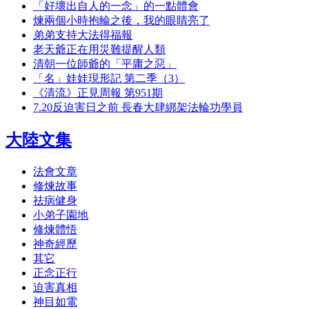
「好壞出自人的一念」的一點體會
煉兩個小時抱輪之後，我的眼睛亮了
弟弟支持大法得福報
老天爺正在用災難提醒人類
清朝一位師爺的「平庸之惡」
「名」娃娃現形記 第二季（3）
《清流》正見周報 第951期
7.20反迫害日之前 長春大肆綁架法輪功學員
大陸文集
法會文章
修煉故事
祛病健身
小弟子園地
修煉體悟
神奇經歷
其它
正念正行
迫害真相
神目如電