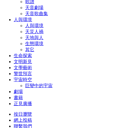
歌譜
天音劇場
天音歌曲集
人與環境
人與環境
天災人禍
天地與人
生態環境
其它
生命探索
文明新見
文學藝術
警世預言
宇宙時空
巨變中的宇宙
劇場
書籍
正見廣播
按日瀏覽
網上投稿
聯繫我們