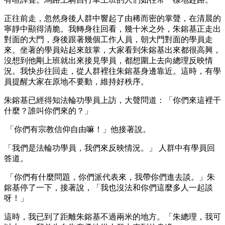
正往前走，忽然身後人群中響起了由稀而密的掌聲，在清晨的
寧靜中顯得清脆。我轉身往回看，幾十米之外，朱鎔基正走出
對面的大門，身後跟著幾個工作人員，朝大門對面的學員走
來。坐著的學員站起來鼓掌，大家看到朱鎔基出來都很高興，
沒想到他剛上班就出來接見學員，都想圍上去向總理反映情
況。我快步往回走，從人群裡往朱鎔基身邊靠近。這時，有學
員提醒大家在原地不要動，維持好秩序。
朱鎔基已經得知法輪功學員上訪，大聲問道：「你們來這裡干
什麼？誰叫你們來的？」
「你們有宗教信仰自由嘛！」他接著說。
「我們是法輪功學員，我們來反映情況。」 人群中有學員回
答道。
「你們有什麼問題，你們派代表來，我帶你們進去談。」朱
鎔基停了一下，接著說，「我也沒法和你們這麼多人一起談
呀！」
這時，我已到了距離朱鎔基不過兩米的地方。「朱總理，我可