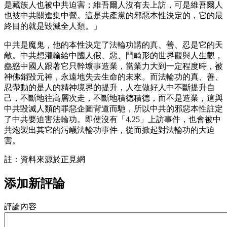
是藏族人也被中共迫害；維吾爾人沒有去上訪，可是維吾爾人
也被中共關進集中營。這是共產黨的邪惡本性決定的，它的最
終目的就是毀滅全人類。」
中共是魔鬼，他的本性決定了法輪功講的真、善、忍是它的天
敵。中共想灌輸給中國人假、惡、鬥畸形的世界觀與人生觀，
蠱惑中國人跟著它只幹壞事造業，當業力大到一定程度時，被
神佛銷毀元神，永遠地失去生命的未來。而法輪功的真、善、
忍帶動的是人的精神境界的提升，人在做好人中不斷提升自
己，不斷地往高層次走，不斷地積德積德，而不是造業，這與
中共毀滅人類的罪惡企圖背道而馳，所以中共的邪惡本性註定
了中共要迫害法輪功。即使沒有「4.25」上訪事件，也會被中
共炮製出其它的污衊法輪功事件，從而掀起對法輪功的大迫
害。
註：資料來源於正見網
添加新評論
評論內容