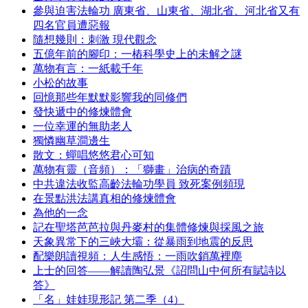
參與迫害法輪功 廣東省、山東省、湖北省、河北省又有
四名官員遭惡報
隨想幾則：刺激 現代觀念
五億年前的腳印：一樁科學史上的未解之謎
萬物有言：一紙載千年
小松的故事
回憶那些年默默影響我的同修們
發快遞中的修煉體會
一位幸運的無助老人
獨憐幽草澗邊生
散文：蟬唱悠悠君心可知
萬物有靈（音頻）：「獅畫」治病的奇蹟
中共違法收監高齡法輪功學員 致死案例頻現
在景點洪法講真相的修煉體會
為他的一念
記在聖塔芭芭拉與丹麥村的集體修煉與採風之旅
天象異常下的三峽大壩：從暴雨到地震的反思
配樂朗讀視頻：人生感悟：一雨吹銷萬裡塵
上士的回答——解讀陶弘景《詔問山中何所有賦詩以
答》
「名」娃娃現形記 第二季（4）