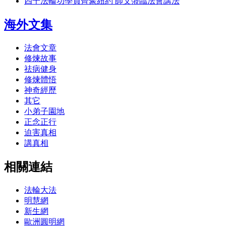
四千法輪功學員齊聚紐約 師父蒞臨法會講法
海外文集
法會文章
修煉故事
祛病健身
修煉體悟
神奇經歷
其它
小弟子園地
正念正行
迫害真相
講真相
相關連結
法輪大法
明慧網
新生網
歐洲圓明網