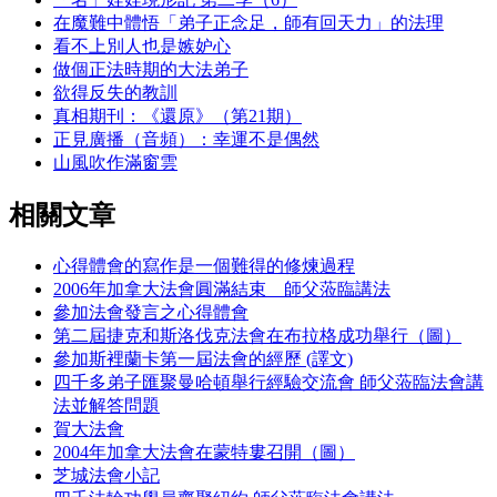
在魔難中體悟「弟子正念足，師有回天力」的法理
看不上別人也是嫉妒心
做個正法時期的大法弟子
欲得反失的教訓
真相期刊：《還原》（第21期）
正見廣播（音頻）：幸運不是偶然
山風吹作滿窗雲
相關文章
心得體會的寫作是一個難得的修煉過程
2006年加拿大法會圓滿結束 師父蒞臨講法
參加法會發言之心得體會
第二屆捷克和斯洛伐克法會在布拉格成功舉行（圖）
參加斯裡蘭卡第一屆法會的經歷 (譯文)
四千多弟子匯聚曼哈頓舉行經驗交流會 師父蒞臨法會講
法並解答問題
賀大法會
2004年加拿大法會在蒙特婁召開（圖）
芝城法會小記