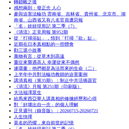
轉錯帳之後
感想兩則：發正念 人心
參與迫害法輪功 雲南省、吉林省、貴州省、北京市、湖
南省、山西省又有八名官員遭惡報
「名」娃娃現形記 第二季（7）
《清流》正見周報 第952期
從「打掃浴缸」，悟到「打掃『欲』缸」
近期在日本真相點的一些體會
勸三退小故事
萬物有言：從草木到高遠
重症來襲遇高人 幸運從來不偶然
連環畫：他們都是為法而來的生命（二）
上半年中共對法輪功教師的迫害案例
講清真相（第35期）：制止中共活摘器官
《清流》月報 第251期（印刷版）
大法福澤眾生
給馬來西亞華人講真相的修煉經歷和心得
對「好壞出自一念」的個人理解
正見週刊（錄音版）：20260715-20260721
人生抉擇
莫名的恐懼，來自前世的記憶
「名」娃娃現形記 第二季（6）