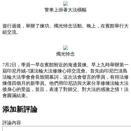
警車上掛著大法橫幅
遊行過後，舉辦了煉功、燭光悼念活動。晚上，在賓館舉行大
組交流。
燭光悼念
7月2日，學員一早在賓館附近的海邊晨煉。早上九時舉辦第一
屆印尼丹絨-?讓法輪大法修煉心得交流會。首先由印尼巴淡島
法輪大法學會會長致開幕詞，這次法會發言的學員，有得法修
煉僅四個月的新學員。他們用印尼語與大家分享修煉法輪大法
後身心的受益，並且，表達了對師父、對大法的感激之情！法
會圓滿結束。
添加新評論
評論內容