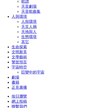
歌譜
天音劇場
天音歌曲集
人與環境
人與環境
天災人禍
天地與人
生態環境
其它
生命探索
文明新見
文學藝術
警世預言
宇宙時空
巨變中的宇宙
劇場
書籍
正見廣播
按日瀏覽
網上投稿
聯繫我們