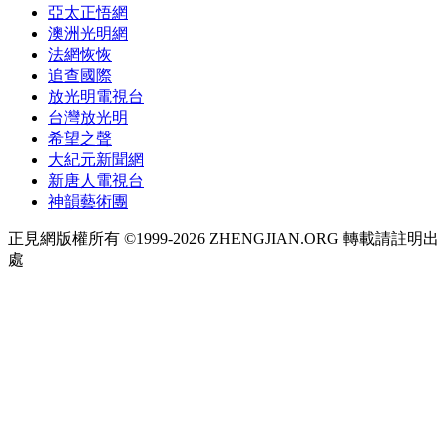
亞太正悟網
澳洲光明網
法網恢恢
追查國際
放光明電視台
台灣放光明
希望之聲
大紀元新聞網
新唐人電視台
神韻藝術團
正見網版權所有 ©1999-2026 ZHENGJIAN.ORG 轉載請註明出
處