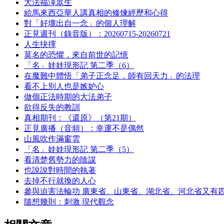
大法福澤眾生
給馬來西亞華人講真相的修煉經歷和心得
對「好壞出自一念」的個人理解
正見週刊（錄音版）：20260715-20260721
人生抉擇
莫名的恐懼，來自前世的記憶
「名」娃娃現形記 第二季（6）
在魔難中體悟「弟子正念足，師有回天力」的法理
看不上別人也是嫉妒心
做個正法時期的大法弟子
欲得反失的教訓
真相期刊：《還原》（第21期）
正見廣播（音頻）：幸運不是偶然
山風吹作滿窗雲
「名」娃娃現形記 第二季（5）
看清楚舊勢力的陰謀
也說說對時間的執著
去掉不行就換的人心
參與迫害法輪功 廣東省、山東省、湖北省、河北省又有
隨想幾則：刺激 現代觀念