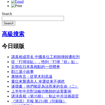
Search
Search
高級搜索
今日頭版
講真相成罪名 中國多位工程師律師遭枉判
從「打掃浴缸」，悟到「打掃『欲』缸」
近期在日本真相點的一些體會
勸三退小故事
萬物有言：從草木到高遠
重症來襲遇高人 幸運從來不偶然
連環畫：他們都是為法而來的生命（二）
上半年中共對法輪功教師的迫害案例
講清真相（第35期）：制止中共活摘器官
《清流》月報 第251期（印刷版）