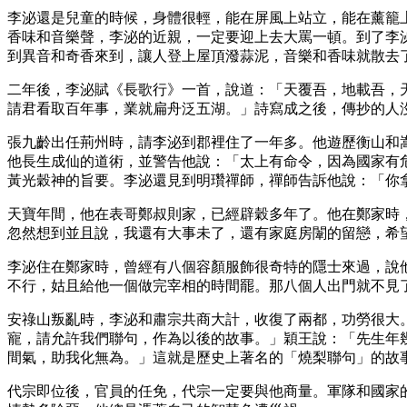
李泌還是兒童的時候，身體很輕，能在屏風上站立，能在薰籠
香味和音樂聲，李泌的近親，一定要迎上去大罵一頓。到了李
到異音和奇香來到，讓人登上屋頂潑蒜泥，音樂和香味就散去
二年後，李泌賦《長歌行》一首，說道：「天覆吾，地載吾，
請君看取百年事，業就扁舟泛五湖。」詩寫成之後，傳抄的人
張九齡出任荊州時，請李泌到郡裡住了一年多。他遊歷衡山和
他長生成仙的道術，並警告他說：「太上有命令，因為國家有
黃光穀神的旨要。李泌還見到明瓚禪師，禪師告訴他說：「你
天寶年間，他在表哥鄭叔則家，已經辟穀多年了。他在鄭家時
忽然想到並且說，我還有大事未了，還有家庭房闈的留戀，希
李泌住在鄭家時，曾經有八個容顏服飾很奇特的隱士來過，說
不行，姑且給他一個做完宰相的時間罷。那八個人出門就不見
安祿山叛亂時，李泌和肅宗共商大計，收復了兩都，功勞很大
寵，請允許我們聯句，作為以後的故事。」穎王說：「先生年
間氣，助我化無為。」這就是歷史上著名的「燒梨聯句」的故
代宗即位後，官員的任免，代宗一定要與他商量。軍隊和國家