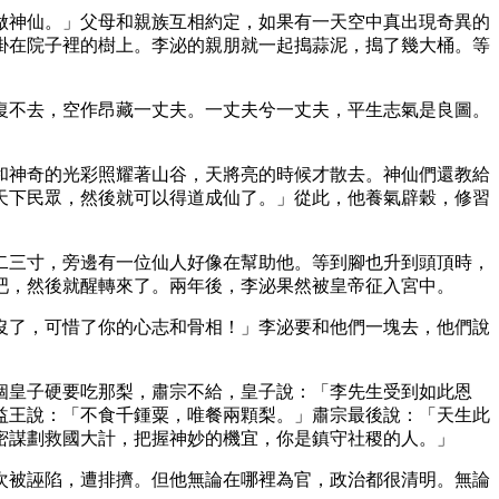
做神仙。」父母和親族互相約定，如果有一天空中真出現奇異的
掛在院子裡的樹上。李泌的親朋就一起搗蒜泥，搗了幾大桶。等
復不去，空作昂藏一丈夫。一丈夫兮一丈夫，平生志氣是良圖。
和神奇的光彩照耀著山谷，天將亮的時候才散去。神仙們還教給
天下民眾，然後就可以得道成仙了。」從此，他養氣辟穀，修習
二三寸，旁邊有一位仙人好像在幫助他。等到腳也升到頭頂時，
吧，然後就醒轉來了。兩年後，李泌果然被皇帝征入宮中。
沒了，可惜了你的心志和骨相！」李泌要和他們一塊去，他們說
個皇子硬要吃那梨，肅宗不給，皇子說：「李先生受到如此恩
益王說：「不食千鍾粟，唯餐兩顆梨。」肅宗最後說：「天生此
密謀劃救國大計，把握神妙的機宜，你是鎮守社稷的人。」
次被誣陷，遭排擠。但他無論在哪裡為官，政治都很清明。無論