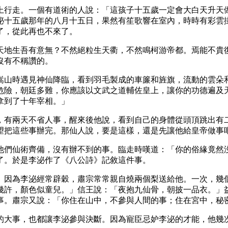
上行走。一個有道術的人說：「這孩子十五歲一定會大白天升天
泌十五歲那年的八月十五日，果然有笙歌響在室內，時時有彩雲
了，從此再也不來了。
天地生吾有意無？不然絕粒生天衢，不然鳴柯游帝都。焉能不貴
沒有不稱讚的。
嵩山時遇見神仙降臨，看到羽毛製成的車簾和旌旗，流動的雲朵
危險，朝廷多難，你應該以文武之道輔佐皇上，讓你的功德遍及
拿到了十年宰相。」
，有兩天不省人事，醒來後他說，看到自己的身體從頭頂跳出有
望把這些事辦完。那仙人說，要是這樣，還是先讓他給皇帝做事
他們仙術齊備，沒有辦不到的事。臨走時嘆道：「你的俗緣竟然
了。於是李泌作了《八公詩》記敘這件事。
。因為李泌經常辟穀，肅宗常常親自燒兩個梨送給他。一次，幾
幾許，顏色似童兒。」信王說：「夜抱九仙骨，朝披一品衣。」
事。肅宗又說：「你住在山中，不參與人間的事；住在宮中，秘
的大事，也都讓李泌參與決斷。因為寵臣忌妒李泌的才能，他幾