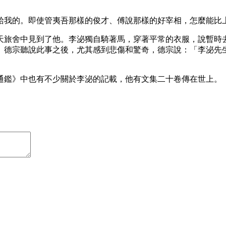
給我的。即使管夷吾那樣的俊才、傅說那樣的好宰相，怎麼能比
天旅舍中見到了他。李泌獨自騎著馬，穿著平常的衣服，說暫時
。德宗聽說此事之後，尤其感到悲傷和驚奇，德宗說：「李泌先
通鑑》中也有不少關於李泌的記載，他有文集二十卷傳在世上。