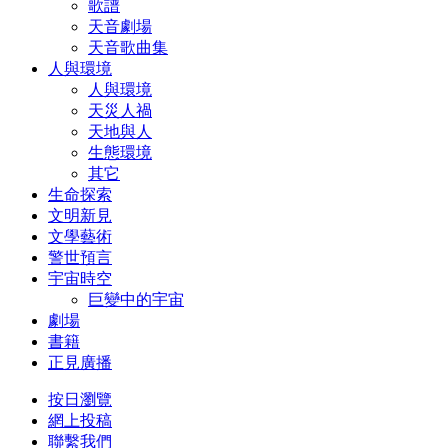
歌譜
天音劇場
天音歌曲集
人與環境
人與環境
天災人禍
天地與人
生態環境
其它
生命探索
文明新見
文學藝術
警世預言
宇宙時空
巨變中的宇宙
劇場
書籍
正見廣播
按日瀏覽
網上投稿
聯繫我們