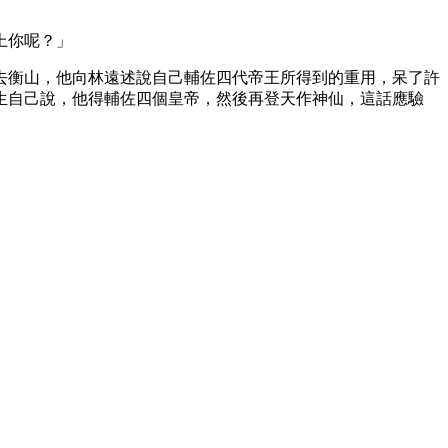
上你呢？」
去衡山，他向林遠述說自己輔佐四代帝王所得到的重用，呆了許
生自己說，他得輔佐四個皇帝，然後再登天作神仙，這話應驗