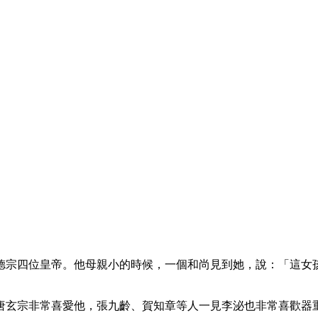
德宗四位皇帝。他母親小的時候，一個和尚見到她，說：「這女
唐玄宗非常喜愛他，張九齡、賀知章等人一見李泌也非常喜歡器