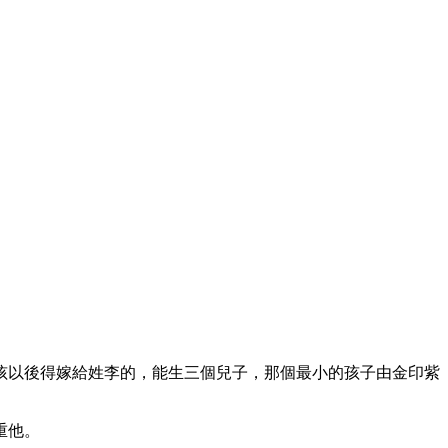
孩以後得嫁給姓李的，能生三個兒子，那個最小的孩子由金印紫
重他。