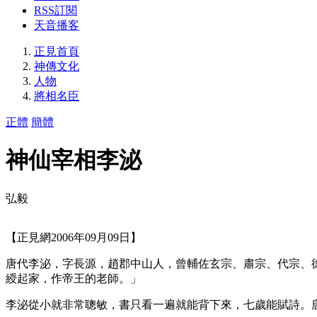
RSS訂閱
天音播客
正見首頁
神傳文化
人物
將相名臣
正體
簡體
神仙宰相李泌
弘毅
【正見網2006年09月09日】
唐代李泌，字長源，趙郡中山人，曾輔佐玄宗、肅宗、代宗、
綬起家，作帝王的老師。」
李泌從小就非常聰敏，書只看一遍就能背下來，七歲能賦詩。