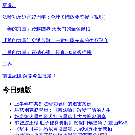
更多...
法輪功反迫害27周年：全球多國政要聲援（視頻）
「善的力量」跨越國界 天安門的金色條幅
【善的力量】穿透苦難：一對中國夫妻的生死堅守
「善的力量」震撼心靈：長春305電視插播
三界
前世記憶 解開今生怪癖！
今日頭版
上半年中共對法輪功教師的迫害案例
烏茲別克裔學員：《轉法輪》改變了我的人生
好奇號火星車發現紅色星球上大片蜂窩圖案
超聲波產檢 肚子裡寶寶聽到爸爸問候聲笑了 畫面熱傳
《堅不可摧》悉尼首映爆滿 民眾明真相受感動