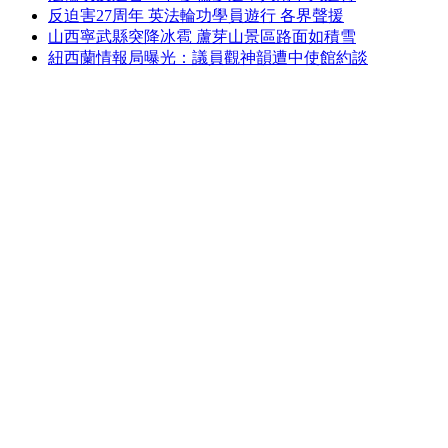
反迫害27周年 英法輪功學員遊行 各界聲援
山西寧武縣突降冰雹 蘆芽山景區路面如積雪
紐西蘭情報局曝光：議員觀神韻遭中使館約談